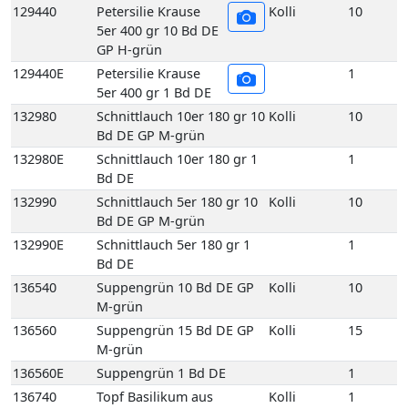
129440
Petersilie Krause
Kolli
10
5er 400 gr 10 Bd DE
GP H-grün
129440E
Petersilie Krause
1
5er 400 gr 1 Bd DE
132980
Schnittlauch 10er 180 gr 10
Kolli
10
Bd DE GP M-grün
132980E
Schnittlauch 10er 180 gr 1
1
Bd DE
132990
Schnittlauch 5er 180 gr 10
Kolli
10
Bd DE GP M-grün
132990E
Schnittlauch 5er 180 gr 1
1
Bd DE
136540
Suppengrün 10 Bd DE GP
Kolli
10
M-grün
136560
Suppengrün 15 Bd DE GP
Kolli
15
M-grün
136560E
Suppengrün 1 Bd DE
1
136740
Topf Basilikum aus
Kolli
1