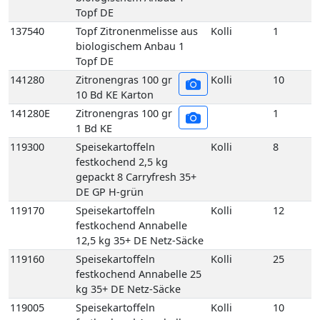
Topf DE
137540
Topf Zitronenmelisse aus
Kolli
1
biologischem Anbau 1
Topf DE
141280
Zitronengras 100 gr
Kolli
10
10 Bd KE Karton
141280E
Zitronengras 100 gr
1
1 Bd KE
119300
Speisekartoffeln
Kolli
8
festkochend 2,5 kg
gepackt 8 Carryfresh 35+
DE GP H-grün
119170
Speisekartoffeln
Kolli
12
festkochend Annabelle
12,5 kg 35+ DE Netz-Säcke
119160
Speisekartoffeln
Kolli
25
festkochend Annabelle 25
kg 35+ DE Netz-Säcke
119005
Speisekartoffeln
Kolli
10