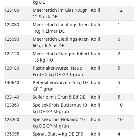
kg DE
125100
Meerrettich im Glas 100gr
Kolli
12
12 Stück DE
125080
Meerrettich Lieblings-Kren
Kolli
1
1Kg 1 Eimer DE
125090
Meerrettich Lieblings-Kren
Kolli
6
60 gr 6 Glas DE
125120
Meerrettich Stangen foliert
Kolli
2
1,5 kg HU
129180
Pastinakenwurzel Neue
Kolli
5
Ernte 5 kg DE GP T-grün
140640
Petersilienwurzeln 5 kg DE
Kolli
5
GP T-grün
133140
Sellerie mit Grün 5 Bd DE
Kolli
5
123360
Speisekürbis Butternut 10
Kolli
10
kg DE GP M-grün
123260
Speisekürbis Hokaido 10
Kolli
10
kg DE GP M-grün
135095
Spinat-Blatt 4 kg DE EPS
Kolli
4