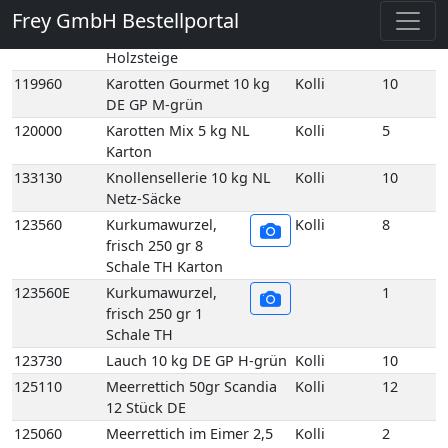
Säcke
119990
Karotten gelb 5 kg NL
Kolli
5
Holzsteige
119960
Karotten Gourmet 10 kg
Kolli
10
DE GP M-grün
120000
Karotten Mix 5 kg NL
Kolli
5
Karton
133130
Knollensellerie 10 kg NL
Kolli
10
Netz-Säcke
123560
Kurkumawurzel,
Kolli
8
frisch 250 gr 8
Schale TH Karton
123560E
Kurkumawurzel,
1
frisch 250 gr 1
Schale TH
123730
Lauch 10 kg DE GP H-grün
Kolli
10
125110
Meerrettich 50gr Scandia
Kolli
12
12 Stück DE
125060
Meerrettich im Eimer 2,5
Kolli
2