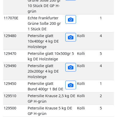
Grüne Soße 200 gr
10 Stück DE GP H-
grün
117070E
Echte Frankfurter
1
Grüne Soße 200 gr
1 Stück DE
129480
Petersilie glatt
Kolli
4
10x400gr 4 kg DE
Holzsteige
129470
Petersilie glatt 10x500gr 5
Kolli
5
kg DE Holzsteige
129490
Petersilie glatt
Kolli
4
20x200gr 4 kg DE
Holzsteige
129450
Petersilie glatt
Kolli
1
Bund 400gr 1 Bd DE
129510
Petersilie Krause 2,5 kg DE
Kolli
2
GP H-grün
129500
Petersilie Krause 5 kg DE
Kolli
5
GP H-grün