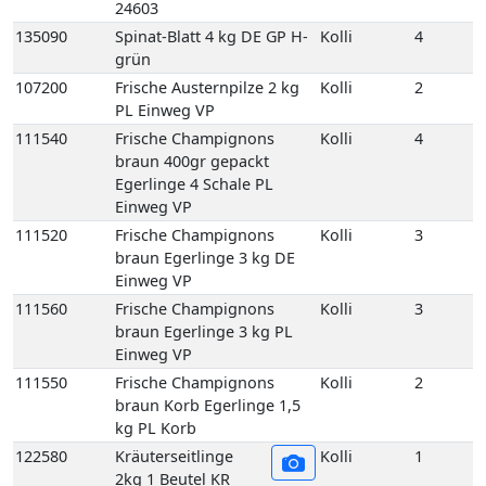
24603
135090
Spinat-Blatt 4 kg DE GP H-
Kolli
4
grün
107200
Frische Austernpilze 2 kg
Kolli
2
PL Einweg VP
111540
Frische Champignons
Kolli
4
braun 400gr gepackt
Egerlinge 4 Schale PL
Einweg VP
111520
Frische Champignons
Kolli
3
braun Egerlinge 3 kg DE
Einweg VP
111560
Frische Champignons
Kolli
3
braun Egerlinge 3 kg PL
Einweg VP
111550
Frische Champignons
Kolli
2
braun Korb Egerlinge 1,5
kg PL Korb
122580
Kräuterseitlinge
Kolli
1
2kg 1 Beutel KR