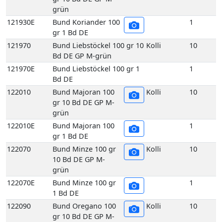
grün
121930E
Bund Koriander 100
1
gr 1 Bd DE
121970
Bund Liebstöckel 100 gr 10
Kolli
10
Bd DE GP M-grün
121970E
Bund Liebstöckel 100 gr 1
1
Bd DE
122010
Bund Majoran 100
Kolli
10
gr 10 Bd DE GP M-
grün
122010E
Bund Majoran 100
1
gr 1 Bd DE
122070
Bund Minze 100 gr
Kolli
10
10 Bd DE GP M-
grün
122070E
Bund Minze 100 gr
1
1 Bd DE
122090
Bund Oregano 100
Kolli
10
gr 10 Bd DE GP M-