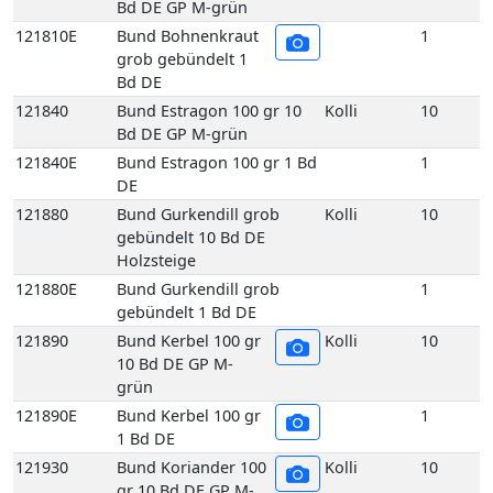
Bd DE GP M-grün
121810E
Bund Bohnenkraut
1
grob gebündelt 1
Bd DE
121840
Bund Estragon 100 gr 10
Kolli
10
Bd DE GP M-grün
121840E
Bund Estragon 100 gr 1 Bd
1
DE
121880
Bund Gurkendill grob
Kolli
10
gebündelt 10 Bd DE
Holzsteige
121880E
Bund Gurkendill grob
1
gebündelt 1 Bd DE
121890
Bund Kerbel 100 gr
Kolli
10
10 Bd DE GP M-
grün
121890E
Bund Kerbel 100 gr
1
1 Bd DE
121930
Bund Koriander 100
Kolli
10
gr 10 Bd DE GP M-