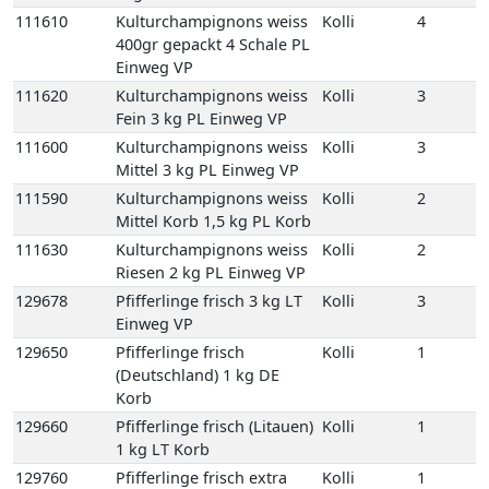
111610
Kulturchampignons weiss
Kolli
4
400gr gepackt 4 Schale PL
Einweg VP
111620
Kulturchampignons weiss
Kolli
3
Fein 3 kg PL Einweg VP
111600
Kulturchampignons weiss
Kolli
3
Mittel 3 kg PL Einweg VP
111590
Kulturchampignons weiss
Kolli
2
Mittel Korb 1,5 kg PL Korb
111630
Kulturchampignons weiss
Kolli
2
Riesen 2 kg PL Einweg VP
129678
Pfifferlinge frisch 3 kg LT
Kolli
3
Einweg VP
129650
Pfifferlinge frisch
Kolli
1
(Deutschland) 1 kg DE
Korb
129660
Pfifferlinge frisch (Litauen)
Kolli
1
1 kg LT Korb
129760
Pfifferlinge frisch extra
Kolli
1