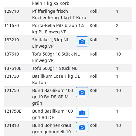
klein 1 kg XS Korb
129710
Pfifferlinge frisch
Kolli
1
Küchenfertig 1 kg LT Korb
111670
Porta-Bella Pilz braun 1,5
Kolli
2
kg PL Einweg VP
133210
Shiitake 1,5 kg NL
Kolli
2
Einweg VP
137610
Tofu 500gr 10 Stück NL
Kolli
10
Einweg VP
137610E
Tofu 500gr 1 Stück NL
1
121730
Basilikum Lose 1 kg DE
Kolli
1
Karton
121750
Bund Basilikum 100
Kolli
10
gr 10 Bd DE GP M-
grün
121750E
Bund Basilikum 100
1
gr 1 Bd DE
121810
Bund Bohnenkraut
Kolli
10
grob gebündelt 10