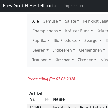
131510
Romanesco 8 Stück DE GP H-
135910
Stangenbohnen Freiland Hilda
135890
Stangenbohnen Freiland Neck
135920
Stangenbohnen Freiland Neck
136020
Staudensellerie getütet 10 S
136020E
Staudensellerie getütet 1 Stü
109900
Wachsbohnen 5 kg DE EPS K 
140760
Zuckererbsen 250 gr gepackt 
140760E
Zuckererbsen 250 gr gepackt 
140750
Zuckererbsen lose 2 kg KE Ka
114400
Eissalat foliert Behr 10 Stück