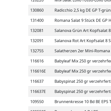
126220
Mix-Salat Lollo rosso-Lollo bi
130860
Radicchio 2,5 kg DE GP T-grün
131400
Romana Salat 9 Stück DE GP 
132081
Salanova Grün Art Kopfsalat 8
132091
Salanova Rot Art Kopfsalat 8 
132755
Salatherzen 2er Mini-Romana 
116616
Babyleaf Mix 250 gr verzehrfer
116616E
Babyleaf Mix 250 gr verzehrfer
116637
Babyspinat 250 gr verzehrferti
116637E
Babyspinat 250 gr verzehrferti
109550
Brunnenkresse 10 Bd BE EPS T