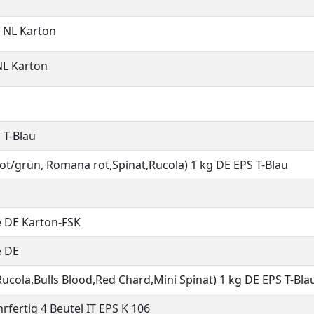
e NL Karton
NL Karton
 T-Blau
 rot/grün, Romana rot,Spinat,Rucola) 1 kg DE EPS T-Blau
e DE Karton-FSK
e DE
Rucola,Bulls Blood,Red Chard,Mini Spinat) 1 kg DE EPS T-Bla
rfertig 4 Beutel IT EPS K 106