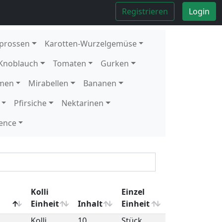
Kolli
8
Stück
Kolli
4
kg
Kolli
4
kg
Kolli
4
kg
Kolli
10
Stück
1
Stück
Kolli
5
kg
Kolli
12
Schale
1
Schale
Kolli
2
kg
Kolli
10
Stück