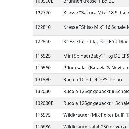
109550E
Brunnenkresse 1 Bd BE
122770
Kresse "Sakura Mix" 18 Schal
122810
Kresse "Shiso Mix" 16 Schale 
122860
Kresse lose 1 kg BE EPS T-Blau
116525
Mini Spinat (Baby) 1 kg DE EPS
116560
Pflücksalat (Batavia & Novita
131980
Rucola 10 Bd DE EPS T-Blau
132030
Rucola 125gr gepackt 8 Schal
132030E
Rucola 125gr gepackt 1 Schal
116575
Wildkräuter (Mix Poker Bull) (
116686
Wildkräutersalat 250 gr verzeh