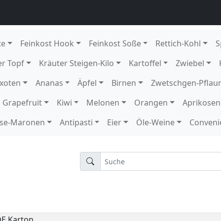
grün
 4 kg DE GP T-grün
arsegen 4 kg DE EPS K 154
arsegen 4 kg DE GP T-grün
tück DE GP M-grün
ck DE
136
12 Schale KE Karton
1 Schale KE
rton
 DE Karton