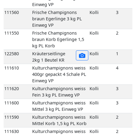
111610
Kulturchampignons weiss
Kolli
4
400gr gepackt 4 Schale PL
Einweg VP
111620
Kulturchampignons weiss
Kolli
3
Fein 3 kg PL Einweg VP
111600
Kulturchampignons weiss
Kolli
3
Mittel 3 kg PL Einweg VP
111590
Kulturchampignons weiss
Kolli
2
Mittel Korb 1,5 kg PL Korb
111630
Kulturchampignons weiss
Kolli
2
Riesen 2 kg PL Einweg VP
129678
Pfifferlinge frisch 3 kg LT
Kolli
3
Einweg VP
129650
Pfifferlinge frisch
Kolli
1
(Deutschland) 1 kg DE
Korb
129660
Pfifferlinge frisch (Litauen)
Kolli
1
1 kg LT Korb
129760
Pfifferlinge frisch extra
Kolli
1