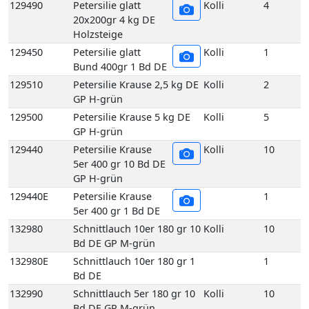
129440
Petersilie Krause
Kolli
10
5er 400 gr 10 Bd DE
GP H-grün
129440E
Petersilie Krause
1
5er 400 gr 1 Bd DE
132980
Schnittlauch 10er 180 gr 10
Kolli
10
Bd DE GP M-grün
132980E
Schnittlauch 10er 180 gr 1
1
Bd DE
132990
Schnittlauch 5er 180 gr 10
Kolli
10
Bd DE GP M-grün
132990E
Schnittlauch 5er 180 gr 1
1
Bd DE
136540
Suppengrün 10 Bd DE GP
Kolli
10
M-grün
136560
Suppengrün 15 Bd DE GP
Kolli
15
M-grün
136560E
Suppengrün 1 Bd DE
1
136740
Topf Basilikum aus
Kolli
1