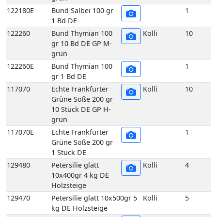
Grüne Soße 200 gr
10 Stück DE GP H-
grün
117070E
Echte Frankfurter
1
Grüne Soße 200 gr
1 Stück DE
129480
Petersilie glatt
Kolli
4
10x400gr 4 kg DE
Holzsteige
129470
Petersilie glatt 10x500gr 5
Kolli
5
kg DE Holzsteige
129490
Petersilie glatt
Kolli
4
20x200gr 4 kg DE
Holzsteige
129450
Petersilie glatt
Kolli
1
Bund 400gr 1 Bd DE
129510
Petersilie Krause 2,5 kg DE
Kolli
2
GP H-grün
129500
Petersilie Krause 5 kg DE
Kolli
5
GP H-grün