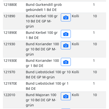
grün
121930E
Bund Koriander 100
1
gr 1 Bd DE
121970
Bund Liebstöckel 100 gr 10
Kolli
10
Bd DE GP M-grün
121970E
Bund Liebstöckel 100 gr 1
1
Bd DE
122010
Bund Majoran 100
Kolli
10
gr 10 Bd DE GP M-
grün
122010E
Bund Majoran 100
1
gr 1 Bd DE
122070
Bund Minze 100 gr
Kolli
10
10 Bd DE GP M-
grün
122070E
Bund Minze 100 gr
1
1 Bd DE
122090
Bund Oregano 100
Kolli
10
gr 10 Bd DE GP M-