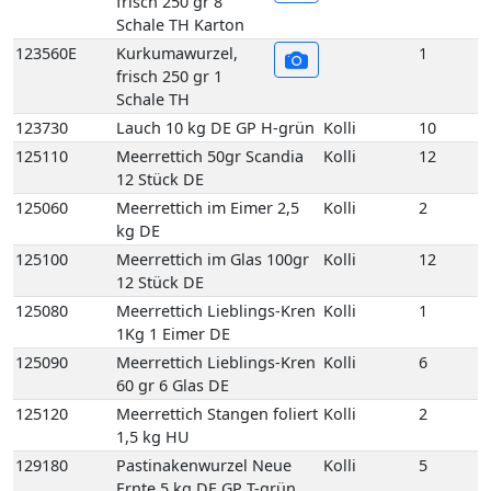
kg DE
125100
Meerrettich im Glas 100gr
Kolli
12
12 Stück DE
125080
Meerrettich Lieblings-Kren
Kolli
1
1Kg 1 Eimer DE
125090
Meerrettich Lieblings-Kren
Kolli
6
60 gr 6 Glas DE
125120
Meerrettich Stangen foliert
Kolli
2
1,5 kg HU
129180
Pastinakenwurzel Neue
Kolli
5
Ernte 5 kg DE GP T-grün
140640
Petersilienwurzeln 5 kg DE
Kolli
5
GP T-grün
133140
Sellerie mit Grün 5 Bd DE
Kolli
5
123360
Speisekürbis Butternut 10
Kolli
10
kg DE GP M-grün
123260
Speisekürbis Hokaido 10
Kolli
10
kg DE GP M-grün
135095
Spinat-Blatt 4 kg DE EPS
Kolli
4