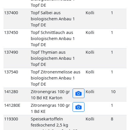
Topf DE
137540
Topf Zitronenmelisse aus
Kolli
1
biologischem Anbau 1
Topf DE
141280
Zitronengras 100 gr
Kolli
10
10 Bd KE Karton
141280E
Zitronengras 100 gr
1
1 Bd KE
119300
Speisekartoffeln
Kolli
8
festkochend 2,5 kg
gepackt 8 Carryfresh 35+
DE GP H-grün
119170
Speisekartoffeln
Kolli
12
festkochend Annabelle
12,5 kg 35+ DE Netz-Säcke
119160
Speisekartoffeln
Kolli
25
festkochend Annabelle 25
kg 35+ DE Netz-Säcke
119005
Speisekartoffeln
Kolli
10