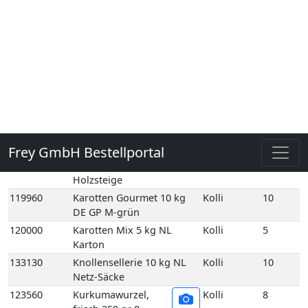
Säcke
119990
Karotten gelb 5 kg NL
Kolli
5
Holzsteige
119960
Karotten Gourmet 10 kg
Kolli
10
DE GP M-grün
120000
Karotten Mix 5 kg NL
Kolli
5
Karton
133130
Knollensellerie 10 kg NL
Kolli
10
Netz-Säcke
123560
Kurkumawurzel,
Kolli
8
frisch 250 gr 8
Schale TH Karton
123560E
Kurkumawurzel,
1
frisch 250 gr 1
Schale TH
123730
Lauch 10 kg DE GP H-grün
Kolli
10
125110
Meerrettich 50gr Scandia
Kolli
12
12 Stück DE
125060
Meerrettich im Eimer 2,5
Kolli
2