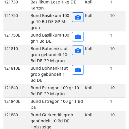
Bd DE GP M-grün
121810E
Bund Bohnenkraut
1
grob gebündelt 1
Bd DE
121840
Bund Estragon 100 gr 10
Kolli
10
Bd DE GP M-grün
121840E
Bund Estragon 100 gr 1 Bd
1
DE
121880
Bund Gurkendill grob
Kolli
10
gebündelt 10 Bd DE
Holzsteige
121880E
Bund Gurkendill grob
1
gebündelt 1 Bd DE
121890
Bund Kerbel 100 gr
Kolli
10
10 Bd DE GP M-
grün
121890E
Bund Kerbel 100 gr
1
1 Bd DE
121930
Bund Koriander 100
Kolli
10
gr 10 Bd DE GP M-