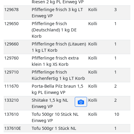
klein 1 kg XS Korb
129710
Pfifferlinge frisch
Kolli
1
Küchenfertig 1 kg LT Korb
111670
Porta-Bella Pilz braun 1,5
Kolli
2
kg PL Einweg VP
133210
Shiitake 1,5 kg NL
Kolli
2
Einweg VP
137610
Tofu 500gr 10 Stück NL
Kolli
10
Einweg VP
137610E
Tofu 500gr 1 Stück NL
1
121730
Basilikum Lose 1 kg DE
Kolli
1
Karton
121750
Bund Basilikum 100
Kolli
10
gr 10 Bd DE GP M-
grün
121750E
Bund Basilikum 100
1
gr 1 Bd DE
121810
Bund Bohnenkraut
Kolli
10
grob gebündelt 10