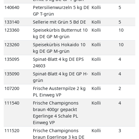
24603
135090
Spinat-Blatt 4 kg DE GP H-
Kolli
4
grün
107200
Frische Austernpilze 2 kg
Kolli
2
PL Einweg VP
111540
Frische Champignons
Kolli
4
braun 400gr gepackt
Egerlinge 4 Schale PL
Einweg VP
111520
Frische Champignons
Kolli
3
braun Egerlinge 3 kg DE
Einweg VP
111560
Frische Champignons
Kolli
3
braun Egerlinge 3 kg PL
Einweg VP
111550
Frische Champignons
Kolli
2
braun Korb Egerlinge 1,5
kg PL Korb
122580
Kräuterseitlinge
Kolli
1
2kg 1 Beutel KR