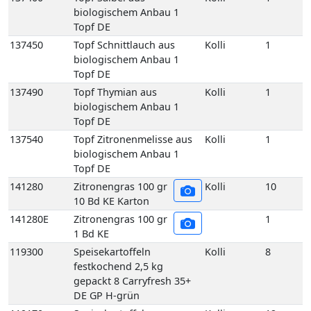
Topf DE
137540
Topf Zitronenmelisse aus
Kolli
1
biologischem Anbau 1
Topf DE
141280
Zitronengras 100 gr
Kolli
10
10 Bd KE Karton
141280E
Zitronengras 100 gr
1
1 Bd KE
119300
Speisekartoffeln
Kolli
8
festkochend 2,5 kg
gepackt 8 Carryfresh 35+
DE GP H-grün
119170
Speisekartoffeln
Kolli
12
festkochend Annabelle
12,5 kg 35+ DE Netz-Säcke
119160
Speisekartoffeln
Kolli
25
festkochend Annabelle 25
kg 35+ DE Netz-Säcke
119005
Speisekartoffeln
Kolli
10