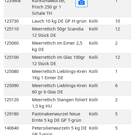
kg DE
125100
Meerrettich im Glas 100gr
Kolli
12
12 Stück DE
125080
Meerrettich Lieblings-Kren
Kolli
1
1Kg 1 Eimer DE
125090
Meerrettich Lieblings-Kren
Kolli
6
60 gr 6 Glas DE
125120
Meerrettich Stangen foliert
Kolli
2
1,5 kg HU
129180
Pastinakenwurzel Neue
Kolli
5
Ernte 5 kg DE GP T-grün
140640
Petersilienwurzeln 5 kg DE
Kolli
5
GP T-grün
133140
Sellerie mit Grün 5 Bd DE
Kolli
5
123360
Speisekürbis Butternut 10
Kolli
10
kg DE GP M-grün
123260
Speisekürbis Hokaido 10
Kolli
10
kg DE GP M-grün
135095
Spinat-Blatt 4 kg DE EPS
Kolli
4