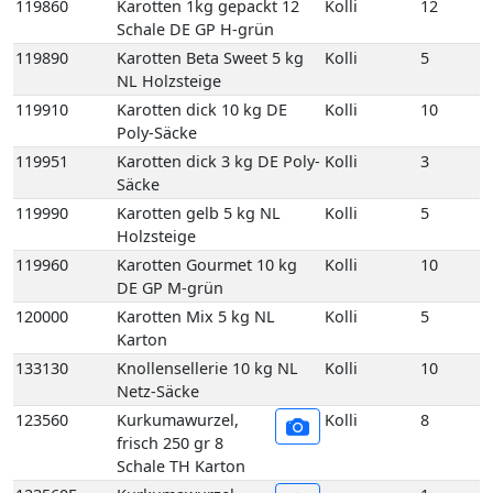
Säcke
119990
Karotten gelb 5 kg NL
Kolli
5
Holzsteige
119960
Karotten Gourmet 10 kg
Kolli
10
DE GP M-grün
120000
Karotten Mix 5 kg NL
Kolli
5
Karton
133130
Knollensellerie 10 kg NL
Kolli
10
Netz-Säcke
123560
Kurkumawurzel,
Kolli
8
frisch 250 gr 8
Schale TH Karton
123560E
Kurkumawurzel,
1
frisch 250 gr 1
Schale TH
123730
Lauch 10 kg DE GP H-grün
Kolli
10
125110
Meerrettich 50gr Scandia
Kolli
12
12 Stück DE
125060
Meerrettich im Eimer 2,5
Kolli
2