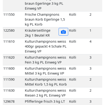
111610
Kulturchampignons weiss
Kolli
4
400gr gepackt 4 Schale PL
Einweg VP
111620
Kulturchampignons weiss
Kolli
3
Fein 3 kg PL Einweg VP
111600
Kulturchampignons weiss
Kolli
3
Mittel 3 kg PL Einweg VP
111590
Kulturchampignons weiss
Kolli
2
Mittel Korb 1,5 kg PL Korb
111630
Kulturchampignons weiss
Kolli
2
Riesen 2 kg PL Einweg VP
129678
Pfifferlinge frisch 3 kg LT
Kolli
3
Einweg VP
129650
Pfifferlinge frisch
Kolli
1
(Deutschland) 1 kg DE
Korb
129660
Pfifferlinge frisch (Litauen)
Kolli
1
1 kg LT Korb
129760
Pfifferlinge frisch extra
Kolli
1