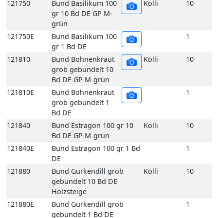
Bd DE GP M-grün
121810E
Bund Bohnenkraut
1
grob gebündelt 1
Bd DE
121840
Bund Estragon 100 gr 10
Kolli
10
Bd DE GP M-grün
121840E
Bund Estragon 100 gr 1 Bd
1
DE
121880
Bund Gurkendill grob
Kolli
10
gebündelt 10 Bd DE
Holzsteige
121880E
Bund Gurkendill grob
1
gebündelt 1 Bd DE
121890
Bund Kerbel 100 gr
Kolli
10
10 Bd DE GP M-
grün
121890E
Bund Kerbel 100 gr
1
1 Bd DE
121930
Bund Koriander 100
Kolli
10
gr 10 Bd DE GP M-