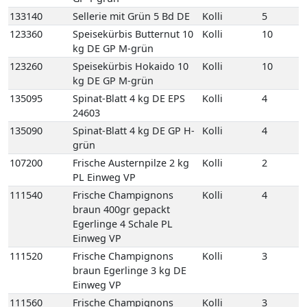
24603
135090
Spinat-Blatt 4 kg DE GP H-
Kolli
4
grün
107200
Frische Austernpilze 2 kg
Kolli
2
PL Einweg VP
111540
Frische Champignons
Kolli
4
braun 400gr gepackt
Egerlinge 4 Schale PL
Einweg VP
111520
Frische Champignons
Kolli
3
braun Egerlinge 3 kg DE
Einweg VP
111560
Frische Champignons
Kolli
3
braun Egerlinge 3 kg PL
Einweg VP
111550
Frische Champignons
Kolli
2
braun Korb Egerlinge 1,5
kg PL Korb
122580
Kräuterseitlinge
Kolli
1
2kg 1 Beutel KR