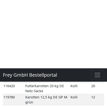
10 Bd DE GP H-grün
109630
Bundmöhren Normalbund
Kolli
15
15 Bd DE GP H-grün
109720
Bundzwiebeln
Kolli
14
Normalbund 14 Bd DE GP
M-grün
109720E
Bundzwiebeln
1
Normalbund 1 Bd DE
116420
Futterkarotten 20 kg DE
Kolli
20
Netz-Säcke
119780
Karotten 12,5 kg DE GP M-
Kolli
12
grün
119860
Karotten 1kg gepackt 12
Kolli
12
Schale DE GP H-grün
119890
Karotten Beta Sweet 5 kg
Kolli
5
NL Holzsteige
119910
Karotten dick 10 kg DE
Kolli
10
Poly-Säcke
119951
Karotten dick 3 kg DE Poly-
Kolli
3