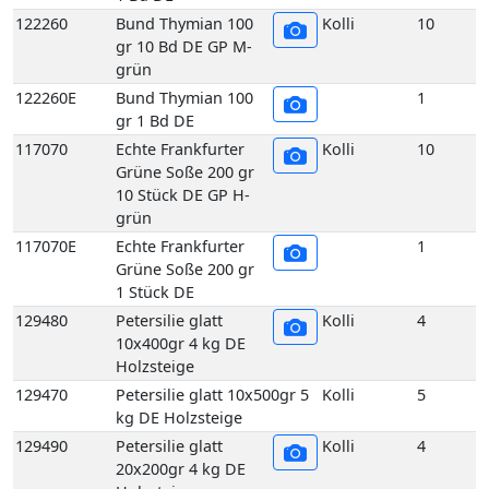
Grüne Soße 200 gr
10 Stück DE GP H-
grün
117070E
Echte Frankfurter
1
Grüne Soße 200 gr
1 Stück DE
129480
Petersilie glatt
Kolli
4
10x400gr 4 kg DE
Holzsteige
129470
Petersilie glatt 10x500gr 5
Kolli
5
kg DE Holzsteige
129490
Petersilie glatt
Kolli
4
20x200gr 4 kg DE
Holzsteige
129450
Petersilie glatt
Kolli
1
Bund 400gr 1 Bd DE
129510
Petersilie Krause 2,5 kg DE
Kolli
2
GP H-grün
129500
Petersilie Krause 5 kg DE
Kolli
5
GP H-grün