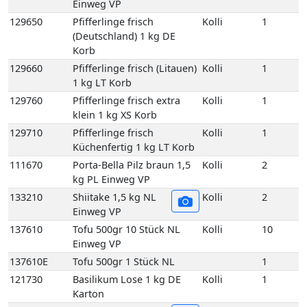
klein 1 kg XS Korb
129710
Pfifferlinge frisch
Kolli
1
Küchenfertig 1 kg LT Korb
111670
Porta-Bella Pilz braun 1,5
Kolli
2
kg PL Einweg VP
133210
Shiitake 1,5 kg NL
Kolli
2
Einweg VP
137610
Tofu 500gr 10 Stück NL
Kolli
10
Einweg VP
137610E
Tofu 500gr 1 Stück NL
1
121730
Basilikum Lose 1 kg DE
Kolli
1
Karton
121750
Bund Basilikum 100
Kolli
10
gr 10 Bd DE GP M-
grün
121750E
Bund Basilikum 100
1
gr 1 Bd DE
121810
Bund Bohnenkraut
Kolli
10
grob gebündelt 10