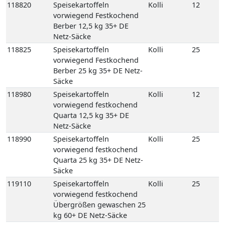
Netz-Säcke
118990
Speisekartoffeln
Kolli
25
vorwiegend festkochend
Quarta 25 kg 35+ DE Netz-
Säcke
119110
Speisekartoffeln
Kolli
25
vorwiegend festkochend
Übergrößen gewaschen 25
kg 60+ DE Netz-Säcke
136632
Süsskartoffeln 6 kg DE EPS
Kolli
6
K 154
115676
E-Schalotten 250 gr 20
Kolli
20
Netz FR Karton
115670
E-Schalotten Neue Ernte 5
Kolli
5
kg FR Netz-Säcke
135290
Gemüsezwiebeln (Spring)
Kolli
25
neue-Ernte 25 kg 2er ES
Netz-Säcke
135287
Gemüsezwiebeln (Spring)
Kolli
5