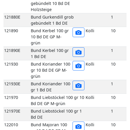
gr 10 Bd DE GP M-
grün
121930E
Bund Koriander 100
1
gr 1 Bd DE
121970
Bund Liebstöckel 100 gr 10
Kolli
10
Bd DE GP M-grün
121970E
Bund Liebstöckel 100 gr 1
1
Bd DE
122010
Bund Majoran 100
Kolli
10
gr 10 Bd DE GP M-
grün
122010E
Bund Majoran 100
1
gr 1 Bd DE
122070
Bund Minze 100 gr
Kolli
10
10 Bd DE GP M-
grün
122070E
Bund Minze 100 gr
1
1 Bd DE
122090
Bund Oregano 100
Kolli
10