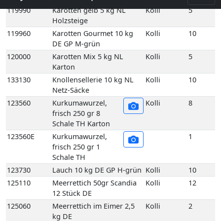
Schale TH Karton
123560E
Kurkumawurzel,
1
frisch 250 gr 1
Schale TH
123730
Lauch 10 kg DE GP H-grün
Kolli
10
125110
Meerrettich 50gr Scandia
Kolli
12
12 Stück DE
125060
Meerrettich im Eimer 2,5
Kolli
2
kg DE
125100
Meerrettich im Glas 100gr
Kolli
12
12 Stück DE
125080
Meerrettich Lieblings-Kren
Kolli
1
1Kg 1 Eimer DE
125090
Meerrettich Lieblings-Kren
Kolli
6
60 gr 6 Glas DE
125120
Meerrettich Stangen foliert
Kolli
2
1,5 kg HU
129180
Pastinakenwurzel Neue
Kolli
5
Ernte 5 kg DE GP T-grün