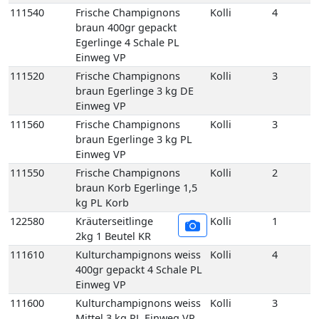
111550
Frische Champignons
Kolli
2
braun Korb Egerlinge 1,5
kg PL Korb
122580
Kräuterseitlinge
Kolli
1
2kg 1 Beutel KR
111610
Kulturchampignons weiss
Kolli
4
400gr gepackt 4 Schale PL
Einweg VP
111600
Kulturchampignons weiss
Kolli
3
Mittel 3 kg PL Einweg VP
111590
Kulturchampignons weiss
Kolli
2
Mittel Korb 1,5 kg PL Korb
111630
Kulturchampignons weiss
Kolli
2
Riesen 2 kg PL Einweg VP
129678
Pfifferlinge frisch 3 kg LT
Kolli
3
Einweg VP
129650
Pfifferlinge frisch
Kolli
1
(Deutschland) 1 kg DE
Korb