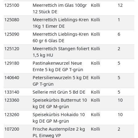
140640
Petersilienwurzeln 5 kg DE
Kolli
5
GP T-grün
133140
Sellerie mit Grün 5 Bd DE
Kolli
5
123360
Speisekürbis Butternut 10
Kolli
10
kg DE GP M-grün
123260
Speisekürbis Hokaido 10
Kolli
10
kg DE GP M-grün
107200
Frische Austernpilze 2 kg
Kolli
2
PL Einweg VP
111540
Frische Champignons
Kolli
4
braun 400gr gepackt
Egerlinge 4 Schale PL
Einweg VP
111520
Frische Champignons
Kolli
3
braun Egerlinge 3 kg DE
Einweg VP
111560
Frische Champignons
Kolli
3
braun Egerlinge 3 kg PL
Einweg VP