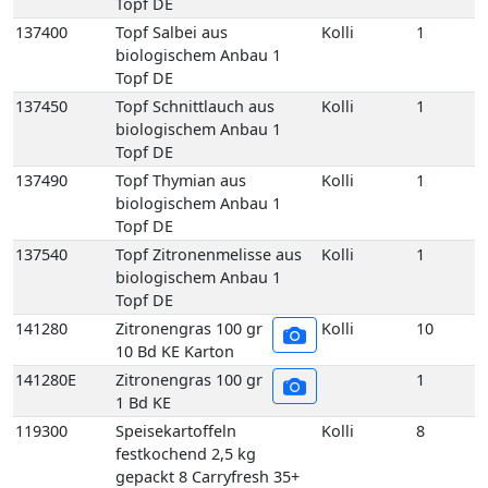
137540
Topf Zitronenmelisse aus
Kolli
1
biologischem Anbau 1
Topf DE
141280
Zitronengras 100 gr
Kolli
10
10 Bd KE Karton
141280E
Zitronengras 100 gr
1
1 Bd KE
119300
Speisekartoffeln
Kolli
8
festkochend 2,5 kg
gepackt 8 Carryfresh 35+
DE GP H-grün
119170
Speisekartoffeln
Kolli
12
festkochend Annabelle
12,5 kg 35+ DE Netz-Säcke
119160
Speisekartoffeln
Kolli
25
festkochend Annabelle 25
kg 35+ DE Netz-Säcke
119005
Speisekartoffeln
Kolli
10
festkochend Annabelle-
Drillinge 10 kg DE Netz-