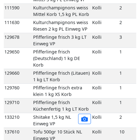
129660
Pfifferlinge frisch (Litauen)
Kolli
1
1 kg LT Korb
129760
Pfifferlinge frisch extra
Kolli
1
klein 1 kg XS Korb
129710
Pfifferlinge frisch
Kolli
1
Küchenfertig 1 kg LT Korb
133210
Shiitake 1,5 kg NL
Kolli
2
Einweg VP
137610
Tofu 500gr 10 Stück NL
Kolli
10
Einweg VP
137610E
Tofu 500gr 1 Stück NL
1
121730
Basilikum Lose 1 kg DE
Kolli
1
Karton
121750
Bund Basilikum 100
Kolli
10
gr 10 Bd DE GP M-
grün
121750E
Bund Basilikum 100
1
gr 1 Bd DE
121810
Bund Bohnenkraut
Kolli
10
grob gebündelt 10