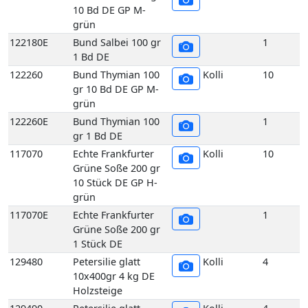
Grüne Soße 200 gr
10 Stück DE GP H-
grün
117070E
Echte Frankfurter
1
Grüne Soße 200 gr
1 Stück DE
129480
Petersilie glatt
Kolli
4
10x400gr 4 kg DE
Holzsteige
129490
Petersilie glatt
Kolli
4
20x200gr 4 kg DE
Holzsteige
129450
Petersilie glatt
Kolli
1
Bund 400gr 1 Bd DE
129510
Petersilie Krause 2,5 kg DE
Kolli
2
GP H-grün
129500
Petersilie Krause 5 kg DE
Kolli
5
GP H-grün
129440
Petersilie Krause
Kolli
10
5er 400 gr 10 Bd DE