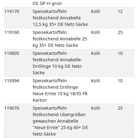
Säcke
119394
Speisekartoffeln
Kolli
10
festkochend Drillinge
Neue Ernte 10 kg 18/35 FR
Karton
119070
Speisekartoffeln
Kolli
25
festkochend Übergrößen
gewaschen Annabelle
"Neue Ernte" 25 kg 60+ DE
Netz-Säcke
119065
Speisekartoffeln
Kolli
25
festkochend Übergrößen
ungewaschen Annabelle
"Neue Ernte" 25 kg 60+ DE
Netz-Säcke
119250
Speisekartoffeln
Kolli
8
mehligkochend 2,5 kg
gepackt 8 Carryfresh 35+
DE GP H-grün
118770
Speisekartoffeln
Kolli
12