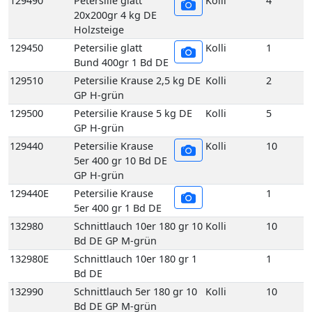
GP H-grün
129440E
Petersilie Krause
1
5er 400 gr 1 Bd DE
132980
Schnittlauch 10er 180 gr 10
Kolli
10
Bd DE GP M-grün
132980E
Schnittlauch 10er 180 gr 1
1
Bd DE
132990
Schnittlauch 5er 180 gr 10
Kolli
10
Bd DE GP M-grün
132990E
Schnittlauch 5er 180 gr 1
1
Bd DE
136560
Suppengrün 15 Bd DE GP
Kolli
15
M-grün
136560E
Suppengrün 1 Bd DE
1
136960
Topf Koriander aus
Kolli
1
biologischem Anbau 1
Topf DE
137030
Topf Liebstöckel aus
Kolli
1
biologischem Anbau 1