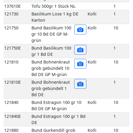
Bd DE GP M-grün
121810E
Bund Bohnenkraut
1
grob gebündelt 1
Bd DE
121840
Bund Estragon 100 gr 10
Kolli
10
Bd DE GP M-grün
121840E
Bund Estragon 100 gr 1 Bd
1
DE
121880
Bund Gurkendill grob
Kolli
10
gebündelt 10 Bd DE
Holzsteige
121880E
Bund Gurkendill grob
1
gebündelt 1 Bd DE
121890
Bund Kerbel 100 gr
Kolli
10
10 Bd DE GP M-
grün
121890E
Bund Kerbel 100 gr
1
1 Bd DE
121930
Bund Koriander 100
Kolli
10