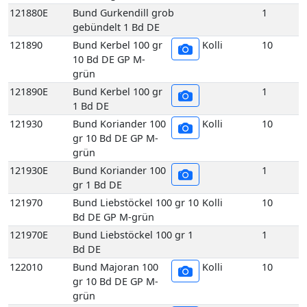
gr 10 Bd DE GP M-
grün
121930E
Bund Koriander 100
1
gr 1 Bd DE
121970
Bund Liebstöckel 100 gr 10
Kolli
10
Bd DE GP M-grün
121970E
Bund Liebstöckel 100 gr 1
1
Bd DE
122010
Bund Majoran 100
Kolli
10
gr 10 Bd DE GP M-
grün
122010E
Bund Majoran 100
1
gr 1 Bd DE
122070
Bund Minze 100 gr
Kolli
10
10 Bd DE GP M-
grün
122070E
Bund Minze 100 gr
1
1 Bd DE
122090
Bund Oregano 100
Kolli
10