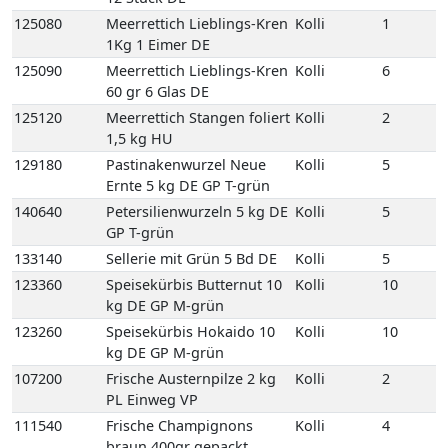
140640
Petersilienwurzeln 5 kg DE
Kolli
5
GP T-grün
133140
Sellerie mit Grün 5 Bd DE
Kolli
5
123360
Speisekürbis Butternut 10
Kolli
10
kg DE GP M-grün
123260
Speisekürbis Hokaido 10
Kolli
10
kg DE GP M-grün
107200
Frische Austernpilze 2 kg
Kolli
2
PL Einweg VP
111540
Frische Champignons
Kolli
4
braun 400gr gepackt
Egerlinge 4 Schale PL
Einweg VP
111520
Frische Champignons
Kolli
3
braun Egerlinge 3 kg DE
Einweg VP
111560
Frische Champignons
Kolli
3
braun Egerlinge 3 kg PL
Einweg VP