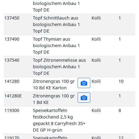
137540
Topf Zitronenmelisse aus
Kolli
1
biologischem Anbau 1
Topf DE
141280
Zitronengras 100 gr
Kolli
10
10 Bd KE Karton
141280E
Zitronengras 100 gr
1
1 Bd KE
119300
Speisekartoffeln
Kolli
8
festkochend 2,5 kg
gepackt 8 Carryfresh 35+
DE GP H-grün
119170
Speisekartoffeln
Kolli
12
festkochend Annabelle
12,5 kg 35+ DE Netz-Säcke
119160
Speisekartoffeln
Kolli
25
festkochend Annabelle 25
kg 35+ DE Netz-Säcke
119005
Speisekartoffeln
Kolli
10
festkochend Annabelle-
Drillinge 10 kg DE Netz-