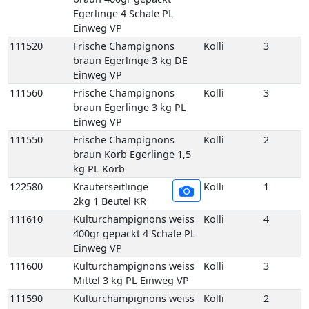
111550
Frische Champignons
Kolli
2
braun Korb Egerlinge 1,5
kg PL Korb
122580
Kräuterseitlinge
Kolli
1
2kg 1 Beutel KR
111610
Kulturchampignons weiss
Kolli
4
400gr gepackt 4 Schale PL
Einweg VP
111600
Kulturchampignons weiss
Kolli
3
Mittel 3 kg PL Einweg VP
111590
Kulturchampignons weiss
Kolli
2
Mittel Korb 1,5 kg PL Korb
111630
Kulturchampignons weiss
Kolli
2
Riesen 2 kg PL Einweg VP
129678
Pfifferlinge frisch 3 kg LT
Kolli
3
Einweg VP
129650
Pfifferlinge frisch
Kolli
1
(Deutschland) 1 kg DE
Korb