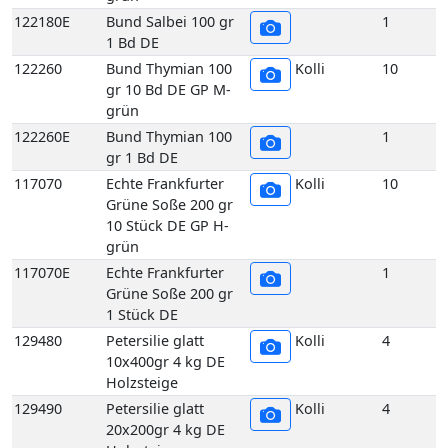
Grüne Soße 200 gr
10 Stück DE GP H-
grün
117070E
Echte Frankfurter
1
Grüne Soße 200 gr
1 Stück DE
129480
Petersilie glatt
Kolli
4
10x400gr 4 kg DE
Holzsteige
129490
Petersilie glatt
Kolli
4
20x200gr 4 kg DE
Holzsteige
129450
Petersilie glatt
Kolli
1
Bund 400gr 1 Bd DE
129510
Petersilie Krause 2,5 kg DE
Kolli
2
GP H-grün
129500
Petersilie Krause 5 kg DE
Kolli
5
GP H-grün
129440
Petersilie Krause
Kolli
10
5er 400 gr 10 Bd DE