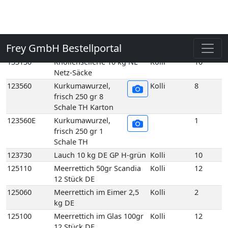
Schale TH Karton
123560E
Kurkumawurzel,
1
frisch 250 gr 1
Schale TH
123730
Lauch 10 kg DE GP H-grün
Kolli
10
125110
Meerrettich 50gr Scandia
Kolli
12
12 Stück DE
125060
Meerrettich im Eimer 2,5
Kolli
2
kg DE
125100
Meerrettich im Glas 100gr
Kolli
12
12 Stück DE
125080
Meerrettich Lieblings-Kren
Kolli
1
1Kg 1 Eimer DE
125090
Meerrettich Lieblings-Kren
Kolli
6
60 gr 6 Glas DE
125120
Meerrettich Stangen foliert
Kolli
2
1,5 kg HU
129180
Pastinakenwurzel Neue
Kolli
5
Ernte 5 kg DE GP T-grün