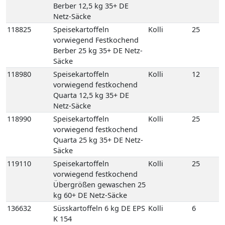
Netz-Säcke
118990
Speisekartoffeln
Kolli
25
vorwiegend festkochend
Quarta 25 kg 35+ DE Netz-
Säcke
119110
Speisekartoffeln
Kolli
25
vorwiegend festkochend
Übergrößen gewaschen 25
kg 60+ DE Netz-Säcke
136632
Süsskartoffeln 6 kg DE EPS
Kolli
6
K 154
115676
E-Schalotten 250 gr 20
Kolli
20
Netz FR Karton
115670
E-Schalotten Neue Ernte 5
Kolli
5
kg FR Netz-Säcke
135290
Gemüsezwiebeln (Spring)
Kolli
25
neue-Ernte 25 kg 2er ES
Netz-Säcke
135287
Gemüsezwiebeln (Spring)
Kolli
5