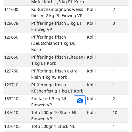
129660
Pfifferlinge frisch (Litauen)
Kolli
1
1 kg LT Korb
129760
Pfifferlinge frisch extra
Kolli
1
klein 1 kg XS Korb
129710
Pfifferlinge frisch
Kolli
1
Küchenfertig 1 kg LT Korb
133210
Shiitake 1,5 kg NL
Kolli
2
Einweg VP
137610
Tofu 500gr 10 Stück NL
Kolli
10
Einweg VP
137610E
Tofu 500gr 1 Stück NL
1
121730
Basilikum Lose 1 kg DE
Kolli
1
Karton
121750
Bund Basilikum 100
Kolli
10
gr 10 Bd DE GP M-
grün
121750E
Bund Basilikum 100
1
gr 1 Bd DE
121810
Bund Bohnenkraut
Kolli
10
grob gebündelt 10