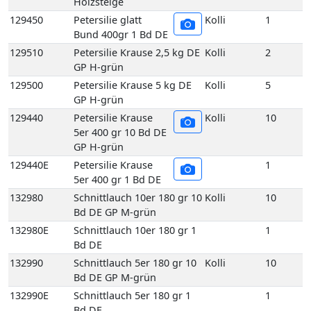
GP H-grün
129440E
Petersilie Krause
1
5er 400 gr 1 Bd DE
132980
Schnittlauch 10er 180 gr 10
Kolli
10
Bd DE GP M-grün
132980E
Schnittlauch 10er 180 gr 1
1
Bd DE
132990
Schnittlauch 5er 180 gr 10
Kolli
10
Bd DE GP M-grün
132990E
Schnittlauch 5er 180 gr 1
1
Bd DE
136560
Suppengrün 15 Bd DE GP
Kolli
15
M-grün
136560E
Suppengrün 1 Bd DE
1
136960
Topf Koriander aus
Kolli
1
biologischem Anbau 1
Topf DE
137030
Topf Liebstöckel aus
Kolli
1
biologischem Anbau 1