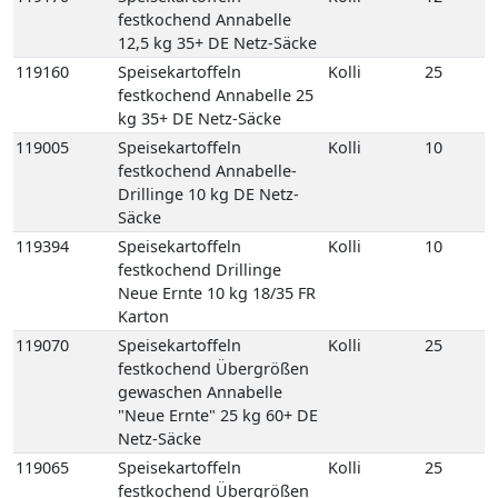
Säcke
119394
Speisekartoffeln
Kolli
10
festkochend Drillinge
Neue Ernte 10 kg 18/35 FR
Karton
119070
Speisekartoffeln
Kolli
25
festkochend Übergrößen
gewaschen Annabelle
"Neue Ernte" 25 kg 60+ DE
Netz-Säcke
119065
Speisekartoffeln
Kolli
25
festkochend Übergrößen
ungewaschen Annabelle
"Neue Ernte" 25 kg 60+ DE
Netz-Säcke
119250
Speisekartoffeln
Kolli
8
mehligkochend 2,5 kg
gepackt 8 Carryfresh 35+
DE GP H-grün
118770
Speisekartoffeln
Kolli
12