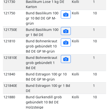
Bd DE GP M-grün
121810E
Bund Bohnenkraut
1
grob gebündelt 1
Bd DE
121840
Bund Estragon 100 gr 10
Kolli
10
Bd DE GP M-grün
121840E
Bund Estragon 100 gr 1 Bd
1
DE
121880
Bund Gurkendill grob
Kolli
10
gebündelt 10 Bd DE
Holzsteige
121880E
Bund Gurkendill grob
1
gebündelt 1 Bd DE
121890
Bund Kerbel 100 gr
Kolli
10
10 Bd DE GP M-
grün
121890E
Bund Kerbel 100 gr
1
1 Bd DE
121930
Bund Koriander 100
Kolli
10