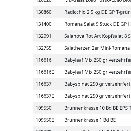
126220
Mix-Salat Lollo rosso-Lollo bi
130860
Radicchio 2,5 kg DE GP T-grün
131400
Romana Salat 9 Stück DE GP 
132091
Salanova Rot Art Kopfsalat 8 
132755
Salatherzen 2er Mini-Romana 
116616
Babyleaf Mix 250 gr verzehrfer
116616E
Babyleaf Mix 250 gr verzehrfer
116637
Babyspinat 250 gr verzehrferti
116637E
Babyspinat 250 gr verzehrferti
109550
Brunnenkresse 10 Bd BE EPS T
109550E
Brunnenkresse 1 Bd BE