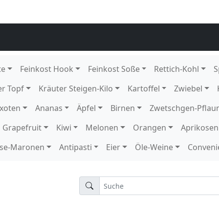
grün
 4 kg DE GP T-grün
arsegen 4 kg DE GP T-grün
tück DE GP M-grün
ck DE
136
12 Schale KE Karton
1 Schale KE
rton
 DE Karton
k DE Karton