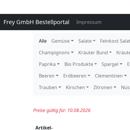
131510
Romanesco 8 Stück DE GP H-
135910
Stangenbohnen Freiland Hilda
135920
Stangenbohnen Freiland Neck
136020
Staudensellerie getütet 10 S
136020E
Staudensellerie getütet 1 Stü
109900
Wachsbohnen 5 kg DE EPS K 
140760
Zuckererbsen 250 gr gepackt 
140760E
Zuckererbsen 250 gr gepackt 
140750
Zuckererbsen lose 2 kg KE Ka
114400
Eissalat foliert Behr 10 Stück
114410
Eissalat foliert Briem 10 Stüc