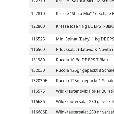
122770
Kresse "Sakura Mix" 18 Schal
122810
Kresse "Shiso Mix" 16 Schale 
122860
Kresse lose 1 kg BE EPS T-Blau
116525
Mini Spinat (Baby) 1 kg DE EPS
116560
Pflücksalat (Batavia & Novita
131980
Rucola 10 Bd DE EPS T-Blau
132030
Rucola 125gr gepackt 8 Schal
132030E
Rucola 125gr gepackt 1 Schal
116575
Wildkräuter (Mix Poker Bull) (
116686
Wildkräutersalat 250 gr verzeh
116686E
Wildkräutersalat 250 gr verzeh