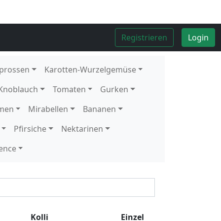
Kolli
8
Stück
Kolli
4
kg
Kolli
4
kg
Kolli
10
Stück
1
Stück
Kolli
5
kg
Kolli
12
Schale
1
Schale
Kolli
2
kg
Kolli
10
Stück
Kolli
10
Stück