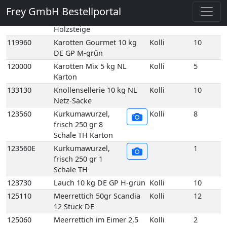
Säcke
119990
Karotten gelb 5 kg NL
Kolli
5
Holzsteige
119960
Karotten Gourmet 10 kg
Kolli
10
DE GP M-grün
120000
Karotten Mix 5 kg NL
Kolli
5
Karton
133130
Knollensellerie 10 kg NL
Kolli
10
Netz-Säcke
123560
Kurkumawurzel,
Kolli
8
frisch 250 gr 8
Schale TH Karton
123560E
Kurkumawurzel,
1
frisch 250 gr 1
Schale TH
123730
Lauch 10 kg DE GP H-grün
Kolli
10
125110
Meerrettich 50gr Scandia
Kolli
12
12 Stück DE
125060
Meerrettich im Eimer 2,5
Kolli
2