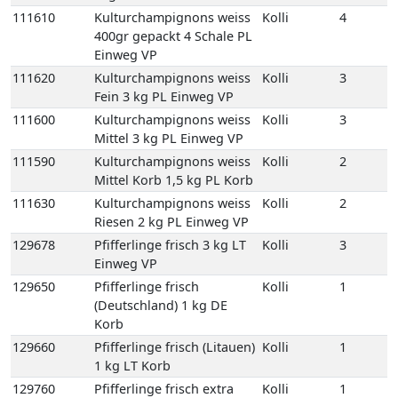
111610
Kulturchampignons weiss
Kolli
4
400gr gepackt 4 Schale PL
Einweg VP
111620
Kulturchampignons weiss
Kolli
3
Fein 3 kg PL Einweg VP
111600
Kulturchampignons weiss
Kolli
3
Mittel 3 kg PL Einweg VP
111590
Kulturchampignons weiss
Kolli
2
Mittel Korb 1,5 kg PL Korb
111630
Kulturchampignons weiss
Kolli
2
Riesen 2 kg PL Einweg VP
129678
Pfifferlinge frisch 3 kg LT
Kolli
3
Einweg VP
129650
Pfifferlinge frisch
Kolli
1
(Deutschland) 1 kg DE
Korb
129660
Pfifferlinge frisch (Litauen)
Kolli
1
1 kg LT Korb
129760
Pfifferlinge frisch extra
Kolli
1