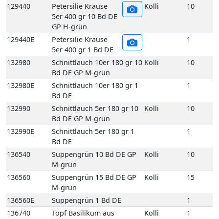
129440
Petersilie Krause
Kolli
10
5er 400 gr 10 Bd DE
GP H-grün
129440E
Petersilie Krause
1
5er 400 gr 1 Bd DE
132980
Schnittlauch 10er 180 gr 10
Kolli
10
Bd DE GP M-grün
132980E
Schnittlauch 10er 180 gr 1
1
Bd DE
132990
Schnittlauch 5er 180 gr 10
Kolli
10
Bd DE GP M-grün
132990E
Schnittlauch 5er 180 gr 1
1
Bd DE
136540
Suppengrün 10 Bd DE GP
Kolli
10
M-grün
136560
Suppengrün 15 Bd DE GP
Kolli
15
M-grün
136560E
Suppengrün 1 Bd DE
1
136740
Topf Basilikum aus
Kolli
1