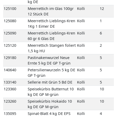
kg DE
125100
Meerrettich im Glas 100gr
Kolli
12
12 Stück DE
125080
Meerrettich Lieblings-Kren
Kolli
1
1Kg 1 Eimer DE
125090
Meerrettich Lieblings-Kren
Kolli
6
60 gr 6 Glas DE
125120
Meerrettich Stangen foliert
Kolli
2
1,5 kg HU
129180
Pastinakenwurzel Neue
Kolli
5
Ernte 5 kg DE GP T-grün
140640
Petersilienwurzeln 5 kg DE
Kolli
5
GP T-grün
133140
Sellerie mit Grün 5 Bd DE
Kolli
5
123360
Speisekürbis Butternut 10
Kolli
10
kg DE GP M-grün
123260
Speisekürbis Hokaido 10
Kolli
10
kg DE GP M-grün
135095
Spinat-Blatt 4 kg DE EPS
Kolli
4