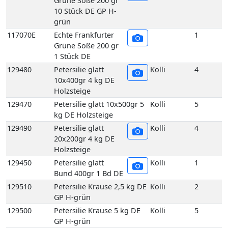
Grüne Soße 200 gr
10 Stück DE GP H-
grün
117070E
Echte Frankfurter
1
Grüne Soße 200 gr
1 Stück DE
129480
Petersilie glatt
Kolli
4
10x400gr 4 kg DE
Holzsteige
129470
Petersilie glatt 10x500gr 5
Kolli
5
kg DE Holzsteige
129490
Petersilie glatt
Kolli
4
20x200gr 4 kg DE
Holzsteige
129450
Petersilie glatt
Kolli
1
Bund 400gr 1 Bd DE
129510
Petersilie Krause 2,5 kg DE
Kolli
2
GP H-grün
129500
Petersilie Krause 5 kg DE
Kolli
5
GP H-grün