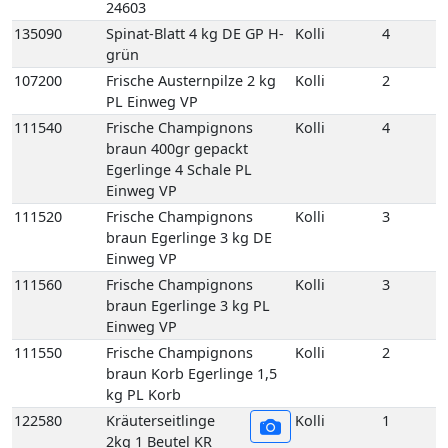
24603
135090
Spinat-Blatt 4 kg DE GP H-
Kolli
4
grün
107200
Frische Austernpilze 2 kg
Kolli
2
PL Einweg VP
111540
Frische Champignons
Kolli
4
braun 400gr gepackt
Egerlinge 4 Schale PL
Einweg VP
111520
Frische Champignons
Kolli
3
braun Egerlinge 3 kg DE
Einweg VP
111560
Frische Champignons
Kolli
3
braun Egerlinge 3 kg PL
Einweg VP
111550
Frische Champignons
Kolli
2
braun Korb Egerlinge 1,5
kg PL Korb
122580
Kräuterseitlinge
Kolli
1
2kg 1 Beutel KR