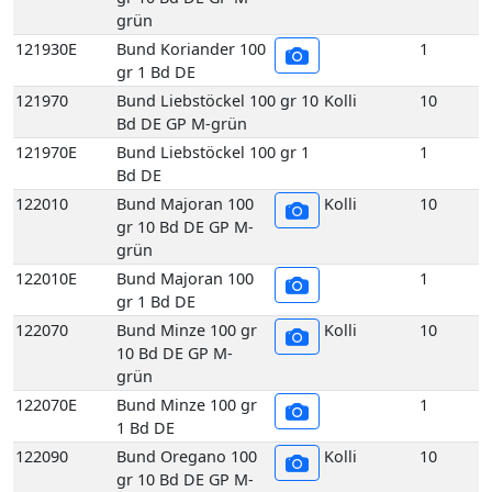
grün
121930E
Bund Koriander 100
1
gr 1 Bd DE
121970
Bund Liebstöckel 100 gr 10
Kolli
10
Bd DE GP M-grün
121970E
Bund Liebstöckel 100 gr 1
1
Bd DE
122010
Bund Majoran 100
Kolli
10
gr 10 Bd DE GP M-
grün
122010E
Bund Majoran 100
1
gr 1 Bd DE
122070
Bund Minze 100 gr
Kolli
10
10 Bd DE GP M-
grün
122070E
Bund Minze 100 gr
1
1 Bd DE
122090
Bund Oregano 100
Kolli
10
gr 10 Bd DE GP M-