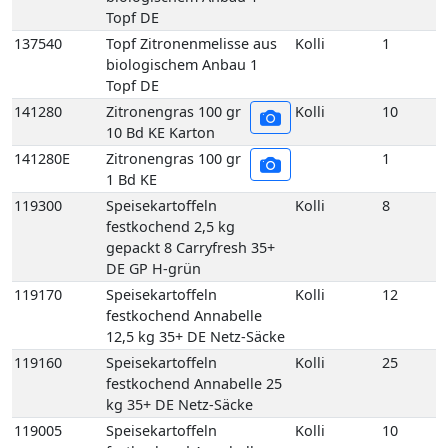
Topf DE
137540
Topf Zitronenmelisse aus
Kolli
1
biologischem Anbau 1
Topf DE
141280
Zitronengras 100 gr
Kolli
10
10 Bd KE Karton
141280E
Zitronengras 100 gr
1
1 Bd KE
119300
Speisekartoffeln
Kolli
8
festkochend 2,5 kg
gepackt 8 Carryfresh 35+
DE GP H-grün
119170
Speisekartoffeln
Kolli
12
festkochend Annabelle
12,5 kg 35+ DE Netz-Säcke
119160
Speisekartoffeln
Kolli
25
festkochend Annabelle 25
kg 35+ DE Netz-Säcke
119005
Speisekartoffeln
Kolli
10