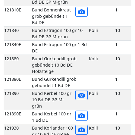
Bd DE GP M-grün
121810E
Bund Bohnenkraut
1
grob gebündelt 1
Bd DE
121840
Bund Estragon 100 gr 10
Kolli
10
Bd DE GP M-grün
121840E
Bund Estragon 100 gr 1 Bd
1
DE
121880
Bund Gurkendill grob
Kolli
10
gebündelt 10 Bd DE
Holzsteige
121880E
Bund Gurkendill grob
1
gebündelt 1 Bd DE
121890
Bund Kerbel 100 gr
Kolli
10
10 Bd DE GP M-
grün
121890E
Bund Kerbel 100 gr
1
1 Bd DE
121930
Bund Koriander 100
Kolli
10
gr 10 Bd DE GP M-