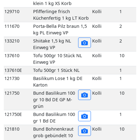
klein 1 kg XS Korb
129710
Pfifferlinge frisch
Kolli
1
Küchenfertig 1 kg LT Korb
111670
Porta-Bella Pilz braun 1,5
Kolli
2
kg PL Einweg VP
133210
Shiitake 1,5 kg NL
Kolli
2
Einweg VP
137610
Tofu 500gr 10 Stück NL
Kolli
10
Einweg VP
137610E
Tofu 500gr 1 Stück NL
1
121730
Basilikum Lose 1 kg DE
Kolli
1
Karton
121750
Bund Basilikum 100
Kolli
10
gr 10 Bd DE GP M-
grün
121750E
Bund Basilikum 100
1
gr 1 Bd DE
121810
Bund Bohnenkraut
Kolli
10
grob gebündelt 10