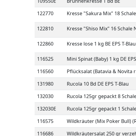
109550E
Brunnenkresse 1 Bd BE
122770
Kresse "Sakura Mix" 18 Schal
122810
Kresse "Shiso Mix" 16 Schale 
122860
Kresse lose 1 kg BE EPS T-Blau
116525
Mini Spinat (Baby) 1 kg DE EPS
116560
Pflücksalat (Batavia & Novita
131980
Rucola 10 Bd DE EPS T-Blau
132030
Rucola 125gr gepackt 8 Schal
132030E
Rucola 125gr gepackt 1 Schal
116575
Wildkräuter (Mix Poker Bull) (
116686
Wildkräutersalat 250 gr verzeh