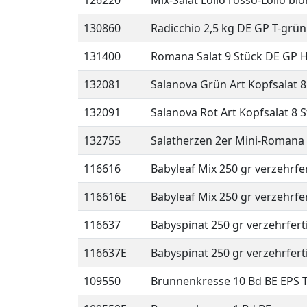
126220
Mix-Salat Lollo rosso-Lollo bi
130860
Radicchio 2,5 kg DE GP T-grün
131400
Romana Salat 9 Stück DE GP 
132081
Salanova Grün Art Kopfsalat 8
132091
Salanova Rot Art Kopfsalat 8 
132755
Salatherzen 2er Mini-Romana 
116616
Babyleaf Mix 250 gr verzehrfer
116616E
Babyleaf Mix 250 gr verzehrfer
116637
Babyspinat 250 gr verzehrferti
116637E
Babyspinat 250 gr verzehrferti
109550
Brunnenkresse 10 Bd BE EPS T