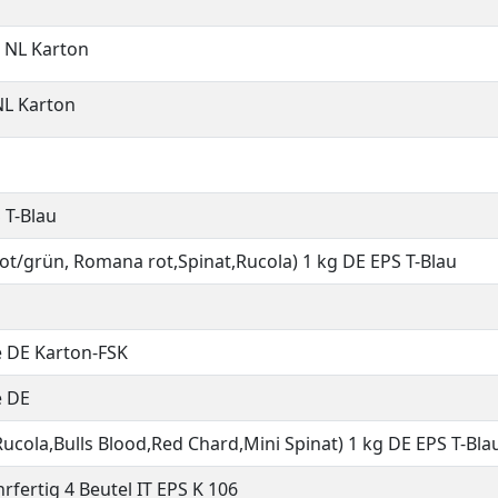
e NL Karton
NL Karton
 T-Blau
 rot/grün, Romana rot,Spinat,Rucola) 1 kg DE EPS T-Blau
e DE Karton-FSK
e DE
Rucola,Bulls Blood,Red Chard,Mini Spinat) 1 kg DE EPS T-Bla
rfertig 4 Beutel IT EPS K 106