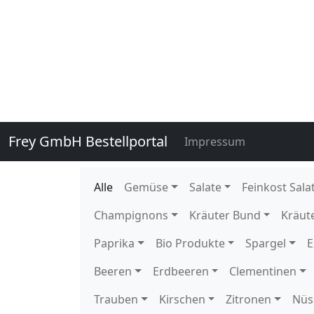
131510
Romanesco 8 Stück DE GP H-
135910
Stangenbohnen Freiland Hilda
135890
Stangenbohnen Freiland Neck
135920
Stangenbohnen Freiland Neck
136020
Staudensellerie getütet 10 S
136020E
Staudensellerie getütet 1 Stü
109900
Wachsbohnen 5 kg DE EPS K 
140760
Zuckererbsen 250 gr gepackt 
140760E
Zuckererbsen 250 gr gepackt 
140750
Zuckererbsen lose 2 kg KE Ka
114400
Eissalat foliert Behr 10 Stück