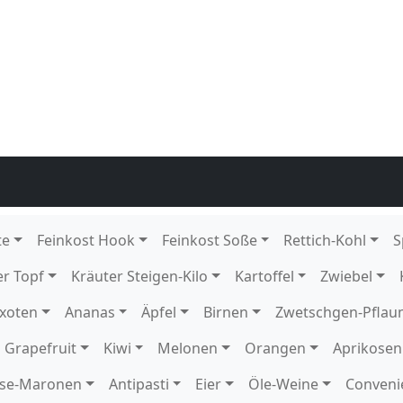
grün
 4 kg DE GP T-grün
arsegen 4 kg DE EPS K 154
arsegen 4 kg DE GP T-grün
tück DE GP M-grün
ck DE
136
12 Schale KE Karton
1 Schale KE
rton
 DE Karton