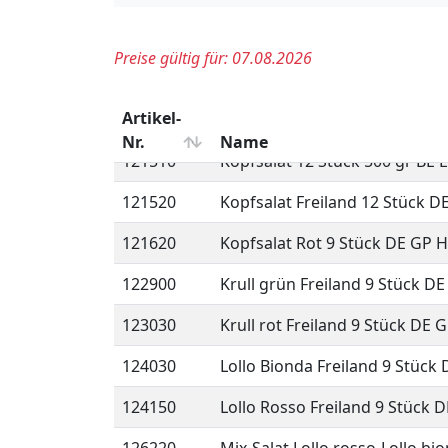
114730
Endivien 6 Stück DE GP H-grü
115950
Feldsalat gest. Treibhaus 1 kg
116350
Frisee 9 Stück DE GP H-grün
121510
Kopfsalat 12 Stück 500 gr BE 
121520
Kopfsalat Freiland 12 Stück D
121620
Kopfsalat Rot 9 Stück DE GP 
122900
Krull grün Freiland 9 Stück D
123030
Krull rot Freiland 9 Stück DE 
124030
Lollo Bionda Freiland 9 Stück
124150
Lollo Rosso Freiland 9 Stück 