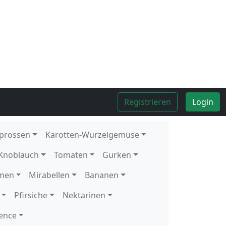
Kolli
8
Stück
Kolli
4
kg
Kolli
4
kg
Kolli
4
kg
Kolli
10
Stück
1
Stück
Kolli
5
kg
Kolli
12
Schale
1
Schale
Kolli
2
kg
Kolli
10
Stück