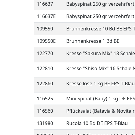
116637
Babyspinat 250 gr verzehrferti
116637E
Babyspinat 250 gr verzehrferti
109550
Brunnenkresse 10 Bd BE EPS T
109550E
Brunnenkresse 1 Bd BE
122770
Kresse "Sakura Mix" 18 Schal
122810
Kresse "Shiso Mix" 16 Schale 
122860
Kresse lose 1 kg BE EPS T-Blau
116525
Mini Spinat (Baby) 1 kg DE EPS
116560
Pflücksalat (Batavia & Novita
131980
Rucola 10 Bd DE EPS T-Blau