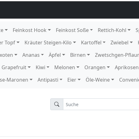
12 Schale KE Karton
1 Schale KE
rton
 DE Karton
n
 BE EPS T-Blau
EPS 24603
E GP H-grün
H-grün
E GP H-grün