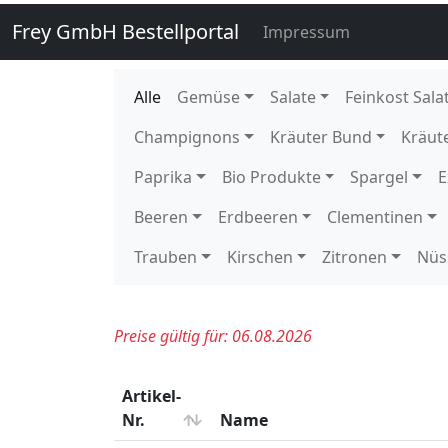
140760
Zuckererbsen 250 gr gepackt 
140760E
Zuckererbsen 250 gr gepackt 
140750
Zuckererbsen lose 2 kg KE Ka
114400
Eissalat foliert Behr 10 Stück
114730
Endivien 6 Stück DE GP H-grü
115950
Feldsalat gest. Treibhaus 1 kg
116350
Frisee 9 Stück DE GP H-grün
121510
Kopfsalat 12 Stück 500 gr BE 
121520
Kopfsalat Freiland 12 Stück D
121620
Kopfsalat Rot 9 Stück DE GP 
122900
Krull grün Freiland 9 Stück D