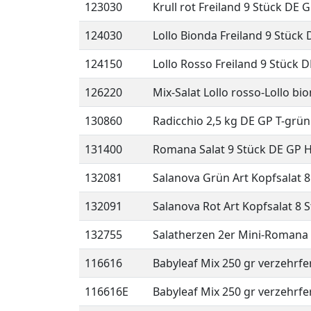
123030
Krull rot Freiland 9 Stück DE 
124030
Lollo Bionda Freiland 9 Stück
124150
Lollo Rosso Freiland 9 Stück 
126220
Mix-Salat Lollo rosso-Lollo bi
130860
Radicchio 2,5 kg DE GP T-grün
131400
Romana Salat 9 Stück DE GP 
132081
Salanova Grün Art Kopfsalat 8
132091
Salanova Rot Art Kopfsalat 8 
132755
Salatherzen 2er Mini-Romana 
116616
Babyleaf Mix 250 gr verzehrfer
116616E
Babyleaf Mix 250 gr verzehrfer