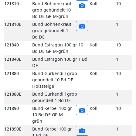
Bd DE GP M-grün
121840E
Bund Estragon 100 gr 1 Bd
1
DE
121880
Bund Gurkendill grob
Kolli
10
gebündelt 10 Bd DE
Holzsteige
121880E
Bund Gurkendill grob
1
gebündelt 1 Bd DE
121890
Bund Kerbel 100 gr
Kolli
10
10 Bd DE GP M-
grün
121890E
Bund Kerbel 100 gr
1
1 Bd DE
121930
Bund Koriander 100
Kolli
10
gr 10 Bd DE GP M-
grün
121930E
Bund Koriander 100
1
gr 1 Bd DE
121970
Bund Liebstöckel 100 gr 10
Kolli
10