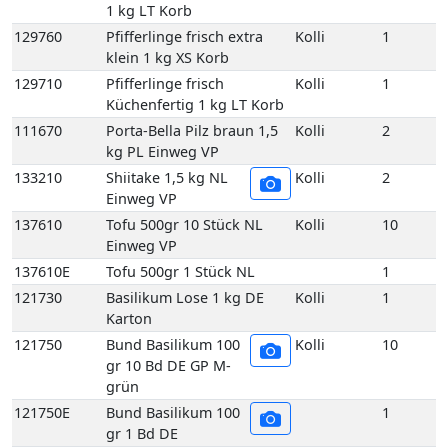
133210
Shiitake 1,5 kg NL
Kolli
2
Einweg VP
137610
Tofu 500gr 10 Stück NL
Kolli
10
Einweg VP
137610E
Tofu 500gr 1 Stück NL
1
121730
Basilikum Lose 1 kg DE
Kolli
1
Karton
121750
Bund Basilikum 100
Kolli
10
gr 10 Bd DE GP M-
grün
121750E
Bund Basilikum 100
1
gr 1 Bd DE
121810
Bund Bohnenkraut
Kolli
10
grob gebündelt 10
Bd DE GP M-grün
121810E
Bund Bohnenkraut
1
grob gebündelt 1
Bd DE
121840
Bund Estragon 100 gr 10
Kolli
10