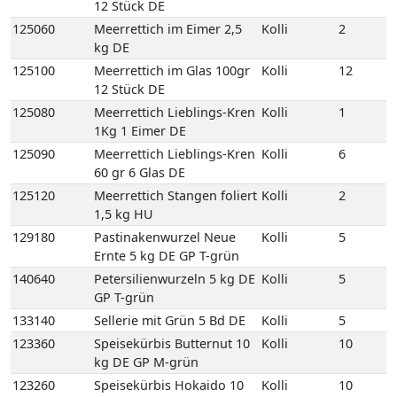
125090
Meerrettich Lieblings-Kren
Kolli
6
60 gr 6 Glas DE
125120
Meerrettich Stangen foliert
Kolli
2
1,5 kg HU
129180
Pastinakenwurzel Neue
Kolli
5
Ernte 5 kg DE GP T-grün
140640
Petersilienwurzeln 5 kg DE
Kolli
5
GP T-grün
133140
Sellerie mit Grün 5 Bd DE
Kolli
5
123360
Speisekürbis Butternut 10
Kolli
10
kg DE GP M-grün
123260
Speisekürbis Hokaido 10
Kolli
10
kg DE GP M-grün
123330
Speisekürbis Spaghetti 10
Kolli
10
kg DE GP M-grün
135090
Spinat-Blatt 4 kg DE GP H-
Kolli
4
grün
107200
Frische Austernpilze 2 kg
Kolli
2
PL Einweg VP