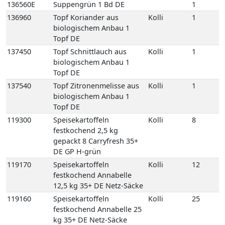
137540
Topf Zitronenmelisse aus
Kolli
1
biologischem Anbau 1
Topf DE
119300
Speisekartoffeln
Kolli
8
festkochend 2,5 kg
gepackt 8 Carryfresh 35+
DE GP H-grün
119170
Speisekartoffeln
Kolli
12
festkochend Annabelle
12,5 kg 35+ DE Netz-Säcke
119160
Speisekartoffeln
Kolli
25
festkochend Annabelle 25
kg 35+ DE Netz-Säcke
119005
Speisekartoffeln
Kolli
10
festkochend Annabelle-
Drillinge 10 kg DE Netz-
Säcke
119394
Speisekartoffeln
Kolli
10
festkochend Drillinge
Neue Ernte 10 kg 18/35 FR