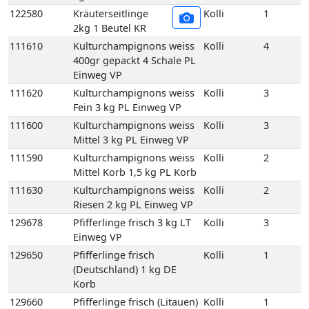
111600
Kulturchampignons weiss
Kolli
3
Mittel 3 kg PL Einweg VP
111590
Kulturchampignons weiss
Kolli
2
Mittel Korb 1,5 kg PL Korb
111630
Kulturchampignons weiss
Kolli
2
Riesen 2 kg PL Einweg VP
129678
Pfifferlinge frisch 3 kg LT
Kolli
3
Einweg VP
129650
Pfifferlinge frisch
Kolli
1
(Deutschland) 1 kg DE
Korb
129660
Pfifferlinge frisch (Litauen)
Kolli
1
1 kg LT Korb
129760
Pfifferlinge frisch extra
Kolli
1
klein 1 kg XS Korb
129710
Pfifferlinge frisch
Kolli
1
Küchenfertig 1 kg LT Korb
111670
Porta-Bella Pilz braun 1,5
Kolli
2
kg PL Einweg VP