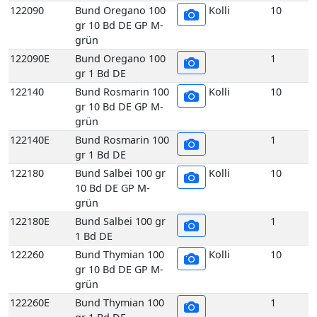
grün
122140E
Bund Rosmarin 100
1
gr 1 Bd DE
122180
Bund Salbei 100 gr
Kolli
10
10 Bd DE GP M-
grün
122180E
Bund Salbei 100 gr
1
1 Bd DE
122260
Bund Thymian 100
Kolli
10
gr 10 Bd DE GP M-
grün
122260E
Bund Thymian 100
1
gr 1 Bd DE
117070
Echte Frankfurter
Kolli
10
Grüne Soße 200 gr
10 Stück DE GP H-
grün
117070E
Echte Frankfurter
1
Grüne Soße 200 gr