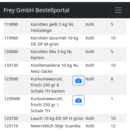
120000
Karotten Mix 5 kg NL
Kolli
5
Karton
133130
Knollensellerie 10 kg NL
Kolli
10
Netz-Säcke
123560
Kurkumawurzel,
Kolli
8
frisch 250 gr 8
Schale TH Karton
123560E
Kurkumawurzel,
1
frisch 250 gr 1
Schale TH
123730
Lauch 10 kg DE GP H-grün
Kolli
10
125110
Meerrettich 50gr Scandia
Kolli
12
12 Stück DE
125060
Meerrettich im Eimer 2,5
Kolli
2
kg DE
125100
Meerrettich im Glas 100gr
Kolli
12
12 Stück DE
125080
Meerrettich Lieblings-Kren
Kolli
1
1Kg 1 Eimer DE