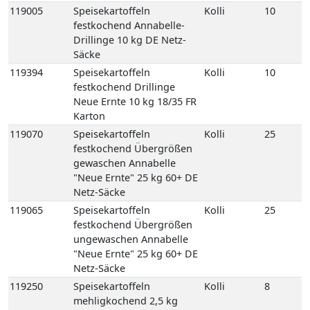
Karton
119070
Speisekartoffeln
Kolli
25
festkochend Übergrößen
gewaschen Annabelle
"Neue Ernte" 25 kg 60+ DE
Netz-Säcke
119065
Speisekartoffeln
Kolli
25
festkochend Übergrößen
ungewaschen Annabelle
"Neue Ernte" 25 kg 60+ DE
Netz-Säcke
119250
Speisekartoffeln
Kolli
8
mehligkochend 2,5 kg
gepackt 8 Carryfresh 35+
DE GP H-grün
118770
Speisekartoffeln
Kolli
12
mehligkochend Sunita 12,5
kg 35+ DE Netz-Säcke
118780
Speisekartoffeln
Kolli
25
mehligkochend Sunita 25