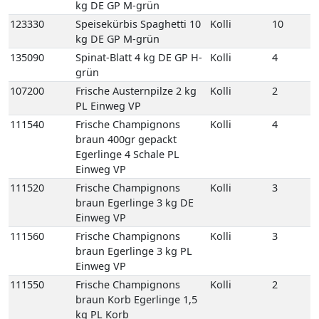
111540
Frische Champignons
Kolli
4
braun 400gr gepackt
Egerlinge 4 Schale PL
Einweg VP
111520
Frische Champignons
Kolli
3
braun Egerlinge 3 kg DE
Einweg VP
111560
Frische Champignons
Kolli
3
braun Egerlinge 3 kg PL
Einweg VP
111550
Frische Champignons
Kolli
2
braun Korb Egerlinge 1,5
kg PL Korb
122580
Kräuterseitlinge
Kolli
1
2kg 1 Beutel KR
111610
Kulturchampignons weiss
Kolli
4
400gr gepackt 4 Schale PL
Einweg VP
111620
Kulturchampignons weiss
Kolli
3
Fein 3 kg PL Einweg VP