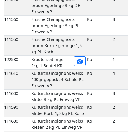
111550
Frische Champignons
Kolli
2
braun Korb Egerlinge 1,5
kg PL Korb
122580
Kräuterseitlinge
Kolli
1
2kg 1 Beutel KR
111610
Kulturchampignons weiss
Kolli
4
400gr gepackt 4 Schale PL
Einweg VP
111600
Kulturchampignons weiss
Kolli
3
Mittel 3 kg PL Einweg VP
111590
Kulturchampignons weiss
Kolli
2
Mittel Korb 1,5 kg PL Korb
111630
Kulturchampignons weiss
Kolli
2
Riesen 2 kg PL Einweg VP
129678
Pfifferlinge frisch 3 kg LT
Kolli
3
Einweg VP
129650
Pfifferlinge frisch
Kolli
1
(Deutschland) 1 kg DE
Korb