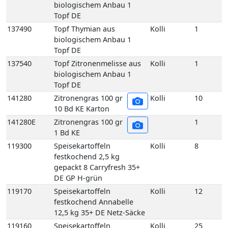
137540
Topf Zitronenmelisse aus
Kolli
1
biologischem Anbau 1
Topf DE
141280
Zitronengras 100 gr
Kolli
10
10 Bd KE Karton
141280E
Zitronengras 100 gr
1
1 Bd KE
119300
Speisekartoffeln
Kolli
8
festkochend 2,5 kg
gepackt 8 Carryfresh 35+
DE GP H-grün
119170
Speisekartoffeln
Kolli
12
festkochend Annabelle
12,5 kg 35+ DE Netz-Säcke
119160
Speisekartoffeln
Kolli
25
festkochend Annabelle 25
kg 35+ DE Netz-Säcke
119005
Speisekartoffeln
Kolli
10
festkochend Annabelle-
Drillinge 10 kg DE Netz-