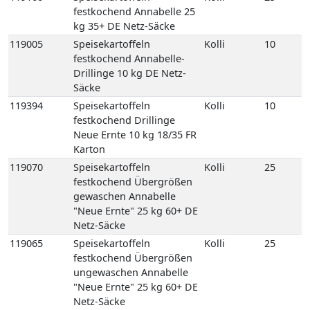
Säcke
119394
Speisekartoffeln
Kolli
10
festkochend Drillinge
Neue Ernte 10 kg 18/35 FR
Karton
119070
Speisekartoffeln
Kolli
25
festkochend Übergrößen
gewaschen Annabelle
"Neue Ernte" 25 kg 60+ DE
Netz-Säcke
119065
Speisekartoffeln
Kolli
25
festkochend Übergrößen
ungewaschen Annabelle
"Neue Ernte" 25 kg 60+ DE
Netz-Säcke
119250
Speisekartoffeln
Kolli
8
mehligkochend 2,5 kg
gepackt 8 Carryfresh 35+
DE GP H-grün
118770
Speisekartoffeln
Kolli
12