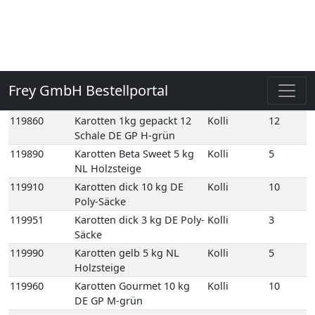
119780
Karotten 12,5 kg DE GP M-
Kolli
12
grün
119860
Karotten 1kg gepackt 12
Kolli
12
Schale DE GP H-grün
119890
Karotten Beta Sweet 5 kg
Kolli
5
NL Holzsteige
119910
Karotten dick 10 kg DE
Kolli
10
Poly-Säcke
119951
Karotten dick 3 kg DE Poly-
Kolli
3
Säcke
119990
Karotten gelb 5 kg NL
Kolli
5
Holzsteige
119960
Karotten Gourmet 10 kg
Kolli
10
DE GP M-grün
120000
Karotten Mix 5 kg NL
Kolli
5
Karton
133130
Knollensellerie 10 kg NL
Kolli
10
Netz-Säcke
123560
Kurkumawurzel,
Kolli
8
frisch 250 gr 8