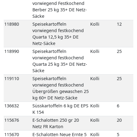
Netz-Säcke
118990
Speisekartoffeln
Kolli
25
vorwiegend festkochend
Quarta 25 kg 35+ DE Netz-
Säcke
119110
Speisekartoffeln
Kolli
25
vorwiegend festkochend
Übergrößen gewaschen 25
kg 60+ DE Netz-Säcke
136632
Süsskartoffeln 6 kg DE EPS
Kolli
6
K 154
115676
E-Schalotten 250 gr 20
Kolli
20
Netz FR Karton
115670
E-Schalotten Neue Ernte 5
Kolli
5
kg FR Netz-Säcke
135290
Gemüsezwiebeln (Spring)
Kolli
25
neue-Ernte 25 kg 2er ES
Netz-Säcke
135287
Gemüsezwiebeln (Spring)
Kolli
5