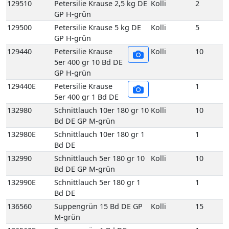
GP H-grün
129440E
Petersilie Krause
1
5er 400 gr 1 Bd DE
132980
Schnittlauch 10er 180 gr 10
Kolli
10
Bd DE GP M-grün
132980E
Schnittlauch 10er 180 gr 1
1
Bd DE
132990
Schnittlauch 5er 180 gr 10
Kolli
10
Bd DE GP M-grün
132990E
Schnittlauch 5er 180 gr 1
1
Bd DE
136560
Suppengrün 15 Bd DE GP
Kolli
15
M-grün
136560E
Suppengrün 1 Bd DE
1
136960
Topf Koriander aus
Kolli
1
biologischem Anbau 1
Topf DE
137030
Topf Liebstöckel aus
Kolli
1
biologischem Anbau 1