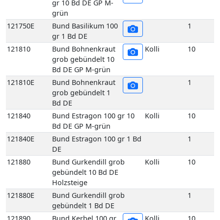
Bd DE GP M-grün
121810E
Bund Bohnenkraut
1
grob gebündelt 1
Bd DE
121840
Bund Estragon 100 gr 10
Kolli
10
Bd DE GP M-grün
121840E
Bund Estragon 100 gr 1 Bd
1
DE
121880
Bund Gurkendill grob
Kolli
10
gebündelt 10 Bd DE
Holzsteige
121880E
Bund Gurkendill grob
1
gebündelt 1 Bd DE
121890
Bund Kerbel 100 gr
Kolli
10
10 Bd DE GP M-
grün
121890E
Bund Kerbel 100 gr
1
1 Bd DE
121930
Bund Koriander 100
Kolli
10