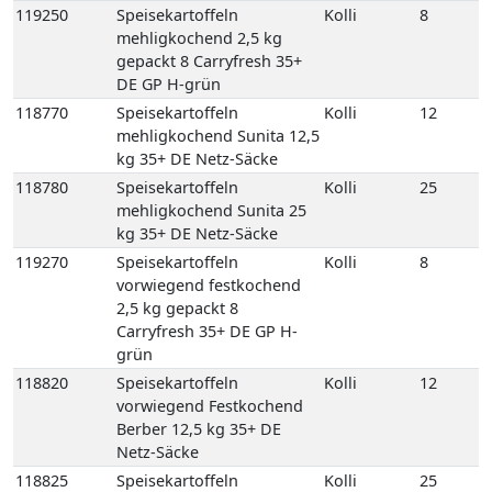
mehligkochend Sunita 12,5
kg 35+ DE Netz-Säcke
118780
Speisekartoffeln
Kolli
25
mehligkochend Sunita 25
kg 35+ DE Netz-Säcke
119270
Speisekartoffeln
Kolli
8
vorwiegend festkochend
2,5 kg gepackt 8
Carryfresh 35+ DE GP H-
grün
118820
Speisekartoffeln
Kolli
12
vorwiegend Festkochend
Berber 12,5 kg 35+ DE
Netz-Säcke
118825
Speisekartoffeln
Kolli
25
vorwiegend Festkochend
Berber 25 kg 35+ DE Netz-
Säcke
118980
Speisekartoffeln
Kolli
12
vorwiegend festkochend
Quarta 12,5 kg 35+ DE