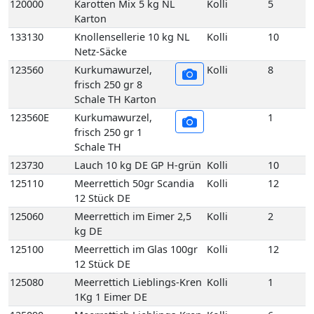
Schale TH Karton
123560E
Kurkumawurzel,
1
frisch 250 gr 1
Schale TH
123730
Lauch 10 kg DE GP H-grün
Kolli
10
125110
Meerrettich 50gr Scandia
Kolli
12
12 Stück DE
125060
Meerrettich im Eimer 2,5
Kolli
2
kg DE
125100
Meerrettich im Glas 100gr
Kolli
12
12 Stück DE
125080
Meerrettich Lieblings-Kren
Kolli
1
1Kg 1 Eimer DE
125090
Meerrettich Lieblings-Kren
Kolli
6
60 gr 6 Glas DE
125120
Meerrettich Stangen foliert
Kolli
2
1,5 kg HU
129180
Pastinakenwurzel Neue
Kolli
5
Ernte 5 kg DE GP T-grün