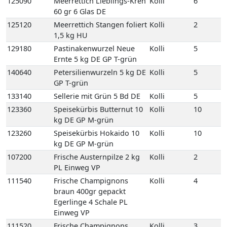
140640
Petersilienwurzeln 5 kg DE
Kolli
5
GP T-grün
133140
Sellerie mit Grün 5 Bd DE
Kolli
5
123360
Speisekürbis Butternut 10
Kolli
10
kg DE GP M-grün
123260
Speisekürbis Hokaido 10
Kolli
10
kg DE GP M-grün
107200
Frische Austernpilze 2 kg
Kolli
2
PL Einweg VP
111540
Frische Champignons
Kolli
4
braun 400gr gepackt
Egerlinge 4 Schale PL
Einweg VP
111520
Frische Champignons
Kolli
3
braun Egerlinge 3 kg DE
Einweg VP
111560
Frische Champignons
Kolli
3
braun Egerlinge 3 kg PL
Einweg VP