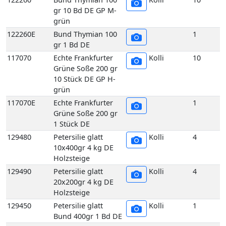
Grüne Soße 200 gr
10 Stück DE GP H-
grün
117070E
Echte Frankfurter
1
Grüne Soße 200 gr
1 Stück DE
129480
Petersilie glatt
Kolli
4
10x400gr 4 kg DE
Holzsteige
129490
Petersilie glatt
Kolli
4
20x200gr 4 kg DE
Holzsteige
129450
Petersilie glatt
Kolli
1
Bund 400gr 1 Bd DE
129510
Petersilie Krause 2,5 kg DE
Kolli
2
GP H-grün
129500
Petersilie Krause 5 kg DE
Kolli
5
GP H-grün
129440
Petersilie Krause
Kolli
10
5er 400 gr 10 Bd DE