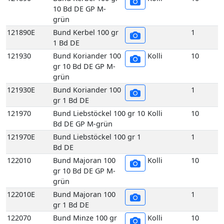
gr 10 Bd DE GP M-
grün
121930E
Bund Koriander 100
1
gr 1 Bd DE
121970
Bund Liebstöckel 100 gr 10
Kolli
10
Bd DE GP M-grün
121970E
Bund Liebstöckel 100 gr 1
1
Bd DE
122010
Bund Majoran 100
Kolli
10
gr 10 Bd DE GP M-
grün
122010E
Bund Majoran 100
1
gr 1 Bd DE
122070
Bund Minze 100 gr
Kolli
10
10 Bd DE GP M-
grün
122070E
Bund Minze 100 gr
1
1 Bd DE
122090
Bund Oregano 100
Kolli
10