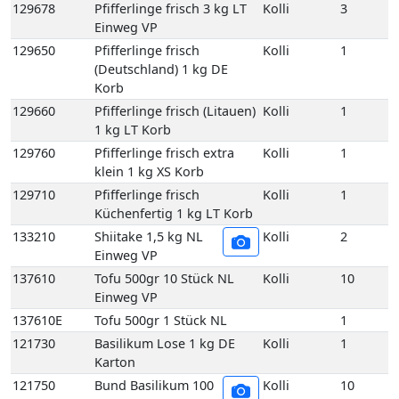
129660
Pfifferlinge frisch (Litauen)
Kolli
1
1 kg LT Korb
129760
Pfifferlinge frisch extra
Kolli
1
klein 1 kg XS Korb
129710
Pfifferlinge frisch
Kolli
1
Küchenfertig 1 kg LT Korb
133210
Shiitake 1,5 kg NL
Kolli
2
Einweg VP
137610
Tofu 500gr 10 Stück NL
Kolli
10
Einweg VP
137610E
Tofu 500gr 1 Stück NL
1
121730
Basilikum Lose 1 kg DE
Kolli
1
Karton
121750
Bund Basilikum 100
Kolli
10
gr 10 Bd DE GP M-
grün
121750E
Bund Basilikum 100
1
gr 1 Bd DE
121810
Bund Bohnenkraut
Kolli
10
grob gebündelt 10