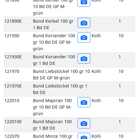
gr 10 Bd DE GP M-
grün
121930E
Bund Koriander 100
1
gr 1 Bd DE
121970
Bund Liebstöckel 100 gr 10
Kolli
10
Bd DE GP M-grün
121970E
Bund Liebstöckel 100 gr 1
1
Bd DE
122010
Bund Majoran 100
Kolli
10
gr 10 Bd DE GP M-
grün
122010E
Bund Majoran 100
1
gr 1 Bd DE
122070
Bund Minze 100 gr
Kolli
10
10 Bd DE GP M-
grün
122070E
Bund Minze 100 gr
1
1 Bd DE
122090
Bund Oregano 100
Kolli
10