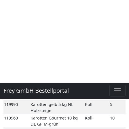
119780
Karotten 12,5 kg DE GP M-
Kolli
12
grün
119860
Karotten 1kg gepackt 12
Kolli
12
Schale DE GP H-grün
119890
Karotten Beta Sweet 5 kg
Kolli
5
NL Holzsteige
119910
Karotten dick 10 kg DE
Kolli
10
Poly-Säcke
119951
Karotten dick 3 kg DE Poly-
Kolli
3
Säcke
119990
Karotten gelb 5 kg NL
Kolli
5
Holzsteige
119960
Karotten Gourmet 10 kg
Kolli
10
DE GP M-grün
120000
Karotten Mix 5 kg NL
Kolli
5
Karton
133130
Knollensellerie 10 kg NL
Kolli
10
Netz-Säcke
123560
Kurkumawurzel,
Kolli
8
frisch 250 gr 8