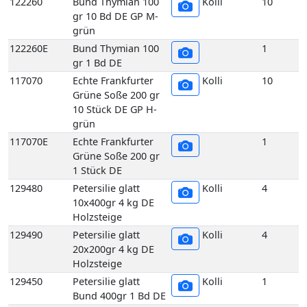
Grüne Soße 200 gr
10 Stück DE GP H-
grün
117070E
Echte Frankfurter
1
Grüne Soße 200 gr
1 Stück DE
129480
Petersilie glatt
Kolli
4
10x400gr 4 kg DE
Holzsteige
129490
Petersilie glatt
Kolli
4
20x200gr 4 kg DE
Holzsteige
129450
Petersilie glatt
Kolli
1
Bund 400gr 1 Bd DE
129510
Petersilie Krause 2,5 kg DE
Kolli
2
GP H-grün
129500
Petersilie Krause 5 kg DE
Kolli
5
GP H-grün
129440
Petersilie Krause
Kolli
10
5er 400 gr 10 Bd DE