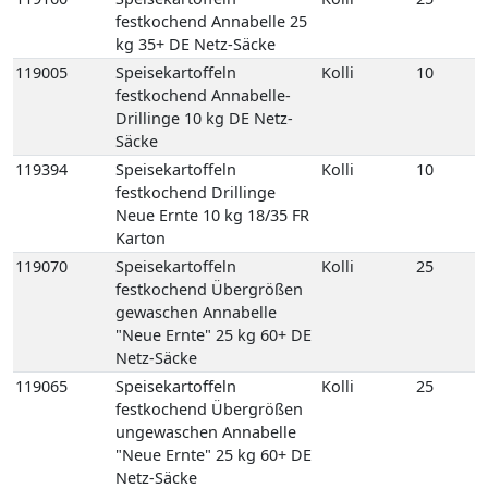
Säcke
119394
Speisekartoffeln
Kolli
10
festkochend Drillinge
Neue Ernte 10 kg 18/35 FR
Karton
119070
Speisekartoffeln
Kolli
25
festkochend Übergrößen
gewaschen Annabelle
"Neue Ernte" 25 kg 60+ DE
Netz-Säcke
119065
Speisekartoffeln
Kolli
25
festkochend Übergrößen
ungewaschen Annabelle
"Neue Ernte" 25 kg 60+ DE
Netz-Säcke
119250
Speisekartoffeln
Kolli
8
mehligkochend 2,5 kg
gepackt 8 Carryfresh 35+
DE GP H-grün
118770
Speisekartoffeln
Kolli
12