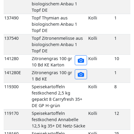
137540
Topf Zitronenmelisse aus
Kolli
1
biologischem Anbau 1
Topf DE
141280
Zitronengras 100 gr
Kolli
10
10 Bd KE Karton
141280E
Zitronengras 100 gr
1
1 Bd KE
119300
Speisekartoffeln
Kolli
8
festkochend 2,5 kg
gepackt 8 Carryfresh 35+
DE GP H-grün
119170
Speisekartoffeln
Kolli
12
festkochend Annabelle
12,5 kg 35+ DE Netz-Säcke
119160
Speisekartoffeln
Kolli
25
festkochend Annabelle 25
kg 35+ DE Netz-Säcke
119005
Speisekartoffeln
Kolli
10
festkochend Annabelle-
Drillinge 10 kg DE Netz-