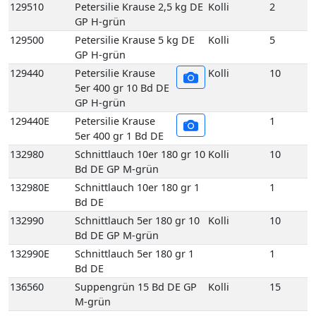
GP H-grün
129440E
Petersilie Krause
1
5er 400 gr 1 Bd DE
132980
Schnittlauch 10er 180 gr 10
Kolli
10
Bd DE GP M-grün
132980E
Schnittlauch 10er 180 gr 1
1
Bd DE
132990
Schnittlauch 5er 180 gr 10
Kolli
10
Bd DE GP M-grün
132990E
Schnittlauch 5er 180 gr 1
1
Bd DE
136560
Suppengrün 15 Bd DE GP
Kolli
15
M-grün
136560E
Suppengrün 1 Bd DE
1
136960
Topf Koriander aus
Kolli
1
biologischem Anbau 1
Topf DE
137030
Topf Liebstöckel aus
Kolli
1
biologischem Anbau 1