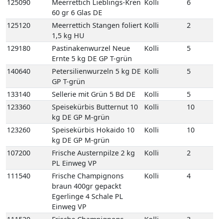
140640
Petersilienwurzeln 5 kg DE
Kolli
5
GP T-grün
133140
Sellerie mit Grün 5 Bd DE
Kolli
5
123360
Speisekürbis Butternut 10
Kolli
10
kg DE GP M-grün
123260
Speisekürbis Hokaido 10
Kolli
10
kg DE GP M-grün
107200
Frische Austernpilze 2 kg
Kolli
2
PL Einweg VP
111540
Frische Champignons
Kolli
4
braun 400gr gepackt
Egerlinge 4 Schale PL
Einweg VP
111520
Frische Champignons
Kolli
3
braun Egerlinge 3 kg DE
Einweg VP
111560
Frische Champignons
Kolli
3
braun Egerlinge 3 kg PL
Einweg VP