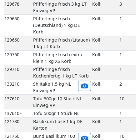
129660
Pfifferlinge frisch (Litauen)
Kolli
1
1 kg LT Korb
129760
Pfifferlinge frisch extra
Kolli
1
klein 1 kg XS Korb
129710
Pfifferlinge frisch
Kolli
1
Küchenfertig 1 kg LT Korb
133210
Shiitake 1,5 kg NL
Kolli
2
Einweg VP
137610
Tofu 500gr 10 Stück NL
Kolli
10
Einweg VP
137610E
Tofu 500gr 1 Stück NL
1
121730
Basilikum Lose 1 kg DE
Kolli
1
Karton
121750
Bund Basilikum 100
Kolli
10
gr 10 Bd DE GP M-
grün
121750E
Bund Basilikum 100
1
gr 1 Bd DE
121810
Bund Bohnenkraut
Kolli
10
grob gebündelt 10