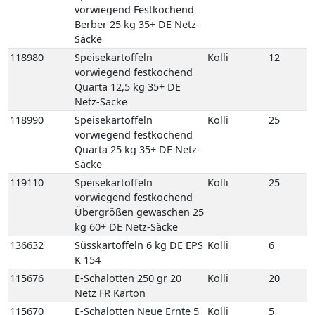
Netz-Säcke
118990
Speisekartoffeln
Kolli
25
vorwiegend festkochend
Quarta 25 kg 35+ DE Netz-
Säcke
119110
Speisekartoffeln
Kolli
25
vorwiegend festkochend
Übergrößen gewaschen 25
kg 60+ DE Netz-Säcke
136632
Süsskartoffeln 6 kg DE EPS
Kolli
6
K 154
115676
E-Schalotten 250 gr 20
Kolli
20
Netz FR Karton
115670
E-Schalotten Neue Ernte 5
Kolli
5
kg FR Netz-Säcke
135290
Gemüsezwiebeln (Spring)
Kolli
25
neue-Ernte 25 kg 2er ES
Netz-Säcke
135287
Gemüsezwiebeln (Spring)
Kolli
5