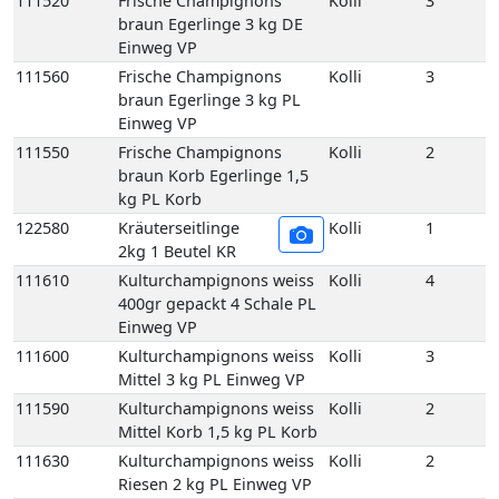
111550
Frische Champignons
Kolli
2
braun Korb Egerlinge 1,5
kg PL Korb
122580
Kräuterseitlinge
Kolli
1
2kg 1 Beutel KR
111610
Kulturchampignons weiss
Kolli
4
400gr gepackt 4 Schale PL
Einweg VP
111600
Kulturchampignons weiss
Kolli
3
Mittel 3 kg PL Einweg VP
111590
Kulturchampignons weiss
Kolli
2
Mittel Korb 1,5 kg PL Korb
111630
Kulturchampignons weiss
Kolli
2
Riesen 2 kg PL Einweg VP
129678
Pfifferlinge frisch 3 kg LT
Kolli
3
Einweg VP
129650
Pfifferlinge frisch
Kolli
1
(Deutschland) 1 kg DE
Korb