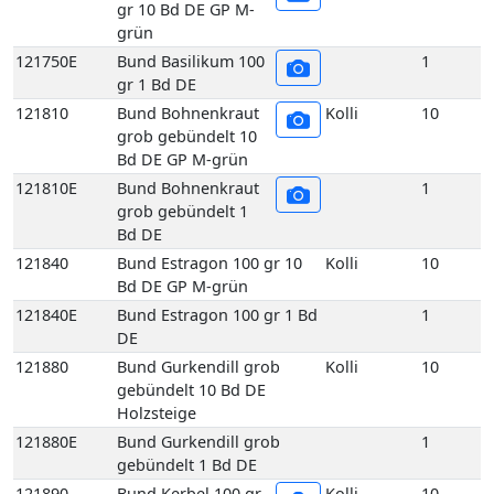
Bd DE GP M-grün
121810E
Bund Bohnenkraut
1
grob gebündelt 1
Bd DE
121840
Bund Estragon 100 gr 10
Kolli
10
Bd DE GP M-grün
121840E
Bund Estragon 100 gr 1 Bd
1
DE
121880
Bund Gurkendill grob
Kolli
10
gebündelt 10 Bd DE
Holzsteige
121880E
Bund Gurkendill grob
1
gebündelt 1 Bd DE
121890
Bund Kerbel 100 gr
Kolli
10
10 Bd DE GP M-
grün
121890E
Bund Kerbel 100 gr
1
1 Bd DE
121930
Bund Koriander 100
Kolli
10