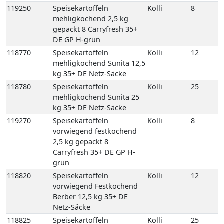
mehligkochend Sunita 12,5
kg 35+ DE Netz-Säcke
118780
Speisekartoffeln
Kolli
25
mehligkochend Sunita 25
kg 35+ DE Netz-Säcke
119270
Speisekartoffeln
Kolli
8
vorwiegend festkochend
2,5 kg gepackt 8
Carryfresh 35+ DE GP H-
grün
118820
Speisekartoffeln
Kolli
12
vorwiegend Festkochend
Berber 12,5 kg 35+ DE
Netz-Säcke
118825
Speisekartoffeln
Kolli
25
vorwiegend Festkochend
Berber 25 kg 35+ DE Netz-
Säcke
118980
Speisekartoffeln
Kolli
12
vorwiegend festkochend
Quarta 12,5 kg 35+ DE