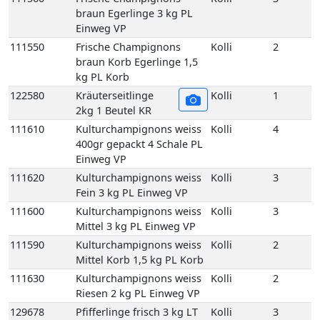
111610
Kulturchampignons weiss
Kolli
4
400gr gepackt 4 Schale PL
Einweg VP
111620
Kulturchampignons weiss
Kolli
3
Fein 3 kg PL Einweg VP
111600
Kulturchampignons weiss
Kolli
3
Mittel 3 kg PL Einweg VP
111590
Kulturchampignons weiss
Kolli
2
Mittel Korb 1,5 kg PL Korb
111630
Kulturchampignons weiss
Kolli
2
Riesen 2 kg PL Einweg VP
129678
Pfifferlinge frisch 3 kg LT
Kolli
3
Einweg VP
129650
Pfifferlinge frisch
Kolli
1
(Deutschland) 1 kg DE
Korb
129660
Pfifferlinge frisch (Litauen)
Kolli
1
1 kg LT Korb
129760
Pfifferlinge frisch extra
Kolli
1