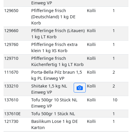
klein 1 kg XS Korb
129710
Pfifferlinge frisch
Kolli
1
Küchenfertig 1 kg LT Korb
111670
Porta-Bella Pilz braun 1,5
Kolli
2
kg PL Einweg VP
133210
Shiitake 1,5 kg NL
Kolli
2
Einweg VP
137610
Tofu 500gr 10 Stück NL
Kolli
10
Einweg VP
137610E
Tofu 500gr 1 Stück NL
1
121730
Basilikum Lose 1 kg DE
Kolli
1
Karton
121750
Bund Basilikum 100
Kolli
10
gr 10 Bd DE GP M-
grün
121750E
Bund Basilikum 100
1
gr 1 Bd DE
121810
Bund Bohnenkraut
Kolli
10
grob gebündelt 10