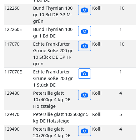
Grüne Soße 200 gr
10 Stück DE GP H-
grün
117070E
Echte Frankfurter
1
Grüne Soße 200 gr
1 Stück DE
129480
Petersilie glatt
Kolli
4
10x400gr 4 kg DE
Holzsteige
129470
Petersilie glatt 10x500gr 5
Kolli
5
kg DE Holzsteige
129490
Petersilie glatt
Kolli
4
20x200gr 4 kg DE
Holzsteige
129450
Petersilie glatt
Kolli
1
Bund 400gr 1 Bd DE
129510
Petersilie Krause 2,5 kg DE
Kolli
2
GP H-grün
129500
Petersilie Krause 5 kg DE
Kolli
5
GP H-grün