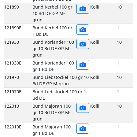
grün
121930E
Bund Koriander 100
1
gr 1 Bd DE
121970
Bund Liebstöckel 100 gr 10
Kolli
10
Bd DE GP M-grün
121970E
Bund Liebstöckel 100 gr 1
1
Bd DE
122010
Bund Majoran 100
Kolli
10
gr 10 Bd DE GP M-
grün
122010E
Bund Majoran 100
1
gr 1 Bd DE
122070
Bund Minze 100 gr
Kolli
10
10 Bd DE GP M-
grün
122070E
Bund Minze 100 gr
1
1 Bd DE
122090
Bund Oregano 100
Kolli
10
gr 10 Bd DE GP M-