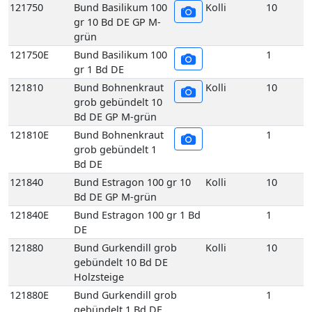
Bd DE GP M-grün
121810E
Bund Bohnenkraut
1
grob gebündelt 1
Bd DE
121840
Bund Estragon 100 gr 10
Kolli
10
Bd DE GP M-grün
121840E
Bund Estragon 100 gr 1 Bd
1
DE
121880
Bund Gurkendill grob
Kolli
10
gebündelt 10 Bd DE
Holzsteige
121880E
Bund Gurkendill grob
1
gebündelt 1 Bd DE
121890
Bund Kerbel 100 gr
Kolli
10
10 Bd DE GP M-
grün
121890E
Bund Kerbel 100 gr
1
1 Bd DE
121930
Bund Koriander 100
Kolli
10
gr 10 Bd DE GP M-