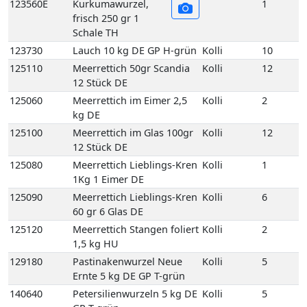
kg DE
125100
Meerrettich im Glas 100gr
Kolli
12
12 Stück DE
125080
Meerrettich Lieblings-Kren
Kolli
1
1Kg 1 Eimer DE
125090
Meerrettich Lieblings-Kren
Kolli
6
60 gr 6 Glas DE
125120
Meerrettich Stangen foliert
Kolli
2
1,5 kg HU
129180
Pastinakenwurzel Neue
Kolli
5
Ernte 5 kg DE GP T-grün
140640
Petersilienwurzeln 5 kg DE
Kolli
5
GP T-grün
133140
Sellerie mit Grün 5 Bd DE
Kolli
5
123360
Speisekürbis Butternut 10
Kolli
10
kg DE GP M-grün
123260
Speisekürbis Hokaido 10
Kolli
10
kg DE GP M-grün
135095
Spinat-Blatt 4 kg DE EPS
Kolli
4