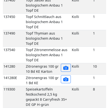
Topf DE
137540
Topf Zitronenmelisse aus
Kolli
1
biologischem Anbau 1
Topf DE
141280
Zitronengras 100 gr
Kolli
10
10 Bd KE Karton
141280E
Zitronengras 100 gr
1
1 Bd KE
119300
Speisekartoffeln
Kolli
8
festkochend 2,5 kg
gepackt 8 Carryfresh 35+
DE GP H-grün
119170
Speisekartoffeln
Kolli
12
festkochend Annabelle
12,5 kg 35+ DE Netz-Säcke
119160
Speisekartoffeln
Kolli
25
festkochend Annabelle 25
kg 35+ DE Netz-Säcke
119005
Speisekartoffeln
Kolli
10