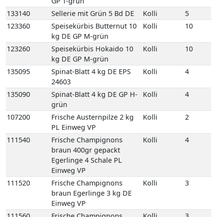
24603
135090
Spinat-Blatt 4 kg DE GP H-
Kolli
4
grün
107200
Frische Austernpilze 2 kg
Kolli
2
PL Einweg VP
111540
Frische Champignons
Kolli
4
braun 400gr gepackt
Egerlinge 4 Schale PL
Einweg VP
111520
Frische Champignons
Kolli
3
braun Egerlinge 3 kg DE
Einweg VP
111560
Frische Champignons
Kolli
3
braun Egerlinge 3 kg PL
Einweg VP
111550
Frische Champignons
Kolli
2
braun Korb Egerlinge 1,5
kg PL Korb
122580
Kräuterseitlinge
Kolli
1
2kg 1 Beutel KR