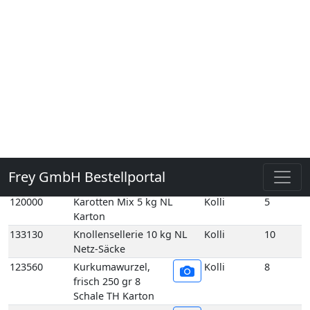
Säcke
119990
Karotten gelb 5 kg NL
Kolli
5
Holzsteige
119960
Karotten Gourmet 10 kg
Kolli
10
DE GP M-grün
120000
Karotten Mix 5 kg NL
Kolli
5
Karton
133130
Knollensellerie 10 kg NL
Kolli
10
Netz-Säcke
123560
Kurkumawurzel,
Kolli
8
frisch 250 gr 8
Schale TH Karton
123560E
Kurkumawurzel,
1
frisch 250 gr 1
Schale TH
123730
Lauch 10 kg DE GP H-grün
Kolli
10
125110
Meerrettich 50gr Scandia
Kolli
12
12 Stück DE
125060
Meerrettich im Eimer 2,5
Kolli
2