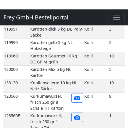
Säcke
119990
Karotten gelb 5 kg NL
Kolli
5
Holzsteige
119960
Karotten Gourmet 10 kg
Kolli
10
DE GP M-grün
120000
Karotten Mix 5 kg NL
Kolli
5
Karton
133130
Knollensellerie 10 kg NL
Kolli
10
Netz-Säcke
123560
Kurkumawurzel,
Kolli
8
frisch 250 gr 8
Schale TH Karton
123560E
Kurkumawurzel,
1
frisch 250 gr 1
Schale TH
123730
Lauch 10 kg DE GP H-grün
Kolli
10
125110
Meerrettich 50gr Scandia
Kolli
12
12 Stück DE
125060
Meerrettich im Eimer 2,5
Kolli
2