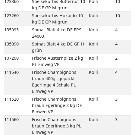
24603
135090
Spinat-Blatt 4 kg DE GP H-
Kolli
4
grün
107200
Frische Austernpilze 2 kg
Kolli
2
PL Einweg VP
111540
Frische Champignons
Kolli
4
braun 400gr gepackt
Egerlinge 4 Schale PL
Einweg VP
111520
Frische Champignons
Kolli
3
braun Egerlinge 3 kg DE
Einweg VP
111560
Frische Champignons
Kolli
3
braun Egerlinge 3 kg PL
Einweg VP
111550
Frische Champignons
Kolli
2
braun Korb Egerlinge 1,5
kg PL Korb
122580
Kräuterseitlinge
Kolli
1
2kg 1 Beutel KR