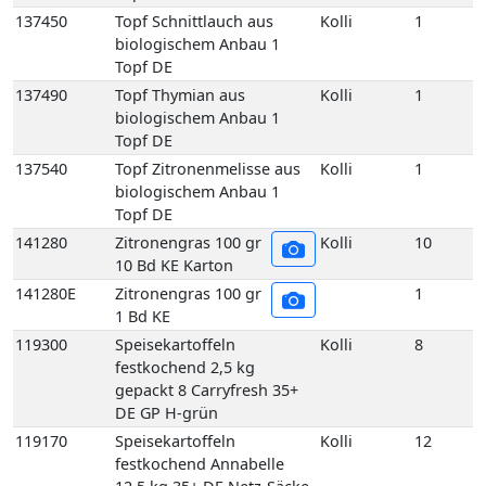
Topf DE
137540
Topf Zitronenmelisse aus
Kolli
1
biologischem Anbau 1
Topf DE
141280
Zitronengras 100 gr
Kolli
10
10 Bd KE Karton
141280E
Zitronengras 100 gr
1
1 Bd KE
119300
Speisekartoffeln
Kolli
8
festkochend 2,5 kg
gepackt 8 Carryfresh 35+
DE GP H-grün
119170
Speisekartoffeln
Kolli
12
festkochend Annabelle
12,5 kg 35+ DE Netz-Säcke
119160
Speisekartoffeln
Kolli
25
festkochend Annabelle 25
kg 35+ DE Netz-Säcke
119005
Speisekartoffeln
Kolli
10