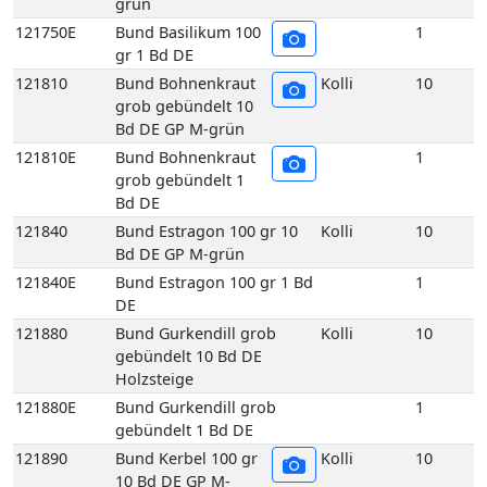
Bd DE GP M-grün
121810E
Bund Bohnenkraut
1
grob gebündelt 1
Bd DE
121840
Bund Estragon 100 gr 10
Kolli
10
Bd DE GP M-grün
121840E
Bund Estragon 100 gr 1 Bd
1
DE
121880
Bund Gurkendill grob
Kolli
10
gebündelt 10 Bd DE
Holzsteige
121880E
Bund Gurkendill grob
1
gebündelt 1 Bd DE
121890
Bund Kerbel 100 gr
Kolli
10
10 Bd DE GP M-
grün
121890E
Bund Kerbel 100 gr
1
1 Bd DE
121930
Bund Koriander 100
Kolli
10
gr 10 Bd DE GP M-