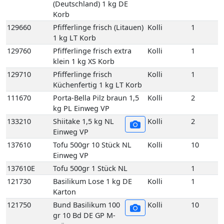
klein 1 kg XS Korb
129710
Pfifferlinge frisch
Kolli
1
Küchenfertig 1 kg LT Korb
111670
Porta-Bella Pilz braun 1,5
Kolli
2
kg PL Einweg VP
133210
Shiitake 1,5 kg NL
Kolli
2
Einweg VP
137610
Tofu 500gr 10 Stück NL
Kolli
10
Einweg VP
137610E
Tofu 500gr 1 Stück NL
1
121730
Basilikum Lose 1 kg DE
Kolli
1
Karton
121750
Bund Basilikum 100
Kolli
10
gr 10 Bd DE GP M-
grün
121750E
Bund Basilikum 100
1
gr 1 Bd DE
121810
Bund Bohnenkraut
Kolli
10
grob gebündelt 10