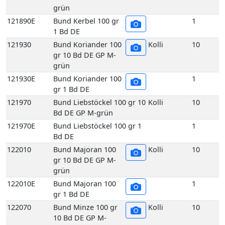
grün
121930E
Bund Koriander 100
1
gr 1 Bd DE
121970
Bund Liebstöckel 100 gr 10
Kolli
10
Bd DE GP M-grün
121970E
Bund Liebstöckel 100 gr 1
1
Bd DE
122010
Bund Majoran 100
Kolli
10
gr 10 Bd DE GP M-
grün
122010E
Bund Majoran 100
1
gr 1 Bd DE
122070
Bund Minze 100 gr
Kolli
10
10 Bd DE GP M-
grün
122070E
Bund Minze 100 gr
1
1 Bd DE
122090
Bund Oregano 100
Kolli
10
gr 10 Bd DE GP M-