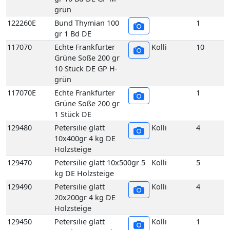
Grüne Soße 200 gr
10 Stück DE GP H-
grün
117070E
Echte Frankfurter
1
Grüne Soße 200 gr
1 Stück DE
129480
Petersilie glatt
Kolli
4
10x400gr 4 kg DE
Holzsteige
129470
Petersilie glatt 10x500gr 5
Kolli
5
kg DE Holzsteige
129490
Petersilie glatt
Kolli
4
20x200gr 4 kg DE
Holzsteige
129450
Petersilie glatt
Kolli
1
Bund 400gr 1 Bd DE
129510
Petersilie Krause 2,5 kg DE
Kolli
2
GP H-grün
129500
Petersilie Krause 5 kg DE
Kolli
5
GP H-grün