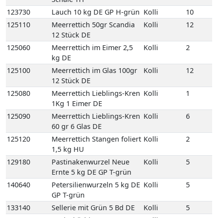
kg DE
125100
Meerrettich im Glas 100gr
Kolli
12
12 Stück DE
125080
Meerrettich Lieblings-Kren
Kolli
1
1Kg 1 Eimer DE
125090
Meerrettich Lieblings-Kren
Kolli
6
60 gr 6 Glas DE
125120
Meerrettich Stangen foliert
Kolli
2
1,5 kg HU
129180
Pastinakenwurzel Neue
Kolli
5
Ernte 5 kg DE GP T-grün
140640
Petersilienwurzeln 5 kg DE
Kolli
5
GP T-grün
133140
Sellerie mit Grün 5 Bd DE
Kolli
5
123360
Speisekürbis Butternut 10
Kolli
10
kg DE GP M-grün
123260
Speisekürbis Hokaido 10
Kolli
10
kg DE GP M-grün
135095
Spinat-Blatt 4 kg DE EPS
Kolli
4