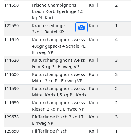
111610
Kulturchampignons weiss
Kolli
4
400gr gepackt 4 Schale PL
Einweg VP
111620
Kulturchampignons weiss
Kolli
3
Fein 3 kg PL Einweg VP
111600
Kulturchampignons weiss
Kolli
3
Mittel 3 kg PL Einweg VP
111590
Kulturchampignons weiss
Kolli
2
Mittel Korb 1,5 kg PL Korb
111630
Kulturchampignons weiss
Kolli
2
Riesen 2 kg PL Einweg VP
129678
Pfifferlinge frisch 3 kg LT
Kolli
3
Einweg VP
129650
Pfifferlinge frisch
Kolli
1
(Deutschland) 1 kg DE
Korb
129660
Pfifferlinge frisch (Litauen)
Kolli
1
1 kg LT Korb
129760
Pfifferlinge frisch extra
Kolli
1