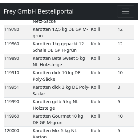
Säcke
119990
Karotten gelb 5 kg NL
Kolli
5
Holzsteige
119960
Karotten Gourmet 10 kg
Kolli
10
DE GP M-grün
120000
Karotten Mix 5 kg NL
Kolli
5
Karton
133130
Knollensellerie 10 kg NL
Kolli
10
Netz-Säcke
123560
Kurkumawurzel,
Kolli
8
frisch 250 gr 8
Schale TH Karton
123560E
Kurkumawurzel,
1
frisch 250 gr 1
Schale TH
123730
Lauch 10 kg DE GP H-grün
Kolli
10
125110
Meerrettich 50gr Scandia
Kolli
12
12 Stück DE
125060
Meerrettich im Eimer 2,5
Kolli
2