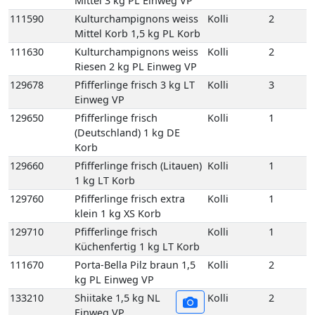
klein 1 kg XS Korb
129710
Pfifferlinge frisch
Kolli
1
Küchenfertig 1 kg LT Korb
111670
Porta-Bella Pilz braun 1,5
Kolli
2
kg PL Einweg VP
133210
Shiitake 1,5 kg NL
Kolli
2
Einweg VP
137610
Tofu 500gr 10 Stück NL
Kolli
10
Einweg VP
137610E
Tofu 500gr 1 Stück NL
1
121730
Basilikum Lose 1 kg DE
Kolli
1
Karton
121750
Bund Basilikum 100
Kolli
10
gr 10 Bd DE GP M-
grün
121750E
Bund Basilikum 100
1
gr 1 Bd DE
121810
Bund Bohnenkraut
Kolli
10
grob gebündelt 10