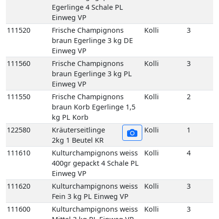
111610
Kulturchampignons weiss
Kolli
4
400gr gepackt 4 Schale PL
Einweg VP
111620
Kulturchampignons weiss
Kolli
3
Fein 3 kg PL Einweg VP
111600
Kulturchampignons weiss
Kolli
3
Mittel 3 kg PL Einweg VP
111590
Kulturchampignons weiss
Kolli
2
Mittel Korb 1,5 kg PL Korb
111630
Kulturchampignons weiss
Kolli
2
Riesen 2 kg PL Einweg VP
129678
Pfifferlinge frisch 3 kg LT
Kolli
3
Einweg VP
129650
Pfifferlinge frisch
Kolli
1
(Deutschland) 1 kg DE
Korb
129660
Pfifferlinge frisch (Litauen)
Kolli
1
1 kg LT Korb
129760
Pfifferlinge frisch extra
Kolli
1