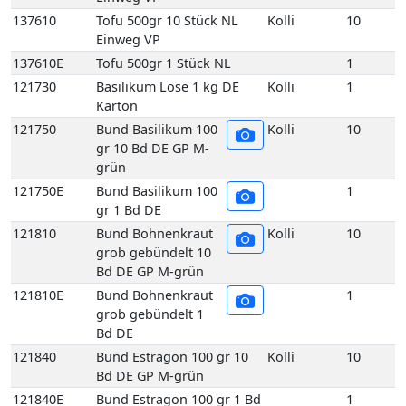
Bd DE GP M-grün
121810E
Bund Bohnenkraut
1
grob gebündelt 1
Bd DE
121840
Bund Estragon 100 gr 10
Kolli
10
Bd DE GP M-grün
121840E
Bund Estragon 100 gr 1 Bd
1
DE
121880
Bund Gurkendill grob
Kolli
10
gebündelt 10 Bd DE
Holzsteige
121880E
Bund Gurkendill grob
1
gebündelt 1 Bd DE
121890
Bund Kerbel 100 gr
Kolli
10
10 Bd DE GP M-
grün
121890E
Bund Kerbel 100 gr
1
1 Bd DE
121930
Bund Koriander 100
Kolli
10
gr 10 Bd DE GP M-