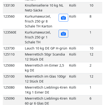
kg DE
125100
Meerrettich im Glas 100gr
Kolli
12
12 Stück DE
125080
Meerrettich Lieblings-Kren
Kolli
1
1Kg 1 Eimer DE
125090
Meerrettich Lieblings-Kren
Kolli
6
60 gr 6 Glas DE
125120
Meerrettich Stangen foliert
Kolli
2
1,5 kg HU
129180
Pastinakenwurzel Neue
Kolli
5
Ernte 5 kg DE GP T-grün
140640
Petersilienwurzeln 5 kg DE
Kolli
5
GP T-grün
133140
Sellerie mit Grün 5 Bd DE
Kolli
5
123360
Speisekürbis Butternut 10
Kolli
10
kg DE GP M-grün
123260
Speisekürbis Hokaido 10
Kolli
10
kg DE GP M-grün
135095
Spinat-Blatt 4 kg DE EPS
Kolli
4