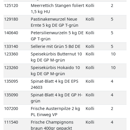
24603
135090
Spinat-Blatt 4 kg DE GP H-
Kolli
4
grün
107200
Frische Austernpilze 2 kg
Kolli
2
PL Einweg VP
111540
Frische Champignons
Kolli
4
braun 400gr gepackt
Egerlinge 4 Schale PL
Einweg VP
111520
Frische Champignons
Kolli
3
braun Egerlinge 3 kg DE
Einweg VP
111560
Frische Champignons
Kolli
3
braun Egerlinge 3 kg PL
Einweg VP
111550
Frische Champignons
Kolli
2
braun Korb Egerlinge 1,5
kg PL Korb
122580
Kräuterseitlinge
Kolli
1
2kg 1 Beutel KR