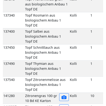
Topf DE
137540
Topf Zitronenmelisse aus
Kolli
1
biologischem Anbau 1
Topf DE
141280
Zitronengras 100 gr
Kolli
10
10 Bd KE Karton
141280E
Zitronengras 100 gr
1
1 Bd KE
119300
Speisekartoffeln
Kolli
8
festkochend 2,5 kg
gepackt 8 Carryfresh 35+
DE GP H-grün
119170
Speisekartoffeln
Kolli
12
festkochend Annabelle
12,5 kg 35+ DE Netz-Säcke
119160
Speisekartoffeln
Kolli
25
festkochend Annabelle 25
kg 35+ DE Netz-Säcke
119005
Speisekartoffeln
Kolli
10