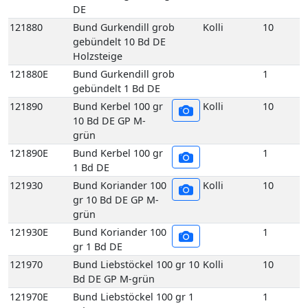
grün
121930E
Bund Koriander 100
1
gr 1 Bd DE
121970
Bund Liebstöckel 100 gr 10
Kolli
10
Bd DE GP M-grün
121970E
Bund Liebstöckel 100 gr 1
1
Bd DE
122010
Bund Majoran 100
Kolli
10
gr 10 Bd DE GP M-
grün
122010E
Bund Majoran 100
1
gr 1 Bd DE
122070
Bund Minze 100 gr
Kolli
10
10 Bd DE GP M-
grün
122070E
Bund Minze 100 gr
1
1 Bd DE
122090
Bund Oregano 100
Kolli
10
gr 10 Bd DE GP M-