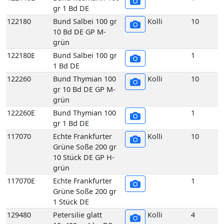
Grüne Soße 200 gr
10 Stück DE GP H-
grün
117070E
Echte Frankfurter
1
Grüne Soße 200 gr
1 Stück DE
129480
Petersilie glatt
Kolli
4
10x400gr 4 kg DE
Holzsteige
129470
Petersilie glatt 10x500gr 5
Kolli
5
kg DE Holzsteige
129490
Petersilie glatt
Kolli
4
20x200gr 4 kg DE
Holzsteige
129450
Petersilie glatt
Kolli
1
Bund 400gr 1 Bd DE
129510
Petersilie Krause 2,5 kg DE
Kolli
2
GP H-grün
129500
Petersilie Krause 5 kg DE
Kolli
5
GP H-grün