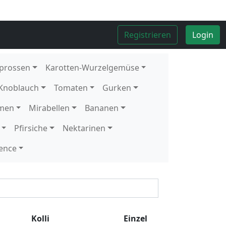
Kolli
8
Stück
Kolli
4
kg
Kolli
4
kg
Kolli
4
kg
Kolli
10
Stück
1
Stück
Kolli
5
kg
Kolli
12
Schale
1
Schale
Kolli
2
kg
Kolli
10
Stück