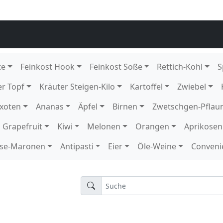
grün
 4 kg DE GP T-grün
arsegen 4 kg DE EPS K 154
arsegen 4 kg DE GP T-grün
tück DE GP M-grün
ck DE
136
12 Schale KE Karton
1 Schale KE
rton
 DE Karton