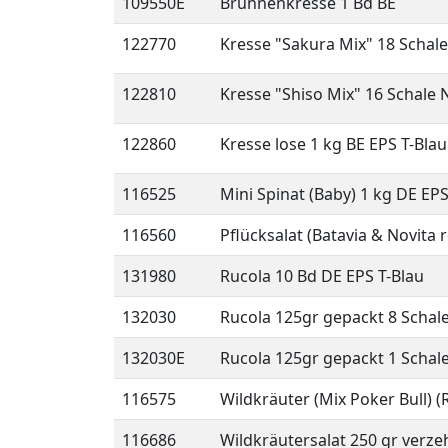
109550E
Brunnenkresse 1 Bd BE
122770
Kresse "Sakura Mix" 18 Schal
122810
Kresse "Shiso Mix" 16 Schale 
122860
Kresse lose 1 kg BE EPS T-Blau
116525
Mini Spinat (Baby) 1 kg DE EPS
116560
Pflücksalat (Batavia & Novita
131980
Rucola 10 Bd DE EPS T-Blau
132030
Rucola 125gr gepackt 8 Schal
132030E
Rucola 125gr gepackt 1 Schal
116575
Wildkräuter (Mix Poker Bull) (
116686
Wildkräutersalat 250 gr verzeh