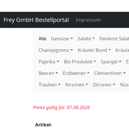
131510
Romanesco 8 Stück DE GP H-
135910
Stangenbohnen Freiland Hilda
135890
Stangenbohnen Freiland Neck
135920
Stangenbohnen Freiland Neck
136020
Staudensellerie getütet 10 S
136020E
Staudensellerie getütet 1 Stü
109900
Wachsbohnen 5 kg DE EPS K 
140760
Zuckererbsen 250 gr gepackt 
140760E
Zuckererbsen 250 gr gepackt 
140750
Zuckererbsen lose 2 kg KE Ka
114400
Eissalat foliert Behr 10 Stück