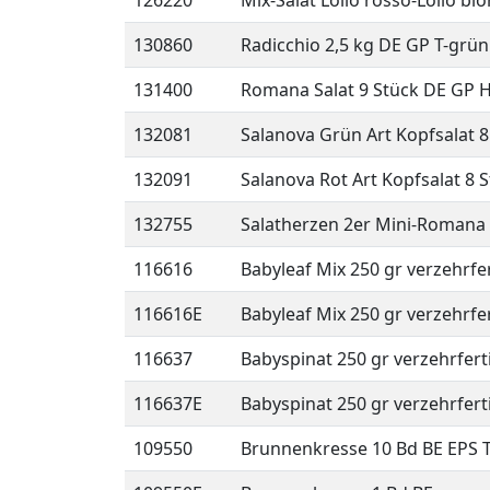
126220
Mix-Salat Lollo rosso-Lollo bi
130860
Radicchio 2,5 kg DE GP T-grün
131400
Romana Salat 9 Stück DE GP 
132081
Salanova Grün Art Kopfsalat 8
132091
Salanova Rot Art Kopfsalat 8 
132755
Salatherzen 2er Mini-Romana 
116616
Babyleaf Mix 250 gr verzehrfer
116616E
Babyleaf Mix 250 gr verzehrfer
116637
Babyspinat 250 gr verzehrferti
116637E
Babyspinat 250 gr verzehrferti
109550
Brunnenkresse 10 Bd BE EPS T