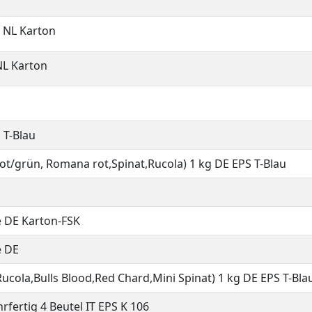
e NL Karton
NL Karton
 T-Blau
 rot/grün, Romana rot,Spinat,Rucola) 1 kg DE EPS T-Blau
e DE Karton-FSK
e DE
Rucola,Bulls Blood,Red Chard,Mini Spinat) 1 kg DE EPS T-Bla
rfertig 4 Beutel IT EPS K 106