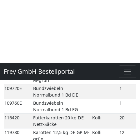
Normalbund 1 Bd DE
109760E
Bundzwiebeln
1
Normalbund 1 Bd EG
116420
Futterkarotten 20 kg DE
Kolli
20
Netz-Säcke
119780
Karotten 12,5 kg DE GP M-
Kolli
12
grün
119860
Karotten 1kg gepackt 12
Kolli
12
Schale DE GP H-grün
119890
Karotten Beta Sweet 5 kg
Kolli
5
NL Holzsteige
119910
Karotten dick 10 kg DE
Kolli
10
Poly-Säcke
119951
Karotten dick 3 kg DE Poly-
Kolli
3
Säcke
119990
Karotten gelb 5 kg NL
Kolli
5
Holzsteige
119960
Karotten Gourmet 10 kg
Kolli
10
DE GP M-grün