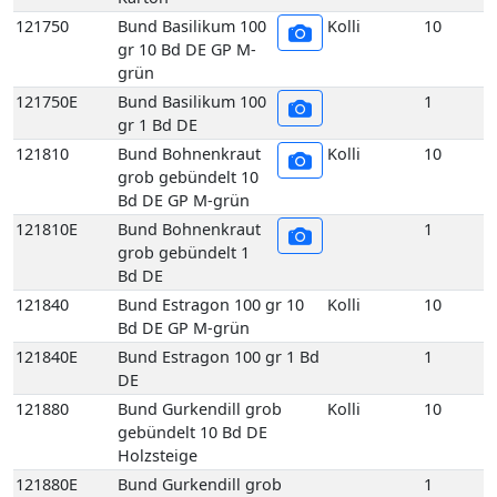
Bd DE GP M-grün
121840E
Bund Estragon 100 gr 1 Bd
1
DE
121880
Bund Gurkendill grob
Kolli
10
gebündelt 10 Bd DE
Holzsteige
121880E
Bund Gurkendill grob
1
gebündelt 1 Bd DE
121890
Bund Kerbel 100 gr
Kolli
10
10 Bd DE GP M-
grün
121890E
Bund Kerbel 100 gr
1
1 Bd DE
121930
Bund Koriander 100
Kolli
10
gr 10 Bd DE GP M-
grün
121930E
Bund Koriander 100
1
gr 1 Bd DE
121970
Bund Liebstöckel 100 gr 10
Kolli
10