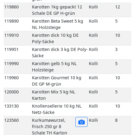
120000
Karotten Mix 5 kg NL
Kolli
5
Karton
133130
Knollensellerie 10 kg NL
Kolli
10
Netz-Säcke
123560
Kurkumawurzel,
Kolli
8
frisch 250 gr 8
Schale TH Karton
123560E
Kurkumawurzel,
1
frisch 250 gr 1
Schale TH
123730
Lauch 10 kg DE GP H-grün
Kolli
10
125110
Meerrettich 50gr Scandia
Kolli
12
12 Stück DE
125060
Meerrettich im Eimer 2,5
Kolli
2
kg DE
125100
Meerrettich im Glas 100gr
Kolli
12
12 Stück DE
125080
Meerrettich Lieblings-Kren
Kolli
1
1Kg 1 Eimer DE