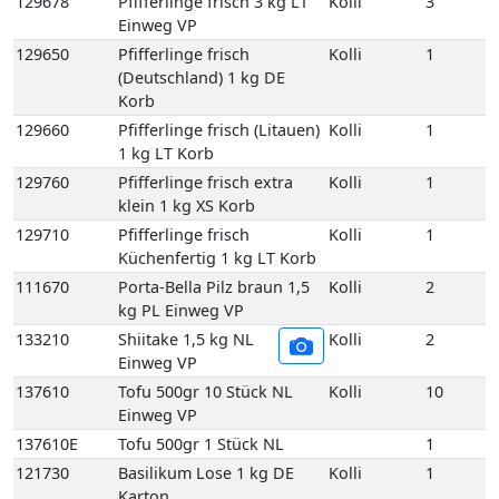
133210
Shiitake 1,5 kg NL
Kolli
2
Einweg VP
137610
Tofu 500gr 10 Stück NL
Kolli
10
Einweg VP
137610E
Tofu 500gr 1 Stück NL
1
121730
Basilikum Lose 1 kg DE
Kolli
1
Karton
121750
Bund Basilikum 100
Kolli
10
gr 10 Bd DE GP M-
grün
121750E
Bund Basilikum 100
1
gr 1 Bd DE
121810
Bund Bohnenkraut
Kolli
10
grob gebündelt 10
Bd DE GP M-grün
121810E
Bund Bohnenkraut
1
grob gebündelt 1
Bd DE
121840
Bund Estragon 100 gr 10
Kolli
10