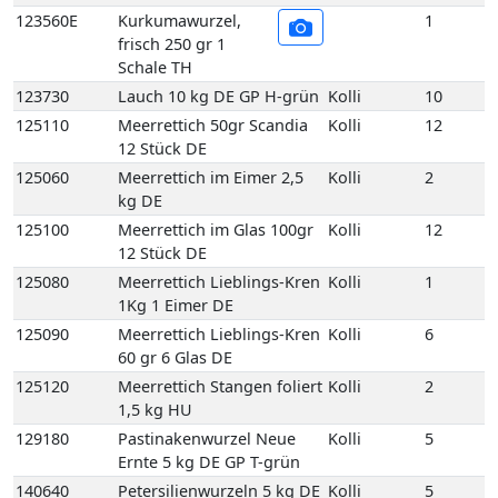
125090
Meerrettich Lieblings-Kren
Kolli
6
60 gr 6 Glas DE
125120
Meerrettich Stangen foliert
Kolli
2
1,5 kg HU
129180
Pastinakenwurzel Neue
Kolli
5
Ernte 5 kg DE GP T-grün
140640
Petersilienwurzeln 5 kg DE
Kolli
5
GP T-grün
133140
Sellerie mit Grün 5 Bd DE
Kolli
5
123360
Speisekürbis Butternut 10
Kolli
10
kg DE GP M-grün
123260
Speisekürbis Hokaido 10
Kolli
10
kg DE GP M-grün
123330
Speisekürbis Spaghetti 10
Kolli
10
kg DE GP M-grün
135090
Spinat-Blatt 4 kg DE GP H-
Kolli
4
grün
107200
Frische Austernpilze 2 kg
Kolli
2
PL Einweg VP