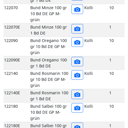
grün
122140E
Bund Rosmarin 100
1
gr 1 Bd DE
122180
Bund Salbei 100 gr
Kolli
10
10 Bd DE GP M-
grün
122180E
Bund Salbei 100 gr
1
1 Bd DE
122260
Bund Thymian 100
Kolli
10
gr 10 Bd DE GP M-
grün
122260E
Bund Thymian 100
1
gr 1 Bd DE
117070
Echte Frankfurter
Kolli
10
Grüne Soße 200 gr
10 Stück DE GP H-
grün
117070E
Echte Frankfurter
1
Grüne Soße 200 gr