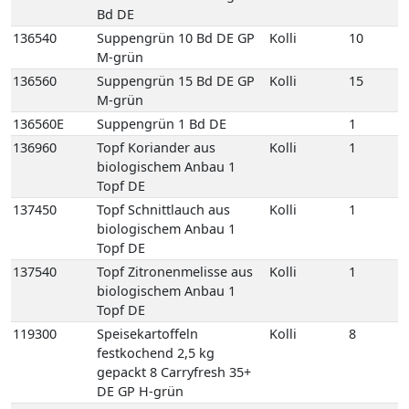
137540
Topf Zitronenmelisse aus
Kolli
1
biologischem Anbau 1
Topf DE
119300
Speisekartoffeln
Kolli
8
festkochend 2,5 kg
gepackt 8 Carryfresh 35+
DE GP H-grün
119170
Speisekartoffeln
Kolli
12
festkochend Annabelle
12,5 kg 35+ DE Netz-Säcke
119160
Speisekartoffeln
Kolli
25
festkochend Annabelle 25
kg 35+ DE Netz-Säcke
119005
Speisekartoffeln
Kolli
10
festkochend Annabelle-
Drillinge 10 kg DE Netz-
Säcke
119394
Speisekartoffeln
Kolli
10
festkochend Drillinge
Neue Ernte 10 kg 18/35 FR