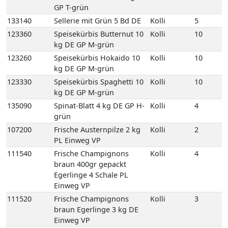
111540
Frische Champignons
Kolli
4
braun 400gr gepackt
Egerlinge 4 Schale PL
Einweg VP
111520
Frische Champignons
Kolli
3
braun Egerlinge 3 kg DE
Einweg VP
111560
Frische Champignons
Kolli
3
braun Egerlinge 3 kg PL
Einweg VP
111550
Frische Champignons
Kolli
2
braun Korb Egerlinge 1,5
kg PL Korb
122580
Kräuterseitlinge
Kolli
1
2kg 1 Beutel KR
111610
Kulturchampignons weiss
Kolli
4
400gr gepackt 4 Schale PL
Einweg VP
111620
Kulturchampignons weiss
Kolli
3
Fein 3 kg PL Einweg VP