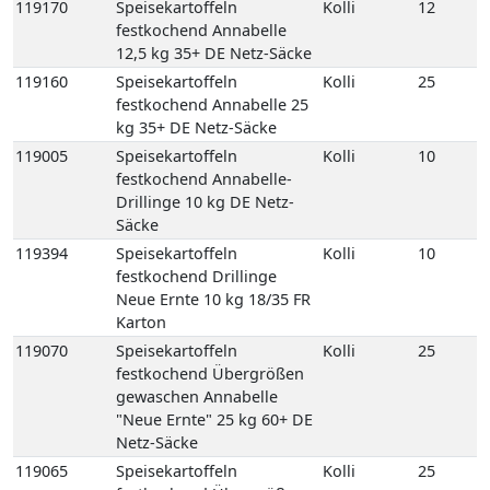
Karton
119070
Speisekartoffeln
Kolli
25
festkochend Übergrößen
gewaschen Annabelle
"Neue Ernte" 25 kg 60+ DE
Netz-Säcke
119065
Speisekartoffeln
Kolli
25
festkochend Übergrößen
ungewaschen Annabelle
"Neue Ernte" 25 kg 60+ DE
Netz-Säcke
119250
Speisekartoffeln
Kolli
8
mehligkochend 2,5 kg
gepackt 8 Carryfresh 35+
DE GP H-grün
118770
Speisekartoffeln
Kolli
12
mehligkochend Sunita 12,5
kg 35+ DE Netz-Säcke
118780
Speisekartoffeln
Kolli
25
mehligkochend Sunita 25