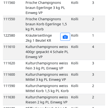
111600
Kulturchampignons weiss
Kolli
3
Mittel 3 kg PL Einweg VP
111590
Kulturchampignons weiss
Kolli
2
Mittel Korb 1,5 kg PL Korb
111630
Kulturchampignons weiss
Kolli
2
Riesen 2 kg PL Einweg VP
129678
Pfifferlinge frisch 3 kg LT
Kolli
3
Einweg VP
129650
Pfifferlinge frisch
Kolli
1
(Deutschland) 1 kg DE
Korb
129660
Pfifferlinge frisch (Litauen)
Kolli
1
1 kg LT Korb
129760
Pfifferlinge frisch extra
Kolli
1
klein 1 kg XS Korb
129710
Pfifferlinge frisch
Kolli
1
Küchenfertig 1 kg LT Korb
111670
Porta-Bella Pilz braun 1,5
Kolli
2
kg PL Einweg VP