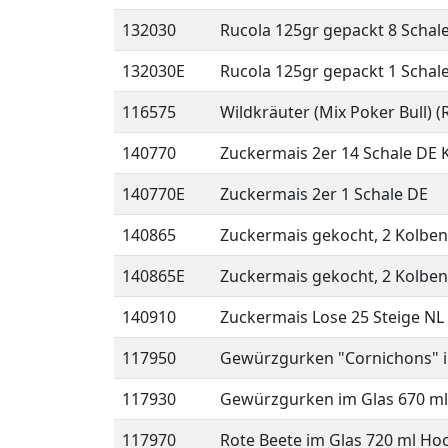
132030
Rucola 125gr gepackt 8 Schal
132030E
Rucola 125gr gepackt 1 Schal
116575
Wildkräuter (Mix Poker Bull) (
140770
Zuckermais 2er 14 Schale DE 
140770E
Zuckermais 2er 1 Schale DE
140865
Zuckermais gekocht, 2 Kolben
140865E
Zuckermais gekocht, 2 Kolben 
140910
Zuckermais Lose 25 Steige NL
117950
Gewürzgurken "Cornichons" i
117930
Gewürzgurken im Glas 670 ml
117970
Rote Beete im Glas 720 ml Ho