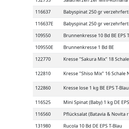
132755
Salatherzen 2er Mini-Romana 
116637
Babyspinat 250 gr verzehrferti
116637E
Babyspinat 250 gr verzehrferti
109550
Brunnenkresse 10 Bd BE EPS T
109550E
Brunnenkresse 1 Bd BE
122770
Kresse "Sakura Mix" 18 Schal
122810
Kresse "Shiso Mix" 16 Schale 
122860
Kresse lose 1 kg BE EPS T-Blau
116525
Mini Spinat (Baby) 1 kg DE EPS
116560
Pflücksalat (Batavia & Novita
131980
Rucola 10 Bd DE EPS T-Blau