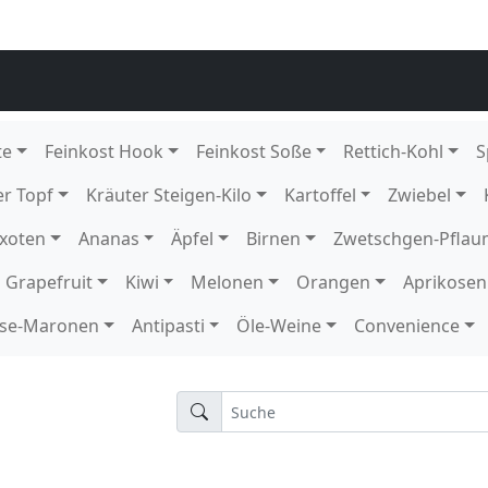
tück DE GP M-grün
ck DE
136
12 Schale KE Karton
1 Schale KE
rton
 DE Karton
n
 BE EPS T-Blau
EPS 24603