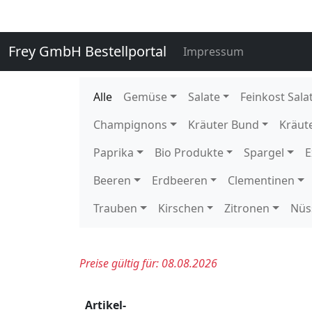
136020
Staudensellerie getütet 10 S
136020E
Staudensellerie getütet 1 Stü
109900
Wachsbohnen 5 kg DE EPS K 
140760
Zuckererbsen 250 gr gepackt 
140760E
Zuckererbsen 250 gr gepackt 
140750
Zuckererbsen lose 2 kg KE Ka
114400
Eissalat foliert Behr 10 Stück
114730
Endivien 6 Stück DE GP H-grü
115950
Feldsalat gest. Treibhaus 1 kg
116350
Frisee 9 Stück DE GP H-grün
121510
Kopfsalat 12 Stück 500 gr BE 