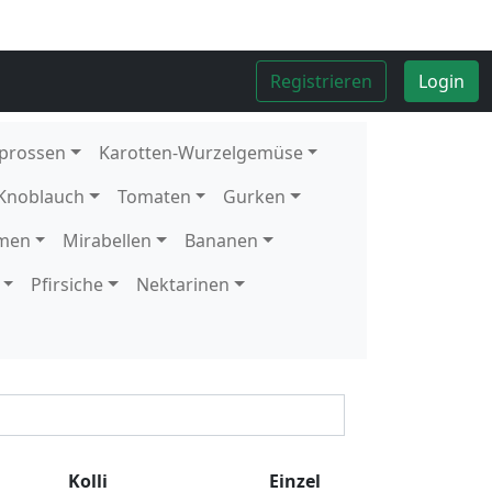
Kolli
10
Stück
1
Stück
Kolli
5
kg
Kolli
12
Schale
1
Schale
Kolli
2
kg
Kolli
10
Stück
Kolli
6
Stück
Kolli
1
kg
Kolli
9
Stück
Kolli
12
Stück