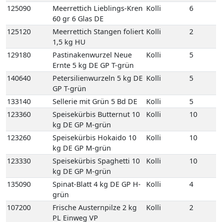
125090
Meerrettich Lieblings-Kren
Kolli
6
60 gr 6 Glas DE
125120
Meerrettich Stangen foliert
Kolli
2
1,5 kg HU
129180
Pastinakenwurzel Neue
Kolli
5
Ernte 5 kg DE GP T-grün
140640
Petersilienwurzeln 5 kg DE
Kolli
5
GP T-grün
133140
Sellerie mit Grün 5 Bd DE
Kolli
5
123360
Speisekürbis Butternut 10
Kolli
10
kg DE GP M-grün
123260
Speisekürbis Hokaido 10
Kolli
10
kg DE GP M-grün
123330
Speisekürbis Spaghetti 10
Kolli
10
kg DE GP M-grün
135090
Spinat-Blatt 4 kg DE GP H-
Kolli
4
grün
107200
Frische Austernpilze 2 kg
Kolli
2
PL Einweg VP