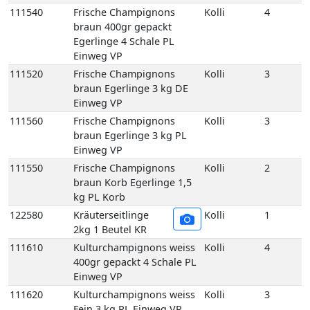
111540
Frische Champignons
Kolli
4
braun 400gr gepackt
Egerlinge 4 Schale PL
Einweg VP
111520
Frische Champignons
Kolli
3
braun Egerlinge 3 kg DE
Einweg VP
111560
Frische Champignons
Kolli
3
braun Egerlinge 3 kg PL
Einweg VP
111550
Frische Champignons
Kolli
2
braun Korb Egerlinge 1,5
kg PL Korb
122580
Kräuterseitlinge
Kolli
1
2kg 1 Beutel KR
111610
Kulturchampignons weiss
Kolli
4
400gr gepackt 4 Schale PL
Einweg VP
111620
Kulturchampignons weiss
Kolli
3
Fein 3 kg PL Einweg VP