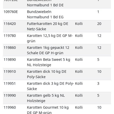
Normalbund 1 Bd DE
109760E
Bundzwiebeln
1
Normalbund 1 Bd EG
116420
Futterkarotten 20 kg DE
Kolli
20
Netz-Säcke
119780
Karotten 12,5 kg DE GP M-
Kolli
12
grün
119860
Karotten 1kg gepackt 12
Kolli
12
Schale DE GP H-grün
119890
Karotten Beta Sweet 5 kg
Kolli
5
NL Holzsteige
119910
Karotten dick 10 kg DE
Kolli
10
Poly-Säcke
119951
Karotten dick 3 kg DE Poly-
Kolli
3
Säcke
119990
Karotten gelb 5 kg NL
Kolli
5
Holzsteige
119960
Karotten Gourmet 10 kg
Kolli
10
DE GP M-grün