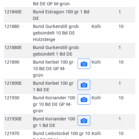
Bd DE GP M-grün
121840E
Bund Estragon 100 gr 1 Bd
1
DE
121880
Bund Gurkendill grob
Kolli
10
gebündelt 10 Bd DE
Holzsteige
121880E
Bund Gurkendill grob
1
gebündelt 1 Bd DE
121890
Bund Kerbel 100 gr
Kolli
10
10 Bd DE GP M-
grün
121890E
Bund Kerbel 100 gr
1
1 Bd DE
121930
Bund Koriander 100
Kolli
10
gr 10 Bd DE GP M-
grün
121930E
Bund Koriander 100
1
gr 1 Bd DE
121970
Bund Liebstöckel 100 gr 10
Kolli
10