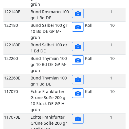
grün
122140E
Bund Rosmarin 100
1
gr 1 Bd DE
122180
Bund Salbei 100 gr
Kolli
10
10 Bd DE GP M-
grün
122180E
Bund Salbei 100 gr
1
1 Bd DE
122260
Bund Thymian 100
Kolli
10
gr 10 Bd DE GP M-
grün
122260E
Bund Thymian 100
1
gr 1 Bd DE
117070
Echte Frankfurter
Kolli
10
Grüne Soße 200 gr
10 Stück DE GP H-
grün
117070E
Echte Frankfurter
1
Grüne Soße 200 gr