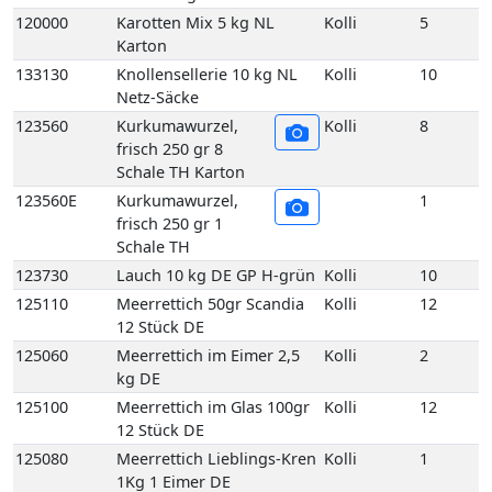
120000
Karotten Mix 5 kg NL
Kolli
5
Karton
133130
Knollensellerie 10 kg NL
Kolli
10
Netz-Säcke
123560
Kurkumawurzel,
Kolli
8
frisch 250 gr 8
Schale TH Karton
123560E
Kurkumawurzel,
1
frisch 250 gr 1
Schale TH
123730
Lauch 10 kg DE GP H-grün
Kolli
10
125110
Meerrettich 50gr Scandia
Kolli
12
12 Stück DE
125060
Meerrettich im Eimer 2,5
Kolli
2
kg DE
125100
Meerrettich im Glas 100gr
Kolli
12
12 Stück DE
125080
Meerrettich Lieblings-Kren
Kolli
1
1Kg 1 Eimer DE