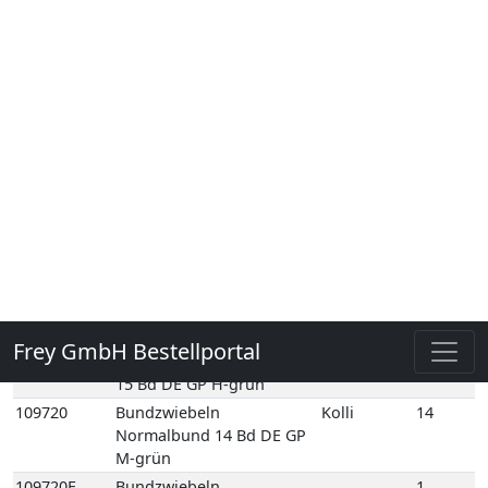
133320
Sprossen Alfalfa
Kolli
1
100gr 1 Schale NL
133440
Sprossen
Kolli
1
Knoblauch 50gr 1
Schale NL
133600
Sprossen Radies 500gr 1
Kolli
1
Beutel NL
133550
Sprossen Radies
Kolli
1
100gr 1 Schale NL
133590
Sprossen Rote
Kolli
1
Beete 50gr 1 Schale
NL
109620
Bundmöhren Doppelbund
Kolli
10
10 Bd DE GP H-grün
109630
Bundmöhren Normalbund
Kolli
15
15 Bd DE GP H-grün
109720
Bundzwiebeln
Kolli
14
Normalbund 14 Bd DE GP
M-grün
109720E
Bundzwiebeln
1