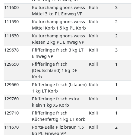
111600
Kulturchampignons weiss
Kolli
3
Mittel 3 kg PL Einweg VP
111590
Kulturchampignons weiss
Kolli
2
Mittel Korb 1,5 kg PL Korb
111630
Kulturchampignons weiss
Kolli
2
Riesen 2 kg PL Einweg VP
129678
Pfifferlinge frisch 3 kg LT
Kolli
3
Einweg VP
129650
Pfifferlinge frisch
Kolli
1
(Deutschland) 1 kg DE
Korb
129660
Pfifferlinge frisch (Litauen)
Kolli
1
1 kg LT Korb
129760
Pfifferlinge frisch extra
Kolli
1
klein 1 kg XS Korb
129710
Pfifferlinge frisch
Kolli
1
Küchenfertig 1 kg LT Korb
111670
Porta-Bella Pilz braun 1,5
Kolli
2
kg PL Einweg VP