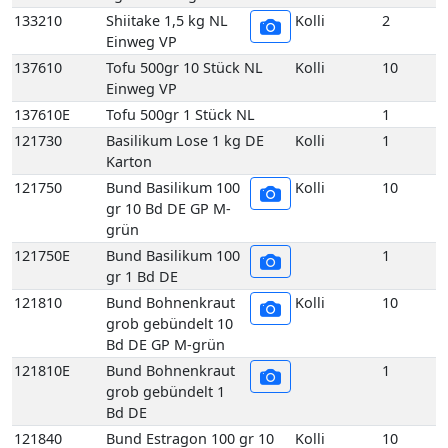
133210
Shiitake 1,5 kg NL
Kolli
2
Einweg VP
137610
Tofu 500gr 10 Stück NL
Kolli
10
Einweg VP
137610E
Tofu 500gr 1 Stück NL
1
121730
Basilikum Lose 1 kg DE
Kolli
1
Karton
121750
Bund Basilikum 100
Kolli
10
gr 10 Bd DE GP M-
grün
121750E
Bund Basilikum 100
1
gr 1 Bd DE
121810
Bund Bohnenkraut
Kolli
10
grob gebündelt 10
Bd DE GP M-grün
121810E
Bund Bohnenkraut
1
grob gebündelt 1
Bd DE
121840
Bund Estragon 100 gr 10
Kolli
10