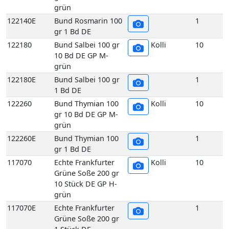
grün
122140E
Bund Rosmarin 100
1
gr 1 Bd DE
122180
Bund Salbei 100 gr
Kolli
10
10 Bd DE GP M-
grün
122180E
Bund Salbei 100 gr
1
1 Bd DE
122260
Bund Thymian 100
Kolli
10
gr 10 Bd DE GP M-
grün
122260E
Bund Thymian 100
1
gr 1 Bd DE
117070
Echte Frankfurter
Kolli
10
Grüne Soße 200 gr
10 Stück DE GP H-
grün
117070E
Echte Frankfurter
1
Grüne Soße 200 gr