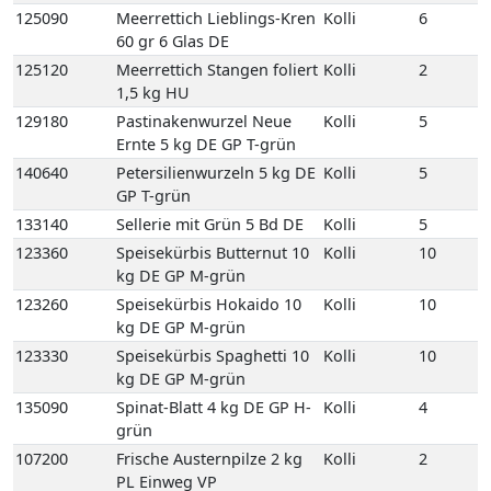
125090
Meerrettich Lieblings-Kren
Kolli
6
60 gr 6 Glas DE
125120
Meerrettich Stangen foliert
Kolli
2
1,5 kg HU
129180
Pastinakenwurzel Neue
Kolli
5
Ernte 5 kg DE GP T-grün
140640
Petersilienwurzeln 5 kg DE
Kolli
5
GP T-grün
133140
Sellerie mit Grün 5 Bd DE
Kolli
5
123360
Speisekürbis Butternut 10
Kolli
10
kg DE GP M-grün
123260
Speisekürbis Hokaido 10
Kolli
10
kg DE GP M-grün
123330
Speisekürbis Spaghetti 10
Kolli
10
kg DE GP M-grün
135090
Spinat-Blatt 4 kg DE GP H-
Kolli
4
grün
107200
Frische Austernpilze 2 kg
Kolli
2
PL Einweg VP