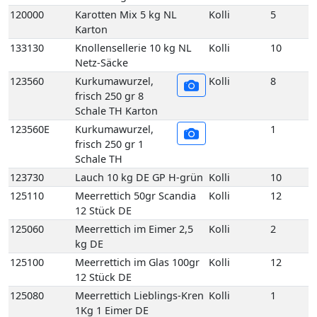
120000
Karotten Mix 5 kg NL
Kolli
5
Karton
133130
Knollensellerie 10 kg NL
Kolli
10
Netz-Säcke
123560
Kurkumawurzel,
Kolli
8
frisch 250 gr 8
Schale TH Karton
123560E
Kurkumawurzel,
1
frisch 250 gr 1
Schale TH
123730
Lauch 10 kg DE GP H-grün
Kolli
10
125110
Meerrettich 50gr Scandia
Kolli
12
12 Stück DE
125060
Meerrettich im Eimer 2,5
Kolli
2
kg DE
125100
Meerrettich im Glas 100gr
Kolli
12
12 Stück DE
125080
Meerrettich Lieblings-Kren
Kolli
1
1Kg 1 Eimer DE