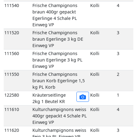
111540
Frische Champignons
Kolli
4
braun 400gr gepackt
Egerlinge 4 Schale PL
Einweg VP
111520
Frische Champignons
Kolli
3
braun Egerlinge 3 kg DE
Einweg VP
111560
Frische Champignons
Kolli
3
braun Egerlinge 3 kg PL
Einweg VP
111550
Frische Champignons
Kolli
2
braun Korb Egerlinge 1,5
kg PL Korb
122580
Kräuterseitlinge
Kolli
1
2kg 1 Beutel KR
111610
Kulturchampignons weiss
Kolli
4
400gr gepackt 4 Schale PL
Einweg VP
111620
Kulturchampignons weiss
Kolli
3
Fein 3 kg PL Einweg VP