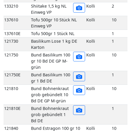
133210
Shiitake 1,5 kg NL
Kolli
2
Einweg VP
137610
Tofu 500gr 10 Stück NL
Kolli
10
Einweg VP
137610E
Tofu 500gr 1 Stück NL
1
121730
Basilikum Lose 1 kg DE
Kolli
1
Karton
121750
Bund Basilikum 100
Kolli
10
gr 10 Bd DE GP M-
grün
121750E
Bund Basilikum 100
1
gr 1 Bd DE
121810
Bund Bohnenkraut
Kolli
10
grob gebündelt 10
Bd DE GP M-grün
121810E
Bund Bohnenkraut
1
grob gebündelt 1
Bd DE
121840
Bund Estragon 100 gr 10
Kolli
10