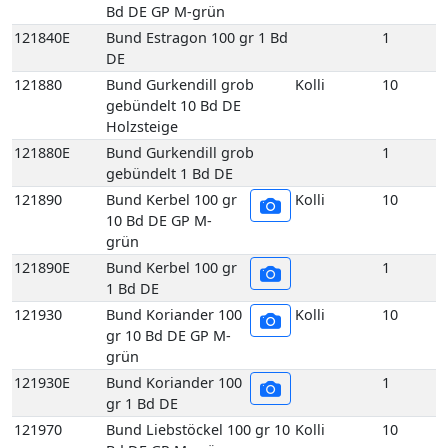
Bd DE GP M-grün
121840E
Bund Estragon 100 gr 1 Bd
1
DE
121880
Bund Gurkendill grob
Kolli
10
gebündelt 10 Bd DE
Holzsteige
121880E
Bund Gurkendill grob
1
gebündelt 1 Bd DE
121890
Bund Kerbel 100 gr
Kolli
10
10 Bd DE GP M-
grün
121890E
Bund Kerbel 100 gr
1
1 Bd DE
121930
Bund Koriander 100
Kolli
10
gr 10 Bd DE GP M-
grün
121930E
Bund Koriander 100
1
gr 1 Bd DE
121970
Bund Liebstöckel 100 gr 10
Kolli
10