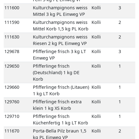
111600
Kulturchampignons weiss
Kolli
3
Mittel 3 kg PL Einweg VP
111590
Kulturchampignons weiss
Kolli
2
Mittel Korb 1,5 kg PL Korb
111630
Kulturchampignons weiss
Kolli
2
Riesen 2 kg PL Einweg VP
129678
Pfifferlinge frisch 3 kg LT
Kolli
3
Einweg VP
129650
Pfifferlinge frisch
Kolli
1
(Deutschland) 1 kg DE
Korb
129660
Pfifferlinge frisch (Litauen)
Kolli
1
1 kg LT Korb
129760
Pfifferlinge frisch extra
Kolli
1
klein 1 kg XS Korb
129710
Pfifferlinge frisch
Kolli
1
Küchenfertig 1 kg LT Korb
111670
Porta-Bella Pilz braun 1,5
Kolli
2
kg PL Einweg VP