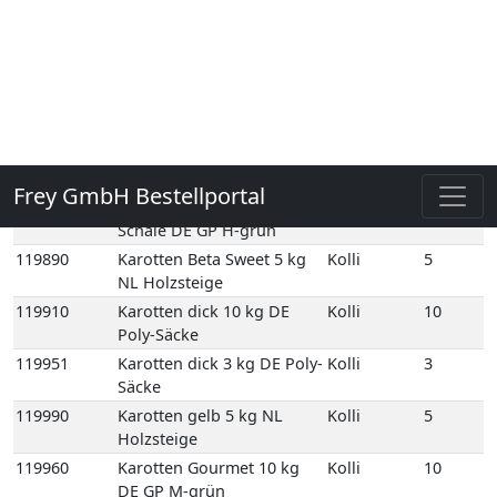
Normalbund 1 Bd DE
109760E
Bundzwiebeln
1
Normalbund 1 Bd EG
116420
Futterkarotten 20 kg DE
Kolli
20
Netz-Säcke
119780
Karotten 12,5 kg DE GP M-
Kolli
12
grün
119860
Karotten 1kg gepackt 12
Kolli
12
Schale DE GP H-grün
119890
Karotten Beta Sweet 5 kg
Kolli
5
NL Holzsteige
119910
Karotten dick 10 kg DE
Kolli
10
Poly-Säcke
119951
Karotten dick 3 kg DE Poly-
Kolli
3
Säcke
119990
Karotten gelb 5 kg NL
Kolli
5
Holzsteige
119960
Karotten Gourmet 10 kg
Kolli
10
DE GP M-grün