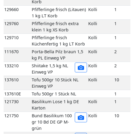
133210
Shiitake 1,5 kg NL
Kolli
2
Einweg VP
137610
Tofu 500gr 10 Stück NL
Kolli
10
Einweg VP
137610E
Tofu 500gr 1 Stück NL
1
121730
Basilikum Lose 1 kg DE
Kolli
1
Karton
121750
Bund Basilikum 100
Kolli
10
gr 10 Bd DE GP M-
grün
121750E
Bund Basilikum 100
1
gr 1 Bd DE
121810
Bund Bohnenkraut
Kolli
10
grob gebündelt 10
Bd DE GP M-grün
121810E
Bund Bohnenkraut
1
grob gebündelt 1
Bd DE
121840
Bund Estragon 100 gr 10
Kolli
10