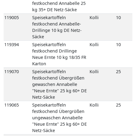
Karton
119070
Speisekartoffeln
Kolli
25
festkochend Übergrößen
gewaschen Annabelle
"Neue Ernte" 25 kg 60+ DE
Netz-Säcke
119065
Speisekartoffeln
Kolli
25
festkochend Übergrößen
ungewaschen Annabelle
"Neue Ernte" 25 kg 60+ DE
Netz-Säcke
119250
Speisekartoffeln
Kolli
8
mehligkochend 2,5 kg
gepackt 8 Carryfresh 35+
DE GP H-grün
118770
Speisekartoffeln
Kolli
12
mehligkochend Sunita 12,5
kg 35+ DE Netz-Säcke
118780
Speisekartoffeln
Kolli
25
mehligkochend Sunita 25