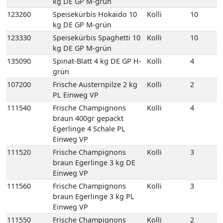
111540
Frische Champignons
Kolli
4
braun 400gr gepackt
Egerlinge 4 Schale PL
Einweg VP
111520
Frische Champignons
Kolli
3
braun Egerlinge 3 kg DE
Einweg VP
111560
Frische Champignons
Kolli
3
braun Egerlinge 3 kg PL
Einweg VP
111550
Frische Champignons
Kolli
2
braun Korb Egerlinge 1,5
kg PL Korb
122580
Kräuterseitlinge
Kolli
1
2kg 1 Beutel KR
111610
Kulturchampignons weiss
Kolli
4
400gr gepackt 4 Schale PL
Einweg VP
111620
Kulturchampignons weiss
Kolli
3
Fein 3 kg PL Einweg VP