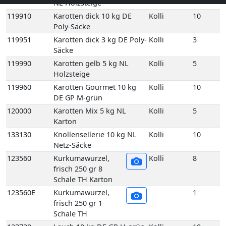
120000
Karotten Mix 5 kg NL
Kolli
5
Karton
133130
Knollensellerie 10 kg NL
Kolli
10
Netz-Säcke
123560
Kurkumawurzel,
Kolli
8
frisch 250 gr 8
Schale TH Karton
123560E
Kurkumawurzel,
1
frisch 250 gr 1
Schale TH
123730
Lauch 10 kg DE GP H-grün
Kolli
10
125110
Meerrettich 50gr Scandia
Kolli
12
12 Stück DE
125060
Meerrettich im Eimer 2,5
Kolli
2
kg DE
125100
Meerrettich im Glas 100gr
Kolli
12
12 Stück DE
125080
Meerrettich Lieblings-Kren
Kolli
1
1Kg 1 Eimer DE