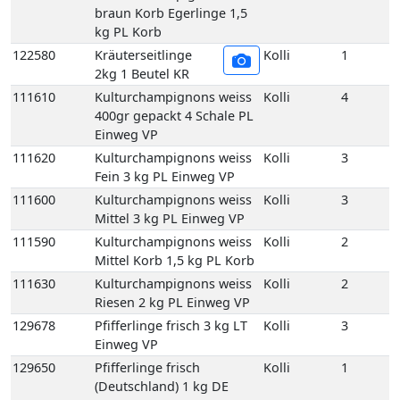
111600
Kulturchampignons weiss
Kolli
3
Mittel 3 kg PL Einweg VP
111590
Kulturchampignons weiss
Kolli
2
Mittel Korb 1,5 kg PL Korb
111630
Kulturchampignons weiss
Kolli
2
Riesen 2 kg PL Einweg VP
129678
Pfifferlinge frisch 3 kg LT
Kolli
3
Einweg VP
129650
Pfifferlinge frisch
Kolli
1
(Deutschland) 1 kg DE
Korb
129660
Pfifferlinge frisch (Litauen)
Kolli
1
1 kg LT Korb
129760
Pfifferlinge frisch extra
Kolli
1
klein 1 kg XS Korb
129710
Pfifferlinge frisch
Kolli
1
Küchenfertig 1 kg LT Korb
111670
Porta-Bella Pilz braun 1,5
Kolli
2
kg PL Einweg VP