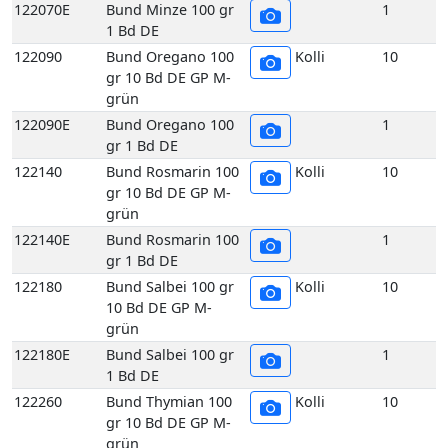
grün
122140E
Bund Rosmarin 100
1
gr 1 Bd DE
122180
Bund Salbei 100 gr
Kolli
10
10 Bd DE GP M-
grün
122180E
Bund Salbei 100 gr
1
1 Bd DE
122260
Bund Thymian 100
Kolli
10
gr 10 Bd DE GP M-
grün
122260E
Bund Thymian 100
1
gr 1 Bd DE
117070
Echte Frankfurter
Kolli
10
Grüne Soße 200 gr
10 Stück DE GP H-
grün
117070E
Echte Frankfurter
1
Grüne Soße 200 gr