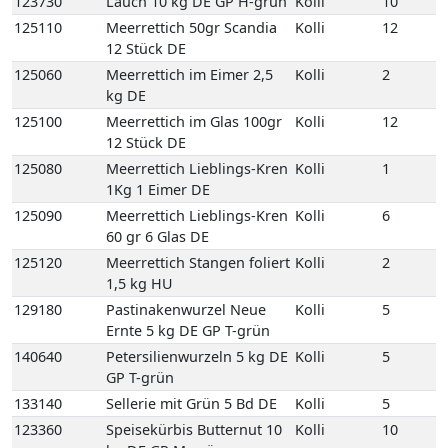
125090
Meerrettich Lieblings-Kren
Kolli
6
60 gr 6 Glas DE
125120
Meerrettich Stangen foliert
Kolli
2
1,5 kg HU
129180
Pastinakenwurzel Neue
Kolli
5
Ernte 5 kg DE GP T-grün
140640
Petersilienwurzeln 5 kg DE
Kolli
5
GP T-grün
133140
Sellerie mit Grün 5 Bd DE
Kolli
5
123360
Speisekürbis Butternut 10
Kolli
10
kg DE GP M-grün
123260
Speisekürbis Hokaido 10
Kolli
10
kg DE GP M-grün
123330
Speisekürbis Spaghetti 10
Kolli
10
kg DE GP M-grün
135090
Spinat-Blatt 4 kg DE GP H-
Kolli
4
grün
107200
Frische Austernpilze 2 kg
Kolli
2
PL Einweg VP