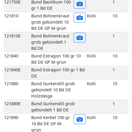
Bd DE GP M-grün
121840E
Bund Estragon 100 gr 1 Bd
1
DE
121880
Bund Gurkendill grob
Kolli
10
gebündelt 10 Bd DE
Holzsteige
121880E
Bund Gurkendill grob
1
gebündelt 1 Bd DE
121890
Bund Kerbel 100 gr
Kolli
10
10 Bd DE GP M-
grün
121890E
Bund Kerbel 100 gr
1
1 Bd DE
121930
Bund Koriander 100
Kolli
10
gr 10 Bd DE GP M-
grün
121930E
Bund Koriander 100
1
gr 1 Bd DE
121970
Bund Liebstöckel 100 gr 10
Kolli
10