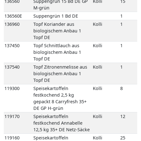
137540
Topf Zitronenmelisse aus
Kolli
1
biologischem Anbau 1
Topf DE
119300
Speisekartoffeln
Kolli
8
festkochend 2,5 kg
gepackt 8 Carryfresh 35+
DE GP H-grün
119170
Speisekartoffeln
Kolli
12
festkochend Annabelle
12,5 kg 35+ DE Netz-Säcke
119160
Speisekartoffeln
Kolli
25
festkochend Annabelle 25
kg 35+ DE Netz-Säcke
119005
Speisekartoffeln
Kolli
10
festkochend Annabelle-
Drillinge 10 kg DE Netz-
Säcke
119394
Speisekartoffeln
Kolli
10
festkochend Drillinge
Neue Ernte 10 kg 18/35 FR