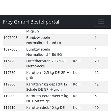
Normalbund 1 Bd DE
109760E
Bundzwiebeln
1
Normalbund 1 Bd EG
116420
Futterkarotten 20 kg DE
Kolli
20
Netz-Säcke
119780
Karotten 12,5 kg DE GP M-
Kolli
12
grün
119860
Karotten 1kg gepackt 12
Kolli
12
Schale DE GP H-grün
119890
Karotten Beta Sweet 5 kg
Kolli
5
NL Holzsteige
119910
Karotten dick 10 kg DE
Kolli
10
Poly-Säcke
119951
Karotten dick 3 kg DE Poly-
Kolli
3
Säcke
119990
Karotten gelb 5 kg NL
Kolli
5
Holzsteige
119960
Karotten Gourmet 10 kg
Kolli
10
DE GP M-grün