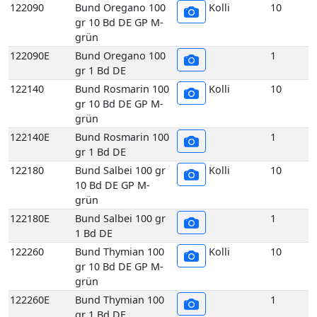
grün
122140E
Bund Rosmarin 100
1
gr 1 Bd DE
122180
Bund Salbei 100 gr
Kolli
10
10 Bd DE GP M-
grün
122180E
Bund Salbei 100 gr
1
1 Bd DE
122260
Bund Thymian 100
Kolli
10
gr 10 Bd DE GP M-
grün
122260E
Bund Thymian 100
1
gr 1 Bd DE
117070
Echte Frankfurter
Kolli
10
Grüne Soße 200 gr
10 Stück DE GP H-
grün
117070E
Echte Frankfurter
1
Grüne Soße 200 gr