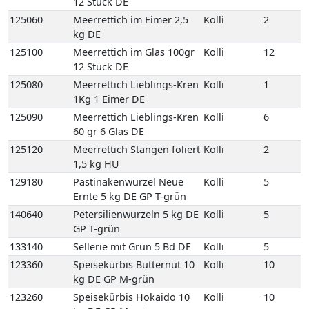
125090
Meerrettich Lieblings-Kren
Kolli
6
60 gr 6 Glas DE
125120
Meerrettich Stangen foliert
Kolli
2
1,5 kg HU
129180
Pastinakenwurzel Neue
Kolli
5
Ernte 5 kg DE GP T-grün
140640
Petersilienwurzeln 5 kg DE
Kolli
5
GP T-grün
133140
Sellerie mit Grün 5 Bd DE
Kolli
5
123360
Speisekürbis Butternut 10
Kolli
10
kg DE GP M-grün
123260
Speisekürbis Hokaido 10
Kolli
10
kg DE GP M-grün
123330
Speisekürbis Spaghetti 10
Kolli
10
kg DE GP M-grün
135090
Spinat-Blatt 4 kg DE GP H-
Kolli
4
grün
107200
Frische Austernpilze 2 kg
Kolli
2
PL Einweg VP