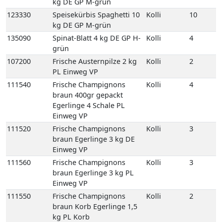
111540
Frische Champignons
Kolli
4
braun 400gr gepackt
Egerlinge 4 Schale PL
Einweg VP
111520
Frische Champignons
Kolli
3
braun Egerlinge 3 kg DE
Einweg VP
111560
Frische Champignons
Kolli
3
braun Egerlinge 3 kg PL
Einweg VP
111550
Frische Champignons
Kolli
2
braun Korb Egerlinge 1,5
kg PL Korb
122580
Kräuterseitlinge
Kolli
1
2kg 1 Beutel KR
111610
Kulturchampignons weiss
Kolli
4
400gr gepackt 4 Schale PL
Einweg VP
111620
Kulturchampignons weiss
Kolli
3
Fein 3 kg PL Einweg VP