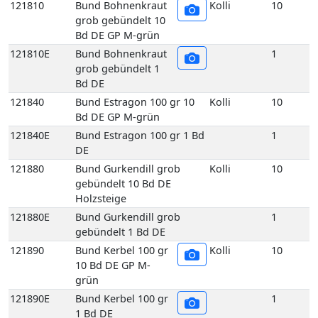
Bd DE GP M-grün
121840E
Bund Estragon 100 gr 1 Bd
1
DE
121880
Bund Gurkendill grob
Kolli
10
gebündelt 10 Bd DE
Holzsteige
121880E
Bund Gurkendill grob
1
gebündelt 1 Bd DE
121890
Bund Kerbel 100 gr
Kolli
10
10 Bd DE GP M-
grün
121890E
Bund Kerbel 100 gr
1
1 Bd DE
121930
Bund Koriander 100
Kolli
10
gr 10 Bd DE GP M-
grün
121930E
Bund Koriander 100
1
gr 1 Bd DE
121970
Bund Liebstöckel 100 gr 10
Kolli
10