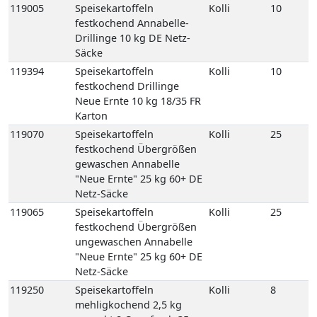
Karton
119070
Speisekartoffeln
Kolli
25
festkochend Übergrößen
gewaschen Annabelle
"Neue Ernte" 25 kg 60+ DE
Netz-Säcke
119065
Speisekartoffeln
Kolli
25
festkochend Übergrößen
ungewaschen Annabelle
"Neue Ernte" 25 kg 60+ DE
Netz-Säcke
119250
Speisekartoffeln
Kolli
8
mehligkochend 2,5 kg
gepackt 8 Carryfresh 35+
DE GP H-grün
118770
Speisekartoffeln
Kolli
12
mehligkochend Sunita 12,5
kg 35+ DE Netz-Säcke
118780
Speisekartoffeln
Kolli
25
mehligkochend Sunita 25