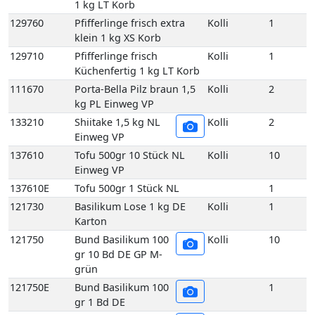
133210
Shiitake 1,5 kg NL
Kolli
2
Einweg VP
137610
Tofu 500gr 10 Stück NL
Kolli
10
Einweg VP
137610E
Tofu 500gr 1 Stück NL
1
121730
Basilikum Lose 1 kg DE
Kolli
1
Karton
121750
Bund Basilikum 100
Kolli
10
gr 10 Bd DE GP M-
grün
121750E
Bund Basilikum 100
1
gr 1 Bd DE
121810
Bund Bohnenkraut
Kolli
10
grob gebündelt 10
Bd DE GP M-grün
121810E
Bund Bohnenkraut
1
grob gebündelt 1
Bd DE
121840
Bund Estragon 100 gr 10
Kolli
10