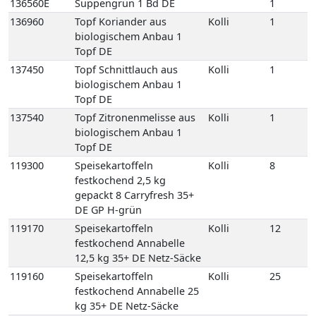
137540
Topf Zitronenmelisse aus
Kolli
1
biologischem Anbau 1
Topf DE
119300
Speisekartoffeln
Kolli
8
festkochend 2,5 kg
gepackt 8 Carryfresh 35+
DE GP H-grün
119170
Speisekartoffeln
Kolli
12
festkochend Annabelle
12,5 kg 35+ DE Netz-Säcke
119160
Speisekartoffeln
Kolli
25
festkochend Annabelle 25
kg 35+ DE Netz-Säcke
119005
Speisekartoffeln
Kolli
10
festkochend Annabelle-
Drillinge 10 kg DE Netz-
Säcke
119394
Speisekartoffeln
Kolli
10
festkochend Drillinge
Neue Ernte 10 kg 18/35 FR