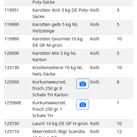
120000
Karotten Mix 5 kg NL
Kolli
5
Karton
133130
Knollensellerie 10 kg NL
Kolli
10
Netz-Säcke
123560
Kurkumawurzel,
Kolli
8
frisch 250 gr 8
Schale TH Karton
123560E
Kurkumawurzel,
1
frisch 250 gr 1
Schale TH
123730
Lauch 10 kg DE GP H-grün
Kolli
10
125110
Meerrettich 50gr Scandia
Kolli
12
12 Stück DE
125060
Meerrettich im Eimer 2,5
Kolli
2
kg DE
125100
Meerrettich im Glas 100gr
Kolli
12
12 Stück DE
125080
Meerrettich Lieblings-Kren
Kolli
1
1Kg 1 Eimer DE