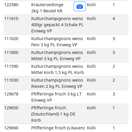
111600
Kulturchampignons weiss
Kolli
3
Mittel 3 kg PL Einweg VP
111590
Kulturchampignons weiss
Kolli
2
Mittel Korb 1,5 kg PL Korb
111630
Kulturchampignons weiss
Kolli
2
Riesen 2 kg PL Einweg VP
129678
Pfifferlinge frisch 3 kg LT
Kolli
3
Einweg VP
129650
Pfifferlinge frisch
Kolli
1
(Deutschland) 1 kg DE
Korb
129660
Pfifferlinge frisch (Litauen)
Kolli
1
1 kg LT Korb
129760
Pfifferlinge frisch extra
Kolli
1
klein 1 kg XS Korb
129710
Pfifferlinge frisch
Kolli
1
Küchenfertig 1 kg LT Korb
111670
Porta-Bella Pilz braun 1,5
Kolli
2
kg PL Einweg VP