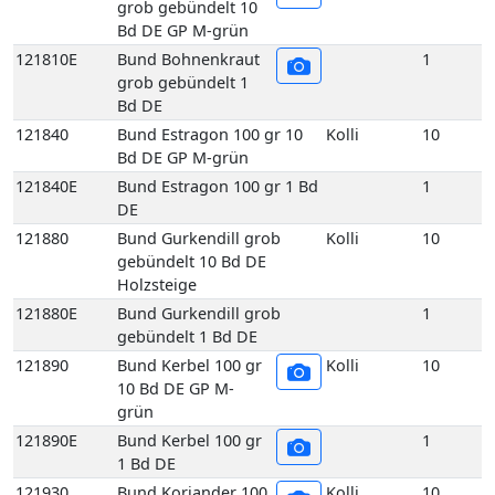
Bd DE GP M-grün
121840E
Bund Estragon 100 gr 1 Bd
1
DE
121880
Bund Gurkendill grob
Kolli
10
gebündelt 10 Bd DE
Holzsteige
121880E
Bund Gurkendill grob
1
gebündelt 1 Bd DE
121890
Bund Kerbel 100 gr
Kolli
10
10 Bd DE GP M-
grün
121890E
Bund Kerbel 100 gr
1
1 Bd DE
121930
Bund Koriander 100
Kolli
10
gr 10 Bd DE GP M-
grün
121930E
Bund Koriander 100
1
gr 1 Bd DE
121970
Bund Liebstöckel 100 gr 10
Kolli
10