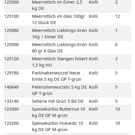
125090
Meerrettich Lieblings-Kren
Kolli
6
60 gr 6 Glas DE
125120
Meerrettich Stangen foliert
Kolli
2
1,5 kg HU
129180
Pastinakenwurzel Neue
Kolli
5
Ernte 5 kg DE GP T-grün
140640
Petersilienwurzeln 5 kg DE
Kolli
5
GP T-grün
133140
Sellerie mit Grün 5 Bd DE
Kolli
5
123360
Speisekürbis Butternut 10
Kolli
10
kg DE GP M-grün
123260
Speisekürbis Hokaido 10
Kolli
10
kg DE GP M-grün
123330
Speisekürbis Spaghetti 10
Kolli
10
kg DE GP M-grün
135090
Spinat-Blatt 4 kg DE GP H-
Kolli
4
grün
107200
Frische Austernpilze 2 kg
Kolli
2
PL Einweg VP