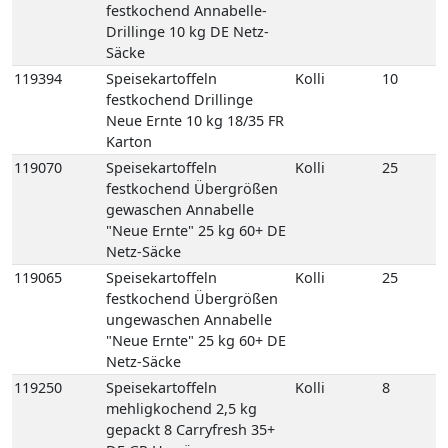
Karton
119070
Speisekartoffeln
Kolli
25
festkochend Übergrößen
gewaschen Annabelle
"Neue Ernte" 25 kg 60+ DE
Netz-Säcke
119065
Speisekartoffeln
Kolli
25
festkochend Übergrößen
ungewaschen Annabelle
"Neue Ernte" 25 kg 60+ DE
Netz-Säcke
119250
Speisekartoffeln
Kolli
8
mehligkochend 2,5 kg
gepackt 8 Carryfresh 35+
DE GP H-grün
118770
Speisekartoffeln
Kolli
12
mehligkochend Sunita 12,5
kg 35+ DE Netz-Säcke
118780
Speisekartoffeln
Kolli
25
mehligkochend Sunita 25