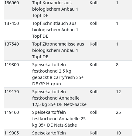
137540
Topf Zitronenmelisse aus
Kolli
1
biologischem Anbau 1
Topf DE
119300
Speisekartoffeln
Kolli
8
festkochend 2,5 kg
gepackt 8 Carryfresh 35+
DE GP H-grün
119170
Speisekartoffeln
Kolli
12
festkochend Annabelle
12,5 kg 35+ DE Netz-Säcke
119160
Speisekartoffeln
Kolli
25
festkochend Annabelle 25
kg 35+ DE Netz-Säcke
119005
Speisekartoffeln
Kolli
10
festkochend Annabelle-
Drillinge 10 kg DE Netz-
Säcke
119394
Speisekartoffeln
Kolli
10
festkochend Drillinge
Neue Ernte 10 kg 18/35 FR