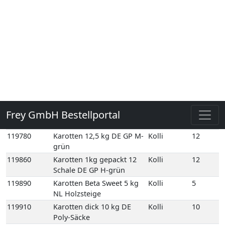
Normalbund 1 Bd DE
109760E
Bundzwiebeln
1
Normalbund 1 Bd EG
116420
Futterkarotten 20 kg DE
Kolli
20
Netz-Säcke
119780
Karotten 12,5 kg DE GP M-
Kolli
12
grün
119860
Karotten 1kg gepackt 12
Kolli
12
Schale DE GP H-grün
119890
Karotten Beta Sweet 5 kg
Kolli
5
NL Holzsteige
119910
Karotten dick 10 kg DE
Kolli
10
Poly-Säcke
119951
Karotten dick 3 kg DE Poly-
Kolli
3
Säcke
119990
Karotten gelb 5 kg NL
Kolli
5
Holzsteige
119960
Karotten Gourmet 10 kg
Kolli
10
DE GP M-grün