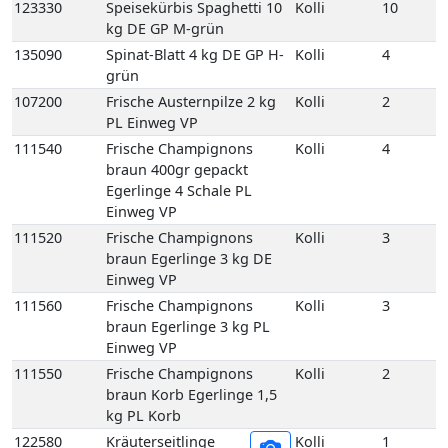
111540
Frische Champignons
Kolli
4
braun 400gr gepackt
Egerlinge 4 Schale PL
Einweg VP
111520
Frische Champignons
Kolli
3
braun Egerlinge 3 kg DE
Einweg VP
111560
Frische Champignons
Kolli
3
braun Egerlinge 3 kg PL
Einweg VP
111550
Frische Champignons
Kolli
2
braun Korb Egerlinge 1,5
kg PL Korb
122580
Kräuterseitlinge
Kolli
1
2kg 1 Beutel KR
111610
Kulturchampignons weiss
Kolli
4
400gr gepackt 4 Schale PL
Einweg VP
111620
Kulturchampignons weiss
Kolli
3
Fein 3 kg PL Einweg VP