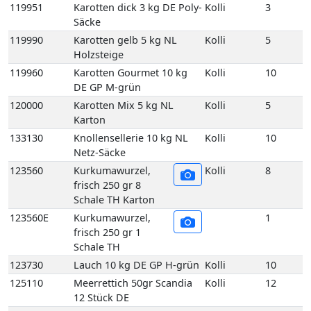
120000
Karotten Mix 5 kg NL
Kolli
5
Karton
133130
Knollensellerie 10 kg NL
Kolli
10
Netz-Säcke
123560
Kurkumawurzel,
Kolli
8
frisch 250 gr 8
Schale TH Karton
123560E
Kurkumawurzel,
1
frisch 250 gr 1
Schale TH
123730
Lauch 10 kg DE GP H-grün
Kolli
10
125110
Meerrettich 50gr Scandia
Kolli
12
12 Stück DE
125060
Meerrettich im Eimer 2,5
Kolli
2
kg DE
125100
Meerrettich im Glas 100gr
Kolli
12
12 Stück DE
125080
Meerrettich Lieblings-Kren
Kolli
1
1Kg 1 Eimer DE