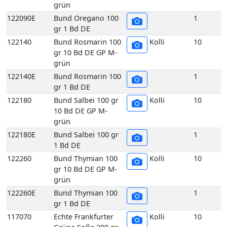
grün
122140E
Bund Rosmarin 100
1
gr 1 Bd DE
122180
Bund Salbei 100 gr
Kolli
10
10 Bd DE GP M-
grün
122180E
Bund Salbei 100 gr
1
1 Bd DE
122260
Bund Thymian 100
Kolli
10
gr 10 Bd DE GP M-
grün
122260E
Bund Thymian 100
1
gr 1 Bd DE
117070
Echte Frankfurter
Kolli
10
Grüne Soße 200 gr
10 Stück DE GP H-
grün
117070E
Echte Frankfurter
1
Grüne Soße 200 gr