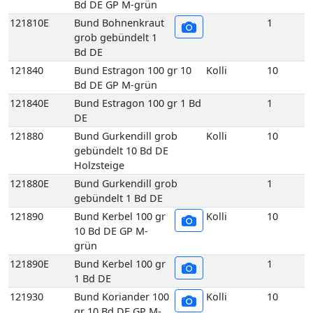
Bd DE GP M-grün
121840E
Bund Estragon 100 gr 1 Bd
1
DE
121880
Bund Gurkendill grob
Kolli
10
gebündelt 10 Bd DE
Holzsteige
121880E
Bund Gurkendill grob
1
gebündelt 1 Bd DE
121890
Bund Kerbel 100 gr
Kolli
10
10 Bd DE GP M-
grün
121890E
Bund Kerbel 100 gr
1
1 Bd DE
121930
Bund Koriander 100
Kolli
10
gr 10 Bd DE GP M-
grün
121930E
Bund Koriander 100
1
gr 1 Bd DE
121970
Bund Liebstöckel 100 gr 10
Kolli
10