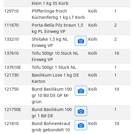
133210
Shiitake 1,5 kg NL
Kolli
2
Einweg VP
137610
Tofu 500gr 10 Stück NL
Kolli
10
Einweg VP
137610E
Tofu 500gr 1 Stück NL
1
121730
Basilikum Lose 1 kg DE
Kolli
1
Karton
121750
Bund Basilikum 100
Kolli
10
gr 10 Bd DE GP M-
grün
121750E
Bund Basilikum 100
1
gr 1 Bd DE
121810
Bund Bohnenkraut
Kolli
10
grob gebündelt 10
Bd DE GP M-grün
121810E
Bund Bohnenkraut
1
grob gebündelt 1
Bd DE
121840
Bund Estragon 100 gr 10
Kolli
10