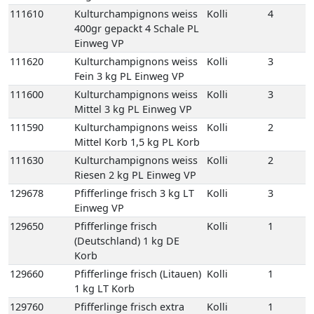
111600
Kulturchampignons weiss
Kolli
3
Mittel 3 kg PL Einweg VP
111590
Kulturchampignons weiss
Kolli
2
Mittel Korb 1,5 kg PL Korb
111630
Kulturchampignons weiss
Kolli
2
Riesen 2 kg PL Einweg VP
129678
Pfifferlinge frisch 3 kg LT
Kolli
3
Einweg VP
129650
Pfifferlinge frisch
Kolli
1
(Deutschland) 1 kg DE
Korb
129660
Pfifferlinge frisch (Litauen)
Kolli
1
1 kg LT Korb
129760
Pfifferlinge frisch extra
Kolli
1
klein 1 kg XS Korb
129710
Pfifferlinge frisch
Kolli
1
Küchenfertig 1 kg LT Korb
111670
Porta-Bella Pilz braun 1,5
Kolli
2
kg PL Einweg VP