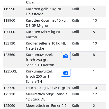
120000
Karotten Mix 5 kg NL
Kolli
5
Karton
133130
Knollensellerie 10 kg NL
Kolli
10
Netz-Säcke
123560
Kurkumawurzel,
Kolli
8
frisch 250 gr 8
Schale TH Karton
123560E
Kurkumawurzel,
1
frisch 250 gr 1
Schale TH
123730
Lauch 10 kg DE GP H-grün
Kolli
10
125110
Meerrettich 50gr Scandia
Kolli
12
12 Stück DE
125060
Meerrettich im Eimer 2,5
Kolli
2
kg DE
125100
Meerrettich im Glas 100gr
Kolli
12
12 Stück DE
125080
Meerrettich Lieblings-Kren
Kolli
1
1Kg 1 Eimer DE