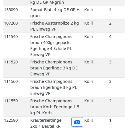
111540
Frische Champignons
Kolli
4
braun 400gr gepackt
Egerlinge 4 Schale PL
Einweg VP
111520
Frische Champignons
Kolli
3
braun Egerlinge 3 kg DE
Einweg VP
111560
Frische Champignons
Kolli
3
braun Egerlinge 3 kg PL
Einweg VP
111550
Frische Champignons
Kolli
2
braun Korb Egerlinge 1,5
kg PL Korb
122580
Kräuterseitlinge
Kolli
1
2kg 1 Beutel KR
111610
Kulturchampignons weiss
Kolli
4
400gr gepackt 4 Schale PL
Einweg VP
111620
Kulturchampignons weiss
Kolli
3
Fein 3 kg PL Einweg VP