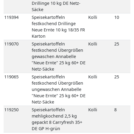
Karton
119070
Speisekartoffeln
Kolli
25
festkochend Übergrößen
gewaschen Annabelle
"Neue Ernte" 25 kg 60+ DE
Netz-Säcke
119065
Speisekartoffeln
Kolli
25
festkochend Übergrößen
ungewaschen Annabelle
"Neue Ernte" 25 kg 60+ DE
Netz-Säcke
119250
Speisekartoffeln
Kolli
8
mehligkochend 2,5 kg
gepackt 8 Carryfresh 35+
DE GP H-grün
118770
Speisekartoffeln
Kolli
12
mehligkochend Sunita 12,5
kg 35+ DE Netz-Säcke
118780
Speisekartoffeln
Kolli
25
mehligkochend Sunita 25