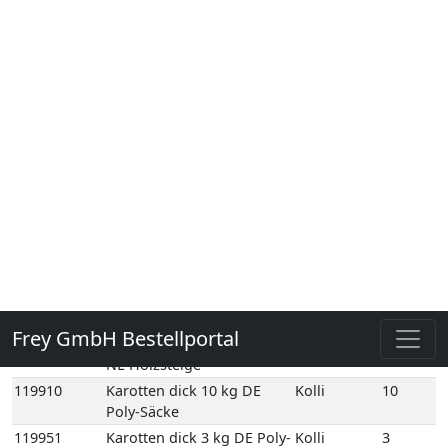
Normalbund 1 Bd DE
109760E
Bundzwiebeln
1
Normalbund 1 Bd EG
116420
Futterkarotten 20 kg DE
Kolli
20
Netz-Säcke
119780
Karotten 12,5 kg DE GP M-
Kolli
12
grün
119860
Karotten 1kg gepackt 12
Kolli
12
Schale DE GP H-grün
119890
Karotten Beta Sweet 5 kg
Kolli
5
NL Holzsteige
119910
Karotten dick 10 kg DE
Kolli
10
Poly-Säcke
119951
Karotten dick 3 kg DE Poly-
Kolli
3
Säcke
119990
Karotten gelb 5 kg NL
Kolli
5
Holzsteige
119960
Karotten Gourmet 10 kg
Kolli
10
DE GP M-grün