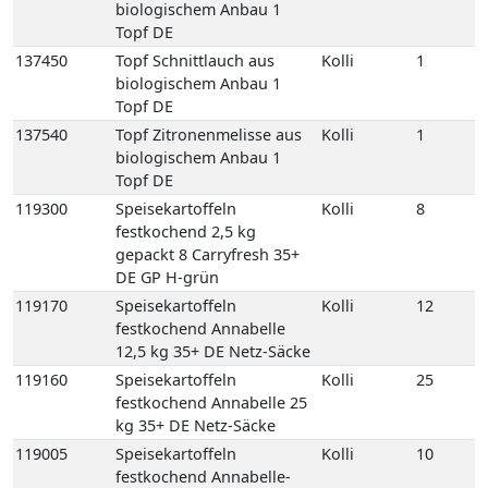
137540
Topf Zitronenmelisse aus
Kolli
1
biologischem Anbau 1
Topf DE
119300
Speisekartoffeln
Kolli
8
festkochend 2,5 kg
gepackt 8 Carryfresh 35+
DE GP H-grün
119170
Speisekartoffeln
Kolli
12
festkochend Annabelle
12,5 kg 35+ DE Netz-Säcke
119160
Speisekartoffeln
Kolli
25
festkochend Annabelle 25
kg 35+ DE Netz-Säcke
119005
Speisekartoffeln
Kolli
10
festkochend Annabelle-
Drillinge 10 kg DE Netz-
Säcke
119394
Speisekartoffeln
Kolli
10
festkochend Drillinge
Neue Ernte 10 kg 18/35 FR