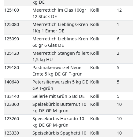
125090
Meerrettich Lieblings-Kren
Kolli
6
60 gr 6 Glas DE
125120
Meerrettich Stangen foliert
Kolli
2
1,5 kg HU
129180
Pastinakenwurzel Neue
Kolli
5
Ernte 5 kg DE GP T-grün
140640
Petersilienwurzeln 5 kg DE
Kolli
5
GP T-grün
133140
Sellerie mit Grün 5 Bd DE
Kolli
5
123360
Speisekürbis Butternut 10
Kolli
10
kg DE GP M-grün
123260
Speisekürbis Hokaido 10
Kolli
10
kg DE GP M-grün
123330
Speisekürbis Spaghetti 10
Kolli
10
kg DE GP M-grün
135090
Spinat-Blatt 4 kg DE GP H-
Kolli
4
grün
107200
Frische Austernpilze 2 kg
Kolli
2
PL Einweg VP