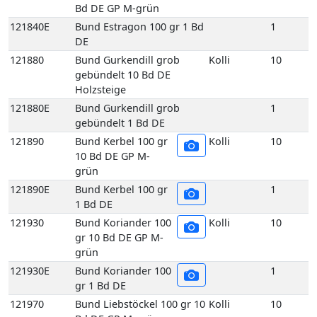
Bd DE GP M-grün
121840E
Bund Estragon 100 gr 1 Bd
1
DE
121880
Bund Gurkendill grob
Kolli
10
gebündelt 10 Bd DE
Holzsteige
121880E
Bund Gurkendill grob
1
gebündelt 1 Bd DE
121890
Bund Kerbel 100 gr
Kolli
10
10 Bd DE GP M-
grün
121890E
Bund Kerbel 100 gr
1
1 Bd DE
121930
Bund Koriander 100
Kolli
10
gr 10 Bd DE GP M-
grün
121930E
Bund Koriander 100
1
gr 1 Bd DE
121970
Bund Liebstöckel 100 gr 10
Kolli
10