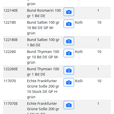
grün
122140E
Bund Rosmarin 100
1
gr 1 Bd DE
122180
Bund Salbei 100 gr
Kolli
10
10 Bd DE GP M-
grün
122180E
Bund Salbei 100 gr
1
1 Bd DE
122260
Bund Thymian 100
Kolli
10
gr 10 Bd DE GP M-
grün
122260E
Bund Thymian 100
1
gr 1 Bd DE
117070
Echte Frankfurter
Kolli
10
Grüne Soße 200 gr
10 Stück DE GP H-
grün
117070E
Echte Frankfurter
1
Grüne Soße 200 gr