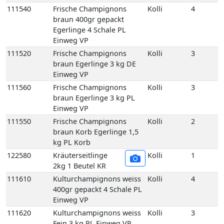
111540
Frische Champignons
Kolli
4
braun 400gr gepackt
Egerlinge 4 Schale PL
Einweg VP
111520
Frische Champignons
Kolli
3
braun Egerlinge 3 kg DE
Einweg VP
111560
Frische Champignons
Kolli
3
braun Egerlinge 3 kg PL
Einweg VP
111550
Frische Champignons
Kolli
2
braun Korb Egerlinge 1,5
kg PL Korb
122580
Kräuterseitlinge
Kolli
1
2kg 1 Beutel KR
111610
Kulturchampignons weiss
Kolli
4
400gr gepackt 4 Schale PL
Einweg VP
111620
Kulturchampignons weiss
Kolli
3
Fein 3 kg PL Einweg VP