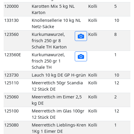
120000
Karotten Mix 5 kg NL
Kolli
5
Karton
133130
Knollensellerie 10 kg NL
Kolli
10
Netz-Säcke
123560
Kurkumawurzel,
Kolli
8
frisch 250 gr 8
Schale TH Karton
123560E
Kurkumawurzel,
1
frisch 250 gr 1
Schale TH
123730
Lauch 10 kg DE GP H-grün
Kolli
10
125110
Meerrettich 50gr Scandia
Kolli
12
12 Stück DE
125060
Meerrettich im Eimer 2,5
Kolli
2
kg DE
125100
Meerrettich im Glas 100gr
Kolli
12
12 Stück DE
125080
Meerrettich Lieblings-Kren
Kolli
1
1Kg 1 Eimer DE