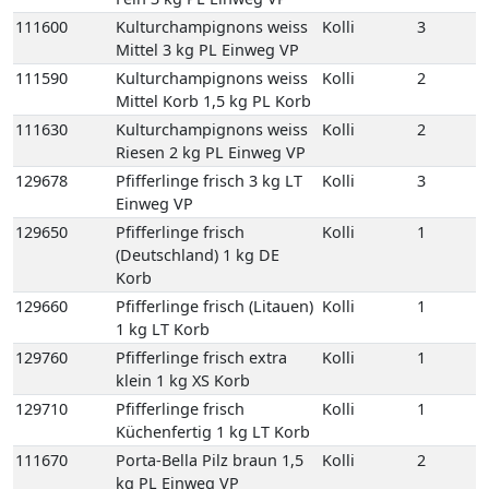
111600
Kulturchampignons weiss
Kolli
3
Mittel 3 kg PL Einweg VP
111590
Kulturchampignons weiss
Kolli
2
Mittel Korb 1,5 kg PL Korb
111630
Kulturchampignons weiss
Kolli
2
Riesen 2 kg PL Einweg VP
129678
Pfifferlinge frisch 3 kg LT
Kolli
3
Einweg VP
129650
Pfifferlinge frisch
Kolli
1
(Deutschland) 1 kg DE
Korb
129660
Pfifferlinge frisch (Litauen)
Kolli
1
1 kg LT Korb
129760
Pfifferlinge frisch extra
Kolli
1
klein 1 kg XS Korb
129710
Pfifferlinge frisch
Kolli
1
Küchenfertig 1 kg LT Korb
111670
Porta-Bella Pilz braun 1,5
Kolli
2
kg PL Einweg VP