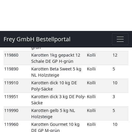
Normalbund 1 Bd DE
109760E
Bundzwiebeln
1
Normalbund 1 Bd EG
116420
Futterkarotten 20 kg DE
Kolli
20
Netz-Säcke
119780
Karotten 12,5 kg DE GP M-
Kolli
12
grün
119860
Karotten 1kg gepackt 12
Kolli
12
Schale DE GP H-grün
119890
Karotten Beta Sweet 5 kg
Kolli
5
NL Holzsteige
119910
Karotten dick 10 kg DE
Kolli
10
Poly-Säcke
119951
Karotten dick 3 kg DE Poly-
Kolli
3
Säcke
119990
Karotten gelb 5 kg NL
Kolli
5
Holzsteige
119960
Karotten Gourmet 10 kg
Kolli
10
DE GP M-grün