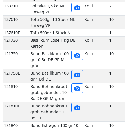
133210
Shiitake 1,5 kg NL
Kolli
2
Einweg VP
137610
Tofu 500gr 10 Stück NL
Kolli
10
Einweg VP
137610E
Tofu 500gr 1 Stück NL
1
121730
Basilikum Lose 1 kg DE
Kolli
1
Karton
121750
Bund Basilikum 100
Kolli
10
gr 10 Bd DE GP M-
grün
121750E
Bund Basilikum 100
1
gr 1 Bd DE
121810
Bund Bohnenkraut
Kolli
10
grob gebündelt 10
Bd DE GP M-grün
121810E
Bund Bohnenkraut
1
grob gebündelt 1
Bd DE
121840
Bund Estragon 100 gr 10
Kolli
10