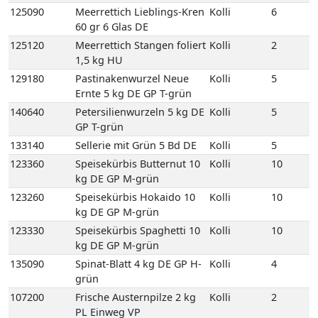
125090
Meerrettich Lieblings-Kren
Kolli
6
60 gr 6 Glas DE
125120
Meerrettich Stangen foliert
Kolli
2
1,5 kg HU
129180
Pastinakenwurzel Neue
Kolli
5
Ernte 5 kg DE GP T-grün
140640
Petersilienwurzeln 5 kg DE
Kolli
5
GP T-grün
133140
Sellerie mit Grün 5 Bd DE
Kolli
5
123360
Speisekürbis Butternut 10
Kolli
10
kg DE GP M-grün
123260
Speisekürbis Hokaido 10
Kolli
10
kg DE GP M-grün
123330
Speisekürbis Spaghetti 10
Kolli
10
kg DE GP M-grün
135090
Spinat-Blatt 4 kg DE GP H-
Kolli
4
grün
107200
Frische Austernpilze 2 kg
Kolli
2
PL Einweg VP