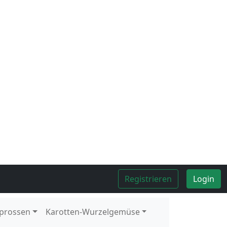
Kolli
10
Stück
1
Stück
Kolli
5
kg
Kolli
12
Schale
1
Schale
Kolli
2
kg
Kolli
10
Stück
Kolli
6
Stück
Kolli
1
kg
Kolli
9
Stück
Kolli
12
Stück