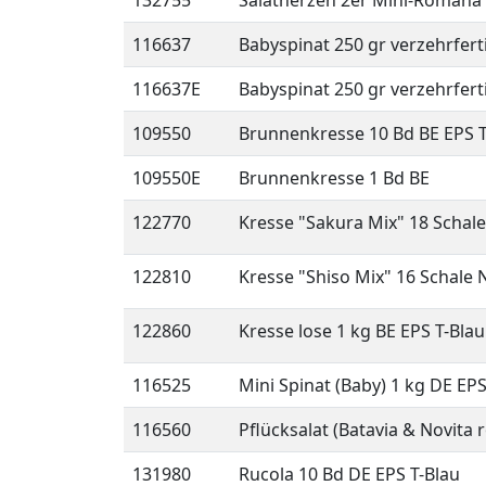
132755
Salatherzen 2er Mini-Romana 
116637
Babyspinat 250 gr verzehrferti
116637E
Babyspinat 250 gr verzehrferti
109550
Brunnenkresse 10 Bd BE EPS T
109550E
Brunnenkresse 1 Bd BE
122770
Kresse "Sakura Mix" 18 Schal
122810
Kresse "Shiso Mix" 16 Schale 
122860
Kresse lose 1 kg BE EPS T-Blau
116525
Mini Spinat (Baby) 1 kg DE EPS
116560
Pflücksalat (Batavia & Novita
131980
Rucola 10 Bd DE EPS T-Blau