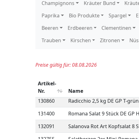
121520
Kopfsalat Freiland 12 Stück D
121620
Kopfsalat Rot 9 Stück DE GP 
122900
Krull grün Freiland 9 Stück D
123030
Krull rot Freiland 9 Stück DE 
124030
Lollo Bionda Freiland 9 Stück
124150
Lollo Rosso Freiland 9 Stück 
126220
Mix-Salat Lollo rosso-Lollo bi
130860
Radicchio 2,5 kg DE GP T-grün
131400
Romana Salat 9 Stück DE GP 
132091
Salanova Rot Art Kopfsalat 8 