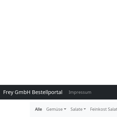
136020
Staudensellerie getütet 10 S
136020E
Staudensellerie getütet 1 Stü
109900
Wachsbohnen 5 kg DE EPS K 
140760
Zuckererbsen 250 gr gepackt 
140760E
Zuckererbsen 250 gr gepackt 
140750
Zuckererbsen lose 2 kg KE Ka
114400
Eissalat foliert Behr 10 Stück
114730
Endivien 6 Stück DE GP H-grü
115950
Feldsalat gest. Treibhaus 1 kg
116350
Frisee 9 Stück DE GP H-grün
121510
Kopfsalat 12 Stück 500 gr BE 