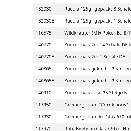
132030
Rucola 125gr gepackt 8 Schal
132030E
Rucola 125gr gepackt 1 Schal
116575
Wildkräuter (Mix Poker Bull) (
140770
Zuckermais 2er 14 Schale DE 
140770E
Zuckermais 2er 1 Schale DE
140865
Zuckermais gekocht, 2 Kolben
140865E
Zuckermais gekocht, 2 Kolben 
140910
Zuckermais Lose 25 Steige NL
117950
Gewürzgurken "Cornichons" i
117930
Gewürzgurken im Glas 670 ml
117970
Rote Beete im Glas 720 ml Ho