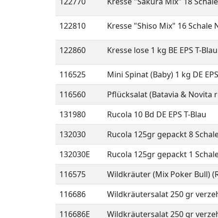
122770
Kresse "Sakura Mix" 18 Schal
122810
Kresse "Shiso Mix" 16 Schale 
122860
Kresse lose 1 kg BE EPS T-Blau
116525
Mini Spinat (Baby) 1 kg DE EPS
116560
Pflücksalat (Batavia & Novita
131980
Rucola 10 Bd DE EPS T-Blau
132030
Rucola 125gr gepackt 8 Schal
132030E
Rucola 125gr gepackt 1 Schal
116575
Wildkräuter (Mix Poker Bull) (
116686
Wildkräutersalat 250 gr verzeh
116686E
Wildkräutersalat 250 gr verzeh