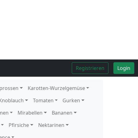
Kolli
8
Stück
Kolli
4
kg
Kolli
4
kg
Kolli
10
Stück
1
Stück
Kolli
5
kg
Kolli
12
Schale
1
Schale
Kolli
2
kg
Kolli
10
Stück
Kolli
10
Stück