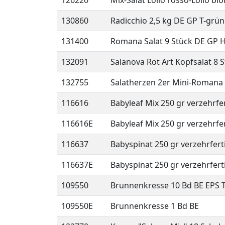
126220
Mix-Salat Lollo rosso-Lollo bi
130860
Radicchio 2,5 kg DE GP T-grün
131400
Romana Salat 9 Stück DE GP 
132091
Salanova Rot Art Kopfsalat 8 
132755
Salatherzen 2er Mini-Romana 
116616
Babyleaf Mix 250 gr verzehrfer
116616E
Babyleaf Mix 250 gr verzehrfer
116637
Babyspinat 250 gr verzehrferti
116637E
Babyspinat 250 gr verzehrferti
109550
Brunnenkresse 10 Bd BE EPS T
109550E
Brunnenkresse 1 Bd BE