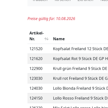
114730
Endivien 6 Stück DE GP H-grü
115950
Feldsalat gest. Treibhaus 1 kg
116350
Frisee 9 Stück DE GP H-grün
121510
Kopfsalat 12 Stück 500 gr BE 
121520
Kopfsalat Freiland 12 Stück D
121620
Kopfsalat Rot 9 Stück DE GP 
122900
Krull grün Freiland 9 Stück D
123030
Krull rot Freiland 9 Stück DE 
124030
Lollo Bionda Freiland 9 Stück
124150
Lollo Rosso Freiland 9 Stück 