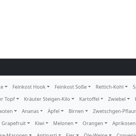
grün
 4 kg DE GP T-grün
arsegen 4 kg DE GP T-grün
tück DE GP M-grün
ck DE
136
12 Schale KE Karton
1 Schale KE
rton
 DE Karton
k DE Karton