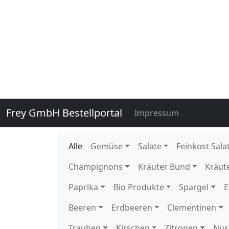
131510
Romanesco 8 Stück DE GP H-
135910
Stangenbohnen Freiland Hilda
135920
Stangenbohnen Freiland Neck
136020
Staudensellerie getütet 10 S
136020E
Staudensellerie getütet 1 Stü
109900
Wachsbohnen 5 kg DE EPS K 
140760
Zuckererbsen 250 gr gepackt 
140760E
Zuckererbsen 250 gr gepackt 
140750
Zuckererbsen lose 2 kg KE Ka
114400
Eissalat foliert Behr 10 Stück
114410
Eissalat foliert Briem 10 Stüc