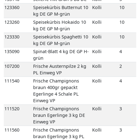
111540
Frische Champignons
Kolli
4
braun 400gr gepackt
Egerlinge 4 Schale PL
Einweg VP
111520
Frische Champignons
Kolli
3
braun Egerlinge 3 kg DE
Einweg VP
111560
Frische Champignons
Kolli
3
braun Egerlinge 3 kg PL
Einweg VP
111550
Frische Champignons
Kolli
2
braun Korb Egerlinge 1,5
kg PL Korb
122580
Kräuterseitlinge
Kolli
1
2kg 1 Beutel KR
111610
Kulturchampignons weiss
Kolli
4
400gr gepackt 4 Schale PL
Einweg VP
111620
Kulturchampignons weiss
Kolli
3
Fein 3 kg PL Einweg VP