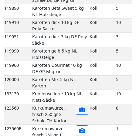
120000
Karotten Mix 5 kg NL
Kolli
5
Karton
133130
Knollensellerie 10 kg NL
Kolli
10
Netz-Säcke
123560
Kurkumawurzel,
Kolli
8
frisch 250 gr 8
Schale TH Karton
123560E
Kurkumawurzel,
1
frisch 250 gr 1
Schale TH
123730
Lauch 10 kg DE GP H-grün
Kolli
10
125110
Meerrettich 50gr Scandia
Kolli
12
12 Stück DE
125060
Meerrettich im Eimer 2,5
Kolli
2
kg DE
125100
Meerrettich im Glas 100gr
Kolli
12
12 Stück DE
125080
Meerrettich Lieblings-Kren
Kolli
1
1Kg 1 Eimer DE