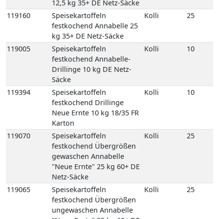
Karton
119070
Speisekartoffeln
Kolli
25
festkochend Übergrößen
gewaschen Annabelle
"Neue Ernte" 25 kg 60+ DE
Netz-Säcke
119065
Speisekartoffeln
Kolli
25
festkochend Übergrößen
ungewaschen Annabelle
"Neue Ernte" 25 kg 60+ DE
Netz-Säcke
119250
Speisekartoffeln
Kolli
8
mehligkochend 2,5 kg
gepackt 8 Carryfresh 35+
DE GP H-grün
118770
Speisekartoffeln
Kolli
12
mehligkochend Sunita 12,5
kg 35+ DE Netz-Säcke
118780
Speisekartoffeln
Kolli
25
mehligkochend Sunita 25