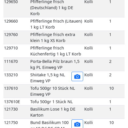
133210
Shiitake 1,5 kg NL
Kolli
2
Einweg VP
137610
Tofu 500gr 10 Stück NL
Kolli
10
Einweg VP
137610E
Tofu 500gr 1 Stück NL
1
121730
Basilikum Lose 1 kg DE
Kolli
1
Karton
121750
Bund Basilikum 100
Kolli
10
gr 10 Bd DE GP M-
grün
121750E
Bund Basilikum 100
1
gr 1 Bd DE
121810
Bund Bohnenkraut
Kolli
10
grob gebündelt 10
Bd DE GP M-grün
121810E
Bund Bohnenkraut
1
grob gebündelt 1
Bd DE
121840
Bund Estragon 100 gr 10
Kolli
10