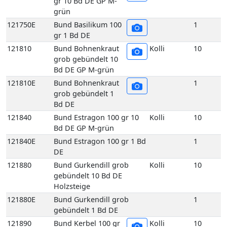
Bd DE GP M-grün
121840E
Bund Estragon 100 gr 1 Bd
1
DE
121880
Bund Gurkendill grob
Kolli
10
gebündelt 10 Bd DE
Holzsteige
121880E
Bund Gurkendill grob
1
gebündelt 1 Bd DE
121890
Bund Kerbel 100 gr
Kolli
10
10 Bd DE GP M-
grün
121890E
Bund Kerbel 100 gr
1
1 Bd DE
121930
Bund Koriander 100
Kolli
10
gr 10 Bd DE GP M-
grün
121930E
Bund Koriander 100
1
gr 1 Bd DE
121970
Bund Liebstöckel 100 gr 10
Kolli
10