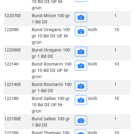
grün
122140E
Bund Rosmarin 100
1
gr 1 Bd DE
122180
Bund Salbei 100 gr
Kolli
10
10 Bd DE GP M-
grün
122180E
Bund Salbei 100 gr
1
1 Bd DE
122260
Bund Thymian 100
Kolli
10
gr 10 Bd DE GP M-
grün
122260E
Bund Thymian 100
1
gr 1 Bd DE
117070
Echte Frankfurter
Kolli
10
Grüne Soße 200 gr
10 Stück DE GP H-
grün
117070E
Echte Frankfurter
1
Grüne Soße 200 gr