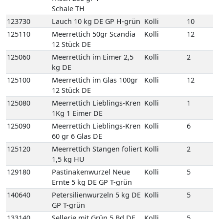
125090
Meerrettich Lieblings-Kren
Kolli
6
60 gr 6 Glas DE
125120
Meerrettich Stangen foliert
Kolli
2
1,5 kg HU
129180
Pastinakenwurzel Neue
Kolli
5
Ernte 5 kg DE GP T-grün
140640
Petersilienwurzeln 5 kg DE
Kolli
5
GP T-grün
133140
Sellerie mit Grün 5 Bd DE
Kolli
5
123360
Speisekürbis Butternut 10
Kolli
10
kg DE GP M-grün
123260
Speisekürbis Hokaido 10
Kolli
10
kg DE GP M-grün
123330
Speisekürbis Spaghetti 10
Kolli
10
kg DE GP M-grün
135090
Spinat-Blatt 4 kg DE GP H-
Kolli
4
grün
107200
Frische Austernpilze 2 kg
Kolli
2
PL Einweg VP