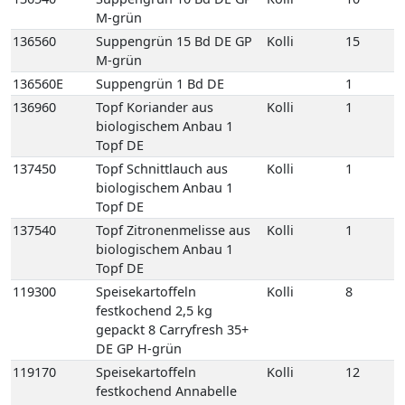
137540
Topf Zitronenmelisse aus
Kolli
1
biologischem Anbau 1
Topf DE
119300
Speisekartoffeln
Kolli
8
festkochend 2,5 kg
gepackt 8 Carryfresh 35+
DE GP H-grün
119170
Speisekartoffeln
Kolli
12
festkochend Annabelle
12,5 kg 35+ DE Netz-Säcke
119160
Speisekartoffeln
Kolli
25
festkochend Annabelle 25
kg 35+ DE Netz-Säcke
119005
Speisekartoffeln
Kolli
10
festkochend Annabelle-
Drillinge 10 kg DE Netz-
Säcke
119394
Speisekartoffeln
Kolli
10
festkochend Drillinge
Neue Ernte 10 kg 18/35 FR