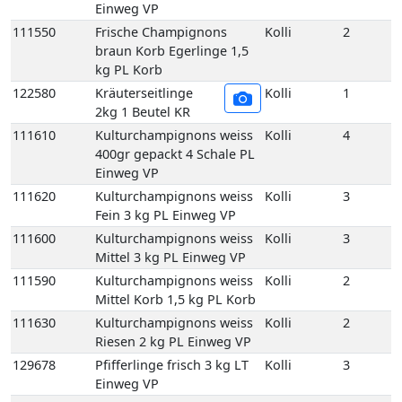
111600
Kulturchampignons weiss
Kolli
3
Mittel 3 kg PL Einweg VP
111590
Kulturchampignons weiss
Kolli
2
Mittel Korb 1,5 kg PL Korb
111630
Kulturchampignons weiss
Kolli
2
Riesen 2 kg PL Einweg VP
129678
Pfifferlinge frisch 3 kg LT
Kolli
3
Einweg VP
129650
Pfifferlinge frisch
Kolli
1
(Deutschland) 1 kg DE
Korb
129660
Pfifferlinge frisch (Litauen)
Kolli
1
1 kg LT Korb
129760
Pfifferlinge frisch extra
Kolli
1
klein 1 kg XS Korb
129710
Pfifferlinge frisch
Kolli
1
Küchenfertig 1 kg LT Korb
111670
Porta-Bella Pilz braun 1,5
Kolli
2
kg PL Einweg VP