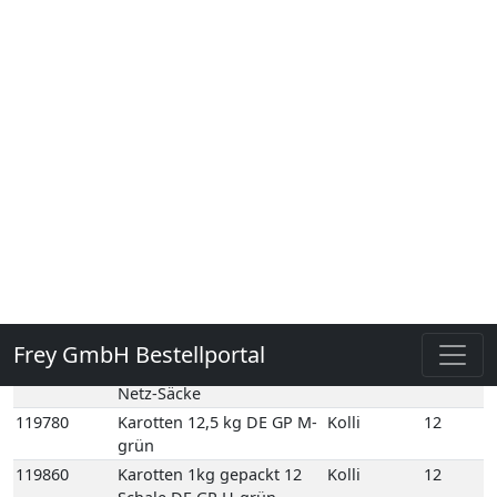
Normalbund 1 Bd DE
109760E
Bundzwiebeln
1
Normalbund 1 Bd EG
116420
Futterkarotten 20 kg DE
Kolli
20
Netz-Säcke
119780
Karotten 12,5 kg DE GP M-
Kolli
12
grün
119860
Karotten 1kg gepackt 12
Kolli
12
Schale DE GP H-grün
119890
Karotten Beta Sweet 5 kg
Kolli
5
NL Holzsteige
119910
Karotten dick 10 kg DE
Kolli
10
Poly-Säcke
119951
Karotten dick 3 kg DE Poly-
Kolli
3
Säcke
119990
Karotten gelb 5 kg NL
Kolli
5
Holzsteige
119960
Karotten Gourmet 10 kg
Kolli
10
DE GP M-grün