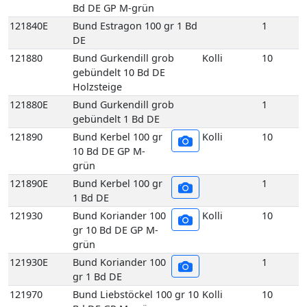
Bd DE GP M-grün
121840E
Bund Estragon 100 gr 1 Bd
1
DE
121880
Bund Gurkendill grob
Kolli
10
gebündelt 10 Bd DE
Holzsteige
121880E
Bund Gurkendill grob
1
gebündelt 1 Bd DE
121890
Bund Kerbel 100 gr
Kolli
10
10 Bd DE GP M-
grün
121890E
Bund Kerbel 100 gr
1
1 Bd DE
121930
Bund Koriander 100
Kolli
10
gr 10 Bd DE GP M-
grün
121930E
Bund Koriander 100
1
gr 1 Bd DE
121970
Bund Liebstöckel 100 gr 10
Kolli
10