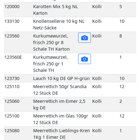
120000
Karotten Mix 5 kg NL
Kolli
5
Karton
133130
Knollensellerie 10 kg NL
Kolli
10
Netz-Säcke
123560
Kurkumawurzel,
Kolli
8
frisch 250 gr 8
Schale TH Karton
123560E
Kurkumawurzel,
1
frisch 250 gr 1
Schale TH
123730
Lauch 10 kg DE GP H-grün
Kolli
10
125110
Meerrettich 50gr Scandia
Kolli
12
12 Stück DE
125060
Meerrettich im Eimer 2,5
Kolli
2
kg DE
125100
Meerrettich im Glas 100gr
Kolli
12
12 Stück DE
125080
Meerrettich Lieblings-Kren
Kolli
1
1Kg 1 Eimer DE