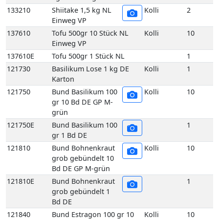
133210
Shiitake 1,5 kg NL
Kolli
2
Einweg VP
137610
Tofu 500gr 10 Stück NL
Kolli
10
Einweg VP
137610E
Tofu 500gr 1 Stück NL
1
121730
Basilikum Lose 1 kg DE
Kolli
1
Karton
121750
Bund Basilikum 100
Kolli
10
gr 10 Bd DE GP M-
grün
121750E
Bund Basilikum 100
1
gr 1 Bd DE
121810
Bund Bohnenkraut
Kolli
10
grob gebündelt 10
Bd DE GP M-grün
121810E
Bund Bohnenkraut
1
grob gebündelt 1
Bd DE
121840
Bund Estragon 100 gr 10
Kolli
10