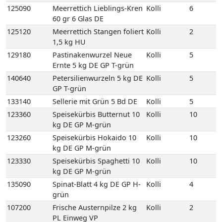
125090
Meerrettich Lieblings-Kren
Kolli
6
60 gr 6 Glas DE
125120
Meerrettich Stangen foliert
Kolli
2
1,5 kg HU
129180
Pastinakenwurzel Neue
Kolli
5
Ernte 5 kg DE GP T-grün
140640
Petersilienwurzeln 5 kg DE
Kolli
5
GP T-grün
133140
Sellerie mit Grün 5 Bd DE
Kolli
5
123360
Speisekürbis Butternut 10
Kolli
10
kg DE GP M-grün
123260
Speisekürbis Hokaido 10
Kolli
10
kg DE GP M-grün
123330
Speisekürbis Spaghetti 10
Kolli
10
kg DE GP M-grün
135090
Spinat-Blatt 4 kg DE GP H-
Kolli
4
grün
107200
Frische Austernpilze 2 kg
Kolli
2
PL Einweg VP