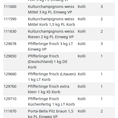
111600
Kulturchampignons weiss
Kolli
3
Mittel 3 kg PL Einweg VP
111590
Kulturchampignons weiss
Kolli
2
Mittel Korb 1,5 kg PL Korb
111630
Kulturchampignons weiss
Kolli
2
Riesen 2 kg PL Einweg VP
129678
Pfifferlinge frisch 3 kg LT
Kolli
3
Einweg VP
129650
Pfifferlinge frisch
Kolli
1
(Deutschland) 1 kg DE
Korb
129660
Pfifferlinge frisch (Litauen)
Kolli
1
1 kg LT Korb
129760
Pfifferlinge frisch extra
Kolli
1
klein 1 kg XS Korb
129710
Pfifferlinge frisch
Kolli
1
Küchenfertig 1 kg LT Korb
111670
Porta-Bella Pilz braun 1,5
Kolli
2
kg PL Einweg VP