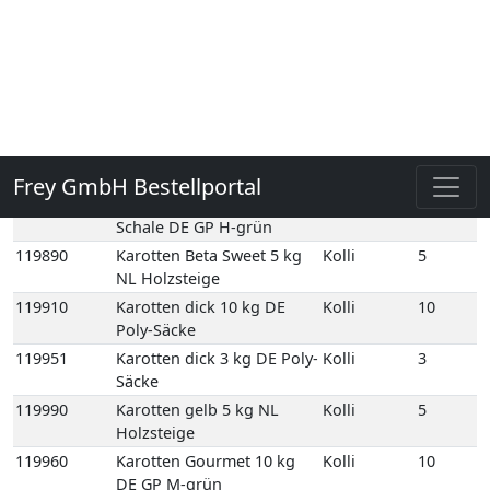
Normalbund 1 Bd DE
109760E
Bundzwiebeln
1
Normalbund 1 Bd EG
116420
Futterkarotten 20 kg DE
Kolli
20
Netz-Säcke
119780
Karotten 12,5 kg DE GP M-
Kolli
12
grün
119860
Karotten 1kg gepackt 12
Kolli
12
Schale DE GP H-grün
119890
Karotten Beta Sweet 5 kg
Kolli
5
NL Holzsteige
119910
Karotten dick 10 kg DE
Kolli
10
Poly-Säcke
119951
Karotten dick 3 kg DE Poly-
Kolli
3
Säcke
119990
Karotten gelb 5 kg NL
Kolli
5
Holzsteige
119960
Karotten Gourmet 10 kg
Kolli
10
DE GP M-grün