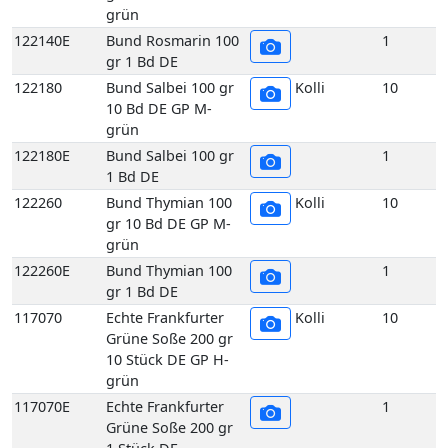
grün
122140E
Bund Rosmarin 100
1
gr 1 Bd DE
122180
Bund Salbei 100 gr
Kolli
10
10 Bd DE GP M-
grün
122180E
Bund Salbei 100 gr
1
1 Bd DE
122260
Bund Thymian 100
Kolli
10
gr 10 Bd DE GP M-
grün
122260E
Bund Thymian 100
1
gr 1 Bd DE
117070
Echte Frankfurter
Kolli
10
Grüne Soße 200 gr
10 Stück DE GP H-
grün
117070E
Echte Frankfurter
1
Grüne Soße 200 gr