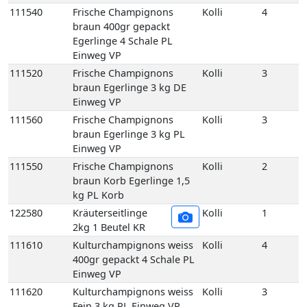
111540
Frische Champignons
Kolli
4
braun 400gr gepackt
Egerlinge 4 Schale PL
Einweg VP
111520
Frische Champignons
Kolli
3
braun Egerlinge 3 kg DE
Einweg VP
111560
Frische Champignons
Kolli
3
braun Egerlinge 3 kg PL
Einweg VP
111550
Frische Champignons
Kolli
2
braun Korb Egerlinge 1,5
kg PL Korb
122580
Kräuterseitlinge
Kolli
1
2kg 1 Beutel KR
111610
Kulturchampignons weiss
Kolli
4
400gr gepackt 4 Schale PL
Einweg VP
111620
Kulturchampignons weiss
Kolli
3
Fein 3 kg PL Einweg VP