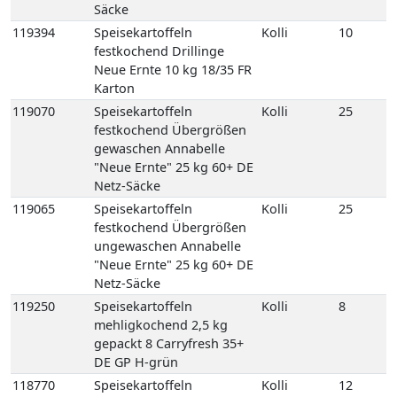
Karton
119070
Speisekartoffeln
Kolli
25
festkochend Übergrößen
gewaschen Annabelle
"Neue Ernte" 25 kg 60+ DE
Netz-Säcke
119065
Speisekartoffeln
Kolli
25
festkochend Übergrößen
ungewaschen Annabelle
"Neue Ernte" 25 kg 60+ DE
Netz-Säcke
119250
Speisekartoffeln
Kolli
8
mehligkochend 2,5 kg
gepackt 8 Carryfresh 35+
DE GP H-grün
118770
Speisekartoffeln
Kolli
12
mehligkochend Sunita 12,5
kg 35+ DE Netz-Säcke
118780
Speisekartoffeln
Kolli
25
mehligkochend Sunita 25