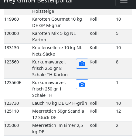
120000
Karotten Mix 5 kg NL
Kolli
5
Karton
133130
Knollensellerie 10 kg NL
Kolli
10
Netz-Säcke
123560
Kurkumawurzel,
Kolli
8
frisch 250 gr 8
Schale TH Karton
123560E
Kurkumawurzel,
1
frisch 250 gr 1
Schale TH
123730
Lauch 10 kg DE GP H-grün
Kolli
10
125110
Meerrettich 50gr Scandia
Kolli
12
12 Stück DE
125060
Meerrettich im Eimer 2,5
Kolli
2
kg DE
125100
Meerrettich im Glas 100gr
Kolli
12
12 Stück DE
125080
Meerrettich Lieblings-Kren
Kolli
1
1Kg 1 Eimer DE