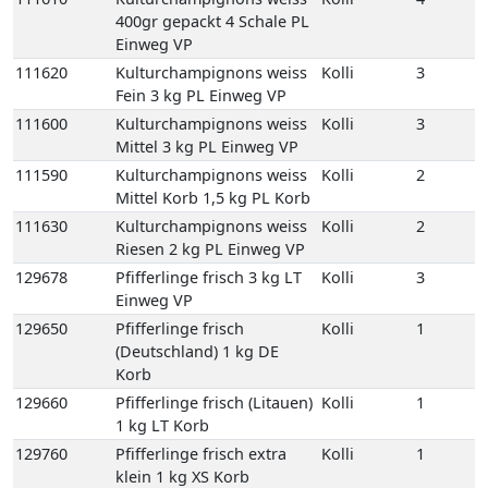
111600
Kulturchampignons weiss
Kolli
3
Mittel 3 kg PL Einweg VP
111590
Kulturchampignons weiss
Kolli
2
Mittel Korb 1,5 kg PL Korb
111630
Kulturchampignons weiss
Kolli
2
Riesen 2 kg PL Einweg VP
129678
Pfifferlinge frisch 3 kg LT
Kolli
3
Einweg VP
129650
Pfifferlinge frisch
Kolli
1
(Deutschland) 1 kg DE
Korb
129660
Pfifferlinge frisch (Litauen)
Kolli
1
1 kg LT Korb
129760
Pfifferlinge frisch extra
Kolli
1
klein 1 kg XS Korb
129710
Pfifferlinge frisch
Kolli
1
Küchenfertig 1 kg LT Korb
111670
Porta-Bella Pilz braun 1,5
Kolli
2
kg PL Einweg VP