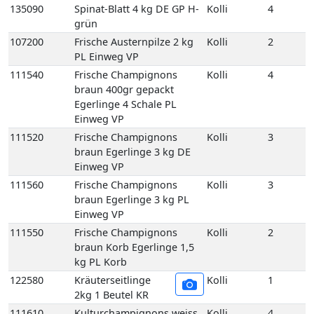
111540
Frische Champignons
Kolli
4
braun 400gr gepackt
Egerlinge 4 Schale PL
Einweg VP
111520
Frische Champignons
Kolli
3
braun Egerlinge 3 kg DE
Einweg VP
111560
Frische Champignons
Kolli
3
braun Egerlinge 3 kg PL
Einweg VP
111550
Frische Champignons
Kolli
2
braun Korb Egerlinge 1,5
kg PL Korb
122580
Kräuterseitlinge
Kolli
1
2kg 1 Beutel KR
111610
Kulturchampignons weiss
Kolli
4
400gr gepackt 4 Schale PL
Einweg VP
111620
Kulturchampignons weiss
Kolli
3
Fein 3 kg PL Einweg VP