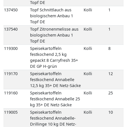
137540
Topf Zitronenmelisse aus
Kolli
1
biologischem Anbau 1
Topf DE
119300
Speisekartoffeln
Kolli
8
festkochend 2,5 kg
gepackt 8 Carryfresh 35+
DE GP H-grün
119170
Speisekartoffeln
Kolli
12
festkochend Annabelle
12,5 kg 35+ DE Netz-Säcke
119160
Speisekartoffeln
Kolli
25
festkochend Annabelle 25
kg 35+ DE Netz-Säcke
119005
Speisekartoffeln
Kolli
10
festkochend Annabelle-
Drillinge 10 kg DE Netz-
Säcke
119394
Speisekartoffeln
Kolli
10
festkochend Drillinge
Neue Ernte 10 kg 18/35 FR