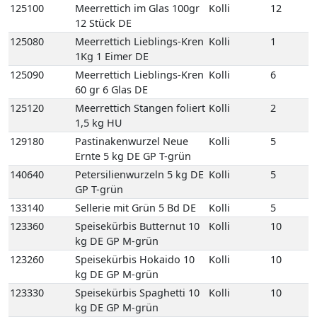
125090
Meerrettich Lieblings-Kren
Kolli
6
60 gr 6 Glas DE
125120
Meerrettich Stangen foliert
Kolli
2
1,5 kg HU
129180
Pastinakenwurzel Neue
Kolli
5
Ernte 5 kg DE GP T-grün
140640
Petersilienwurzeln 5 kg DE
Kolli
5
GP T-grün
133140
Sellerie mit Grün 5 Bd DE
Kolli
5
123360
Speisekürbis Butternut 10
Kolli
10
kg DE GP M-grün
123260
Speisekürbis Hokaido 10
Kolli
10
kg DE GP M-grün
123330
Speisekürbis Spaghetti 10
Kolli
10
kg DE GP M-grün
135090
Spinat-Blatt 4 kg DE GP H-
Kolli
4
grün
107200
Frische Austernpilze 2 kg
Kolli
2
PL Einweg VP