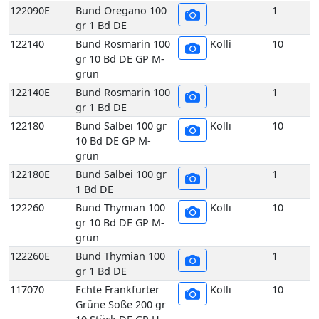
grün
122140E
Bund Rosmarin 100
1
gr 1 Bd DE
122180
Bund Salbei 100 gr
Kolli
10
10 Bd DE GP M-
grün
122180E
Bund Salbei 100 gr
1
1 Bd DE
122260
Bund Thymian 100
Kolli
10
gr 10 Bd DE GP M-
grün
122260E
Bund Thymian 100
1
gr 1 Bd DE
117070
Echte Frankfurter
Kolli
10
Grüne Soße 200 gr
10 Stück DE GP H-
grün
117070E
Echte Frankfurter
1
Grüne Soße 200 gr