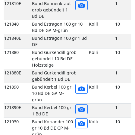
Bd DE GP M-grün
121840E
Bund Estragon 100 gr 1 Bd
1
DE
121880
Bund Gurkendill grob
Kolli
10
gebündelt 10 Bd DE
Holzsteige
121880E
Bund Gurkendill grob
1
gebündelt 1 Bd DE
121890
Bund Kerbel 100 gr
Kolli
10
10 Bd DE GP M-
grün
121890E
Bund Kerbel 100 gr
1
1 Bd DE
121930
Bund Koriander 100
Kolli
10
gr 10 Bd DE GP M-
grün
121930E
Bund Koriander 100
1
gr 1 Bd DE
121970
Bund Liebstöckel 100 gr 10
Kolli
10