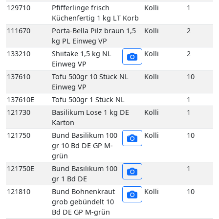
133210
Shiitake 1,5 kg NL
Kolli
2
Einweg VP
137610
Tofu 500gr 10 Stück NL
Kolli
10
Einweg VP
137610E
Tofu 500gr 1 Stück NL
1
121730
Basilikum Lose 1 kg DE
Kolli
1
Karton
121750
Bund Basilikum 100
Kolli
10
gr 10 Bd DE GP M-
grün
121750E
Bund Basilikum 100
1
gr 1 Bd DE
121810
Bund Bohnenkraut
Kolli
10
grob gebündelt 10
Bd DE GP M-grün
121810E
Bund Bohnenkraut
1
grob gebündelt 1
Bd DE
121840
Bund Estragon 100 gr 10
Kolli
10