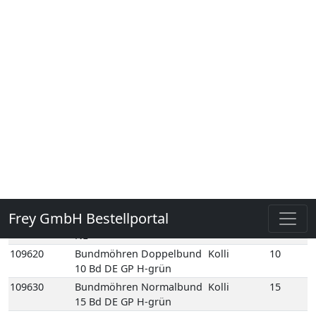
Schale NL
133600
Sprossen Radies 500gr 1
Kolli
1
Beutel NL
133550
Sprossen Radies
Kolli
1
100gr 1 Schale NL
133590
Sprossen Rote
Kolli
1
Beete 50gr 1 Schale
NL
109620
Bundmöhren Doppelbund
Kolli
10
10 Bd DE GP H-grün
109630
Bundmöhren Normalbund
Kolli
15
15 Bd DE GP H-grün
109720
Bundzwiebeln
Kolli
14
Normalbund 14 Bd DE GP
M-grün
109720E
Bundzwiebeln
1
Normalbund 1 Bd DE
109753
Bundzwiebeln Rot
Kolli
14
Normalbund 14 Bd DE GP