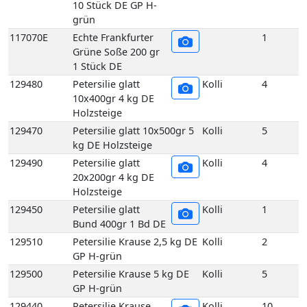
Holzsteige
129470
Petersilie glatt 10x500gr 5
Kolli
5
kg DE Holzsteige
129490
Petersilie glatt
Kolli
4
20x200gr 4 kg DE
Holzsteige
129450
Petersilie glatt
Kolli
1
Bund 400gr 1 Bd DE
129510
Petersilie Krause 2,5 kg DE
Kolli
2
GP H-grün
129500
Petersilie Krause 5 kg DE
Kolli
5
GP H-grün
129440
Petersilie Krause
Kolli
10
5er 400 gr 10 Bd DE
GP H-grün
129440E
Petersilie Krause
1
5er 400 gr 1 Bd DE
132980
Schnittlauch 10er 180 gr 10
Kolli
10
Bd DE GP M-grün