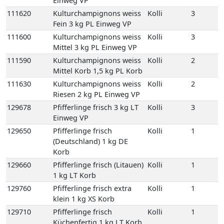
111630
Kulturchampignons weiss
Kolli
2
Riesen 2 kg PL Einweg VP
129678
Pfifferlinge frisch 3 kg LT
Kolli
3
Einweg VP
129650
Pfifferlinge frisch
Kolli
1
(Deutschland) 1 kg DE
Korb
129660
Pfifferlinge frisch (Litauen)
Kolli
1
1 kg LT Korb
129760
Pfifferlinge frisch extra
Kolli
1
klein 1 kg XS Korb
129710
Pfifferlinge frisch
Kolli
1
Küchenfertig 1 kg LT Korb
111670
Porta-Bella Pilz braun 1,5
Kolli
2
kg PL Einweg VP
133210
Shiitake 1,5 kg NL
Kolli
2
Einweg VP
136130
Steinpilze frisch halbiert 1
Kolli
1
kg RO Korb