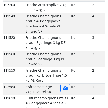
braun Egerlinge 3 kg DE
Einweg VP
111560
Frische Champignons
Kolli
3
braun Egerlinge 3 kg PL
Einweg VP
111550
Frische Champignons
Kolli
2
braun Korb Egerlinge 1,5
kg PL Korb
122580
Kräuterseitlinge
Kolli
1
2kg 1 Beutel KR
111610
Kulturchampignons weiss
Kolli
4
400gr gepackt 4 Schale PL
Einweg VP
111620
Kulturchampignons weiss
Kolli
3
Fein 3 kg PL Einweg VP
111600
Kulturchampignons weiss
Kolli
3
Mittel 3 kg PL Einweg VP
111590
Kulturchampignons weiss
Kolli
2
Mittel Korb 1,5 kg PL Korb