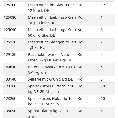
125120
Meerrettich Stangen foliert
Kolli
2
1,5 kg HU
129180
Pastinakenwurzel Neue
Kolli
5
Ernte 5 kg DE GP T-grün
140640
Petersilienwurzeln 5 kg DE
Kolli
5
GP T-grün
133140
Sellerie mit Grün 5 Bd DE
Kolli
5
123360
Speisekürbis Butternut 10
Kolli
10
kg DE GP M-grün
123260
Speisekürbis Hokaido 10
Kolli
10
kg DE GP M-grün
135090
Spinat-Blatt 4 kg DE GP H-
Kolli
4
grün
107200
Frische Austernpilze 2 kg
Kolli
2
PL Einweg VP
111540
Frische Champignons
Kolli
4
braun 400gr gepackt
Egerlinge 4 Schale PL
Einweg VP
111520
Frische Champignons
Kolli
3