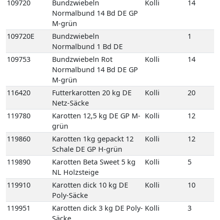
M-grün
116420
Futterkarotten 20 kg DE
Kolli
20
Netz-Säcke
119780
Karotten 12,5 kg DE GP M-
Kolli
12
grün
119860
Karotten 1kg gepackt 12
Kolli
12
Schale DE GP H-grün
119890
Karotten Beta Sweet 5 kg
Kolli
5
NL Holzsteige
119910
Karotten dick 10 kg DE
Kolli
10
Poly-Säcke
119951
Karotten dick 3 kg DE Poly-
Kolli
3
Säcke
119990
Karotten gelb 5 kg NL
Kolli
5
Holzsteige
119960
Karotten Gourmet 10 kg
Kolli
10
DE GP M-grün
120000
Karotten Mix 5 kg NL
Kolli
5
Karton