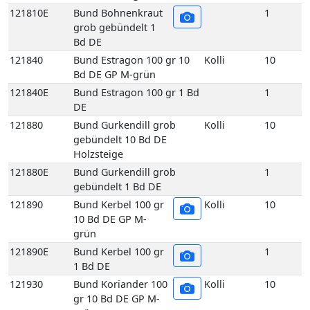
121880
Bund Gurkendill grob
Kolli
10
gebündelt 10 Bd DE
Holzsteige
121880E
Bund Gurkendill grob
1
gebündelt 1 Bd DE
121890
Bund Kerbel 100 gr
Kolli
10
10 Bd DE GP M-
grün
121890E
Bund Kerbel 100 gr
1
1 Bd DE
121930
Bund Koriander 100
Kolli
10
gr 10 Bd DE GP M-
grün
121930E
Bund Koriander 100
1
gr 1 Bd DE
121970
Bund Liebstöckel 100 gr 10
Kolli
10
Bd DE GP M-grün
121970E
Bund Liebstöckel 100 gr 1
1
Bd DE