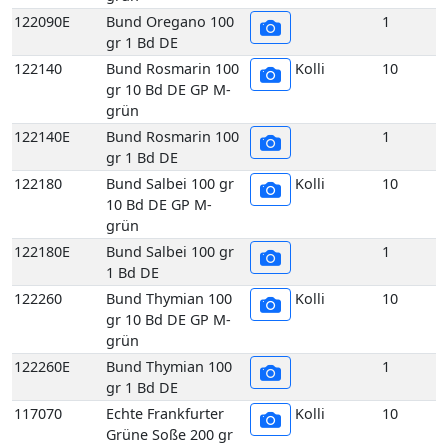
gr 1 Bd DE
122180
Bund Salbei 100 gr
Kolli
10
10 Bd DE GP M-
grün
122180E
Bund Salbei 100 gr
1
1 Bd DE
122260
Bund Thymian 100
Kolli
10
gr 10 Bd DE GP M-
grün
122260E
Bund Thymian 100
1
gr 1 Bd DE
117070
Echte Frankfurter
Kolli
10
Grüne Soße 200 gr
10 Stück DE GP H-
grün
117070E
Echte Frankfurter
1
Grüne Soße 200 gr
1 Stück DE
129480
Petersilie glatt
Kolli
4
10x400gr 4 kg DE