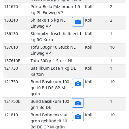
137610
Tofu 500gr 10 Stück NL
Kolli
10
Einweg VP
137610E
Tofu 500gr 1 Stück NL
1
121730
Basilikum Lose 1 kg DE
Kolli
1
Karton
121750
Bund Basilikum 100
Kolli
10
gr 10 Bd DE GP M-
grün
121750E
Bund Basilikum 100
1
gr 1 Bd DE
121810
Bund Bohnenkraut
Kolli
10
grob gebündelt 10
Bd DE GP M-grün
121810E
Bund Bohnenkraut
1
grob gebündelt 1
Bd DE
121840
Bund Estragon 100 gr 10
Kolli
10
Bd DE GP M-grün
121840E
Bund Estragon 100 gr 1 Bd
1
DE