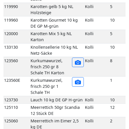
133130
Knollensellerie 10 kg NL
Kolli
10
Netz-Säcke
123560
Kurkumawurzel,
Kolli
8
frisch 250 gr 8
Schale TH Karton
123560E
Kurkumawurzel,
1
frisch 250 gr 1
Schale TH
123730
Lauch 10 kg DE GP H-grün
Kolli
10
125110
Meerrettich 50gr Scandia
Kolli
12
12 Stück DE
125060
Meerrettich im Eimer 2,5
Kolli
2
kg DE
125100
Meerrettich im Glas 100gr
Kolli
12
12 Stück DE
125080
Meerrettich Lieblings-Kren
Kolli
1
1Kg 1 Eimer DE
125090
Meerrettich Lieblings-Kren
Kolli
6
60 gr 6 Glas DE