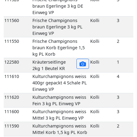
braun Egerlinge 3 kg DE
Einweg VP
111560
Frische Champignons
Kolli
3
braun Egerlinge 3 kg PL
Einweg VP
111550
Frische Champignons
Kolli
2
braun Korb Egerlinge 1,5
kg PL Korb
122580
Kräuterseitlinge
Kolli
1
2kg 1 Beutel KR
111610
Kulturchampignons weiss
Kolli
4
400gr gepackt 4 Schale PL
Einweg VP
111620
Kulturchampignons weiss
Kolli
3
Fein 3 kg PL Einweg VP
111600
Kulturchampignons weiss
Kolli
3
Mittel 3 kg PL Einweg VP
111590
Kulturchampignons weiss
Kolli
2
Mittel Korb 1,5 kg PL Korb