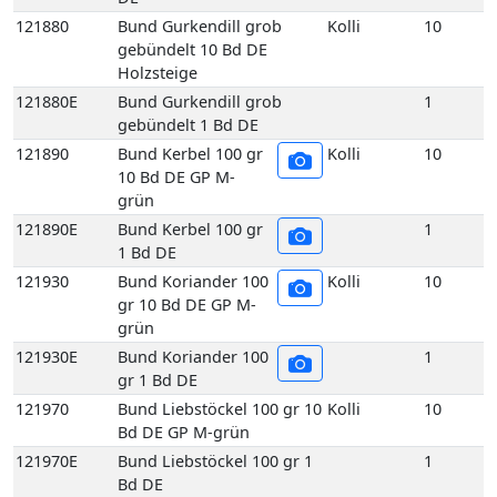
121880
Bund Gurkendill grob
Kolli
10
gebündelt 10 Bd DE
Holzsteige
121880E
Bund Gurkendill grob
1
gebündelt 1 Bd DE
121890
Bund Kerbel 100 gr
Kolli
10
10 Bd DE GP M-
grün
121890E
Bund Kerbel 100 gr
1
1 Bd DE
121930
Bund Koriander 100
Kolli
10
gr 10 Bd DE GP M-
grün
121930E
Bund Koriander 100
1
gr 1 Bd DE
121970
Bund Liebstöckel 100 gr 10
Kolli
10
Bd DE GP M-grün
121970E
Bund Liebstöckel 100 gr 1
1
Bd DE