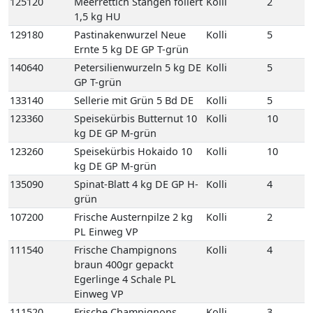
125120
Meerrettich Stangen foliert
Kolli
2
1,5 kg HU
129180
Pastinakenwurzel Neue
Kolli
5
Ernte 5 kg DE GP T-grün
140640
Petersilienwurzeln 5 kg DE
Kolli
5
GP T-grün
133140
Sellerie mit Grün 5 Bd DE
Kolli
5
123360
Speisekürbis Butternut 10
Kolli
10
kg DE GP M-grün
123260
Speisekürbis Hokaido 10
Kolli
10
kg DE GP M-grün
135090
Spinat-Blatt 4 kg DE GP H-
Kolli
4
grün
107200
Frische Austernpilze 2 kg
Kolli
2
PL Einweg VP
111540
Frische Champignons
Kolli
4
braun 400gr gepackt
Egerlinge 4 Schale PL
Einweg VP
111520
Frische Champignons
Kolli
3