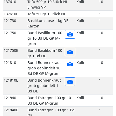
137610
Tofu 500gr 10 Stück NL
Kolli
10
Einweg VP
137610E
Tofu 500gr 1 Stück NL
1
121730
Basilikum Lose 1 kg DE
Kolli
1
Karton
121750
Bund Basilikum 100
Kolli
10
gr 10 Bd DE GP M-
grün
121750E
Bund Basilikum 100
1
gr 1 Bd DE
121810
Bund Bohnenkraut
Kolli
10
grob gebündelt 10
Bd DE GP M-grün
121810E
Bund Bohnenkraut
1
grob gebündelt 1
Bd DE
121840
Bund Estragon 100 gr 10
Kolli
10
Bd DE GP M-grün
121840E
Bund Estragon 100 gr 1 Bd
1
DE