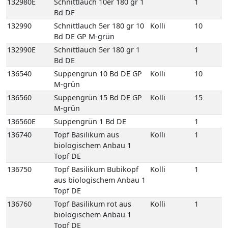
132980E
Schnittlauch 10er 180 gr 1
1
Bd DE
132990
Schnittlauch 5er 180 gr 10
Kolli
10
Bd DE GP M-grün
132990E
Schnittlauch 5er 180 gr 1
1
Bd DE
136540
Suppengrün 10 Bd DE GP
Kolli
10
M-grün
136560
Suppengrün 15 Bd DE GP
Kolli
15
M-grün
136560E
Suppengrün 1 Bd DE
1
136740
Topf Basilikum aus
Kolli
1
biologischem Anbau 1
Topf DE
136750
Topf Basilikum Bubikopf
Kolli
1
aus biologischem Anbau 1
Topf DE
136760
Topf Basilikum rot aus
Kolli
1
biologischem Anbau 1
Topf DE