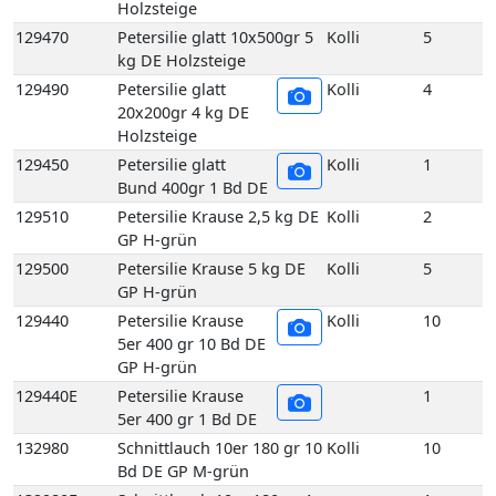
Holzsteige
129470
Petersilie glatt 10x500gr 5
Kolli
5
kg DE Holzsteige
129490
Petersilie glatt
Kolli
4
20x200gr 4 kg DE
Holzsteige
129450
Petersilie glatt
Kolli
1
Bund 400gr 1 Bd DE
129510
Petersilie Krause 2,5 kg DE
Kolli
2
GP H-grün
129500
Petersilie Krause 5 kg DE
Kolli
5
GP H-grün
129440
Petersilie Krause
Kolli
10
5er 400 gr 10 Bd DE
GP H-grün
129440E
Petersilie Krause
1
5er 400 gr 1 Bd DE
132980
Schnittlauch 10er 180 gr 10
Kolli
10
Bd DE GP M-grün