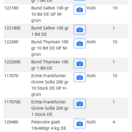
gr 1 Bd DE
122180
Bund Salbei 100 gr
Kolli
10
10 Bd DE GP M-
grün
122180E
Bund Salbei 100 gr
1
1 Bd DE
122260
Bund Thymian 100
Kolli
10
gr 10 Bd DE GP M-
grün
122260E
Bund Thymian 100
1
gr 1 Bd DE
117070
Echte Frankfurter
Kolli
10
Grüne Soße 200 gr
10 Stück DE GP H-
grün
117070E
Echte Frankfurter
1
Grüne Soße 200 gr
1 Stück DE
129480
Petersilie glatt
Kolli
4
10x400gr 4 kg DE