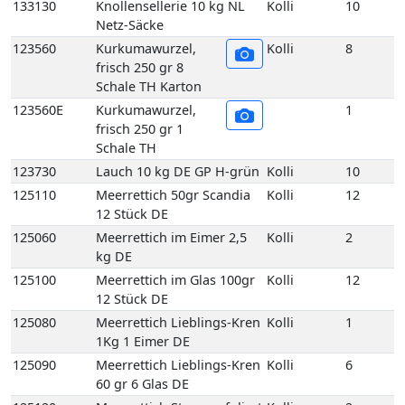
133130
Knollensellerie 10 kg NL
Kolli
10
Netz-Säcke
123560
Kurkumawurzel,
Kolli
8
frisch 250 gr 8
Schale TH Karton
123560E
Kurkumawurzel,
1
frisch 250 gr 1
Schale TH
123730
Lauch 10 kg DE GP H-grün
Kolli
10
125110
Meerrettich 50gr Scandia
Kolli
12
12 Stück DE
125060
Meerrettich im Eimer 2,5
Kolli
2
kg DE
125100
Meerrettich im Glas 100gr
Kolli
12
12 Stück DE
125080
Meerrettich Lieblings-Kren
Kolli
1
1Kg 1 Eimer DE
125090
Meerrettich Lieblings-Kren
Kolli
6
60 gr 6 Glas DE