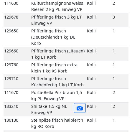
111630
Kulturchampignons weiss
Kolli
2
Riesen 2 kg PL Einweg VP
129678
Pfifferlinge frisch 3 kg LT
Kolli
3
Einweg VP
129650
Pfifferlinge frisch
Kolli
1
(Deutschland) 1 kg DE
Korb
129660
Pfifferlinge frisch (Litauen)
Kolli
1
1 kg LT Korb
129760
Pfifferlinge frisch extra
Kolli
1
klein 1 kg XS Korb
129710
Pfifferlinge frisch
Kolli
1
Küchenfertig 1 kg LT Korb
111670
Porta-Bella Pilz braun 1,5
Kolli
2
kg PL Einweg VP
133210
Shiitake 1,5 kg NL
Kolli
2
Einweg VP
136130
Steinpilze frisch halbiert 1
Kolli
1
kg RO Korb