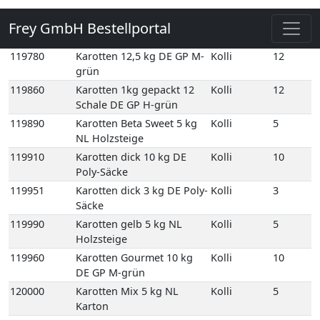
M-grün
116420
Futterkarotten 20 kg DE
Kolli
20
Netz-Säcke
119780
Karotten 12,5 kg DE GP M-
Kolli
12
grün
119860
Karotten 1kg gepackt 12
Kolli
12
Schale DE GP H-grün
119890
Karotten Beta Sweet 5 kg
Kolli
5
NL Holzsteige
119910
Karotten dick 10 kg DE
Kolli
10
Poly-Säcke
119951
Karotten dick 3 kg DE Poly-
Kolli
3
Säcke
119990
Karotten gelb 5 kg NL
Kolli
5
Holzsteige
119960
Karotten Gourmet 10 kg
Kolli
10
DE GP M-grün
120000
Karotten Mix 5 kg NL
Kolli
5
Karton