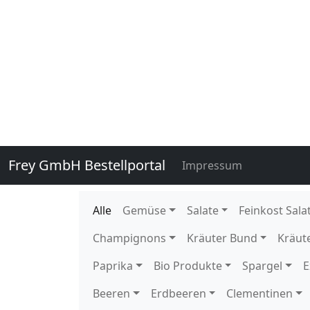
131510
Romanesco 8 Stück DE GP H-
135910
Stangenbohnen Freiland Hilda
135920
Stangenbohnen Freiland Neck
136020
Staudensellerie getütet 10 S
136020E
Staudensellerie getütet 1 Stü
109900
Wachsbohnen 5 kg DE EPS K 
140760
Zuckererbsen 250 gr gepackt 
140760E
Zuckererbsen 250 gr gepackt 
140750
Zuckererbsen lose 2 kg KE Ka
114400
Eissalat foliert Behr 10 Stück
114410
Eissalat foliert Briem 10 Stüc