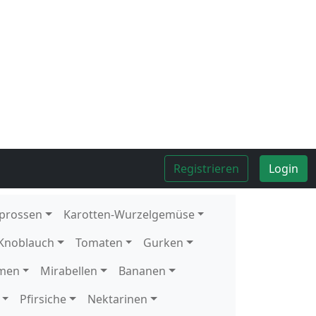
Kolli
8
Stück
Kolli
4
kg
Kolli
4
kg
Kolli
10
Stück
1
Stück
Kolli
5
kg
Kolli
12
Schale
1
Schale
Kolli
2
kg
Kolli
10
Stück
Kolli
10
Stück