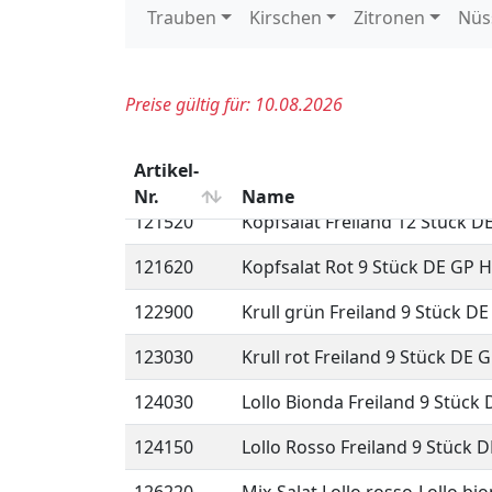
114730
Endivien 6 Stück DE GP H-grü
115950
Feldsalat gest. Treibhaus 1 kg
116350
Frisee 9 Stück DE GP H-grün
121510
Kopfsalat 12 Stück 500 gr BE 
121520
Kopfsalat Freiland 12 Stück D
121620
Kopfsalat Rot 9 Stück DE GP 
122900
Krull grün Freiland 9 Stück D
123030
Krull rot Freiland 9 Stück DE 
124030
Lollo Bionda Freiland 9 Stück
124150
Lollo Rosso Freiland 9 Stück 