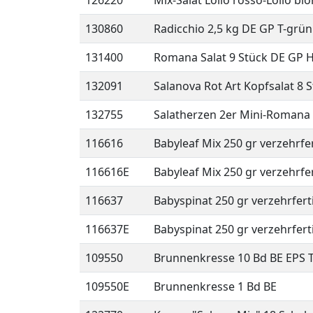
126220
Mix-Salat Lollo rosso-Lollo bi
130860
Radicchio 2,5 kg DE GP T-grün
131400
Romana Salat 9 Stück DE GP 
132091
Salanova Rot Art Kopfsalat 8 
132755
Salatherzen 2er Mini-Romana 
116616
Babyleaf Mix 250 gr verzehrfer
116616E
Babyleaf Mix 250 gr verzehrfer
116637
Babyspinat 250 gr verzehrferti
116637E
Babyspinat 250 gr verzehrferti
109550
Brunnenkresse 10 Bd BE EPS T
109550E
Brunnenkresse 1 Bd BE