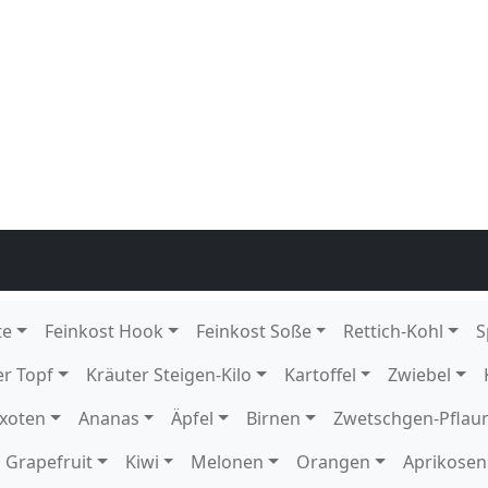
grün
 4 kg DE GP T-grün
arsegen 4 kg DE GP T-grün
tück DE GP M-grün
ck DE
136
12 Schale KE Karton
1 Schale KE
rton
 DE Karton
k DE Karton