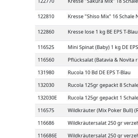
122770
Kresse "Sakura Mix" 18 Schal
122810
Kresse "Shiso Mix" 16 Schale 
122860
Kresse lose 1 kg BE EPS T-Blau
116525
Mini Spinat (Baby) 1 kg DE EPS
116560
Pflücksalat (Batavia & Novita
131980
Rucola 10 Bd DE EPS T-Blau
132030
Rucola 125gr gepackt 8 Schal
132030E
Rucola 125gr gepackt 1 Schal
116575
Wildkräuter (Mix Poker Bull) (
116686
Wildkräutersalat 250 gr verzeh
116686E
Wildkräutersalat 250 gr verzeh