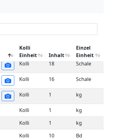
Kolli
12
Stück
Kolli
4
Beutel
1
Beutel
Kolli
10
Bd
1
Bd
Kolli
18
Schale
Kolli
16
Schale
Kolli
1
kg
Kolli
1
kg
Kolli
1
kg
Kolli
10
Bd