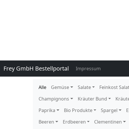
121520
Kopfsalat Freiland 12 Stück D
121620
Kopfsalat Rot 9 Stück DE GP 
122900
Krull grün Freiland 9 Stück D
123030
Krull rot Freiland 9 Stück DE 
124030
Lollo Bionda Freiland 9 Stück
124150
Lollo Rosso Freiland 9 Stück 
126220
Mix-Salat Lollo rosso-Lollo bi
130860
Radicchio 2,5 kg DE GP T-grün
131400
Romana Salat 9 Stück DE GP 
132091
Salanova Rot Art Kopfsalat 8 