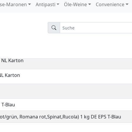
12 Stück DE Karton
g 4 Beutel IT EPS K 106
g 1 Beutel IT
-Blau
e NL Karton
NL Karton
 T-Blau
 rot/grün, Romana rot,Spinat,Rucola) 1 kg DE EPS T-Blau