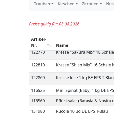
132755
Salatherzen 2er Mini-Romana 
116637
Babyspinat 250 gr verzehrferti
116637E
Babyspinat 250 gr verzehrferti
109550
Brunnenkresse 10 Bd BE EPS T
109550E
Brunnenkresse 1 Bd BE
122770
Kresse "Sakura Mix" 18 Schal
122810
Kresse "Shiso Mix" 16 Schale 
122860
Kresse lose 1 kg BE EPS T-Blau
116525
Mini Spinat (Baby) 1 kg DE EPS
116560
Pflücksalat (Batavia & Novita
131980
Rucola 10 Bd DE EPS T-Blau