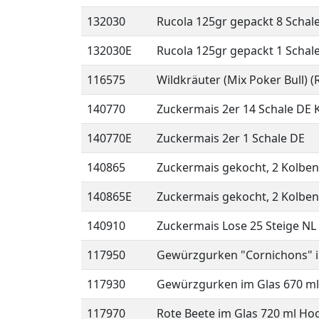
132030
Rucola 125gr gepackt 8 Schal
132030E
Rucola 125gr gepackt 1 Schal
116575
Wildkräuter (Mix Poker Bull) (
140770
Zuckermais 2er 14 Schale DE 
140770E
Zuckermais 2er 1 Schale DE
140865
Zuckermais gekocht, 2 Kolben
140865E
Zuckermais gekocht, 2 Kolben 
140910
Zuckermais Lose 25 Steige NL
117950
Gewürzgurken "Cornichons" i
117930
Gewürzgurken im Glas 670 ml
117970
Rote Beete im Glas 720 ml Ho