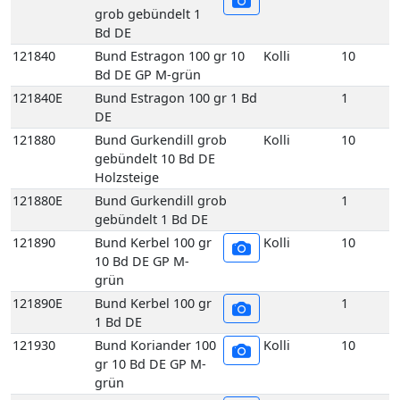
121880
Bund Gurkendill grob
Kolli
10
gebündelt 10 Bd DE
Holzsteige
121880E
Bund Gurkendill grob
1
gebündelt 1 Bd DE
121890
Bund Kerbel 100 gr
Kolli
10
10 Bd DE GP M-
grün
121890E
Bund Kerbel 100 gr
1
1 Bd DE
121930
Bund Koriander 100
Kolli
10
gr 10 Bd DE GP M-
grün
121930E
Bund Koriander 100
1
gr 1 Bd DE
121970
Bund Liebstöckel 100 gr 10
Kolli
10
Bd DE GP M-grün
121970E
Bund Liebstöckel 100 gr 1
1
Bd DE