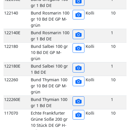
gr 1 Bd DE
122180
Bund Salbei 100 gr
Kolli
10
10 Bd DE GP M-
grün
122180E
Bund Salbei 100 gr
1
1 Bd DE
122260
Bund Thymian 100
Kolli
10
gr 10 Bd DE GP M-
grün
122260E
Bund Thymian 100
1
gr 1 Bd DE
117070
Echte Frankfurter
Kolli
10
Grüne Soße 200 gr
10 Stück DE GP H-
grün
117070E
Echte Frankfurter
1
Grüne Soße 200 gr
1 Stück DE
129480
Petersilie glatt
Kolli
4
10x400gr 4 kg DE