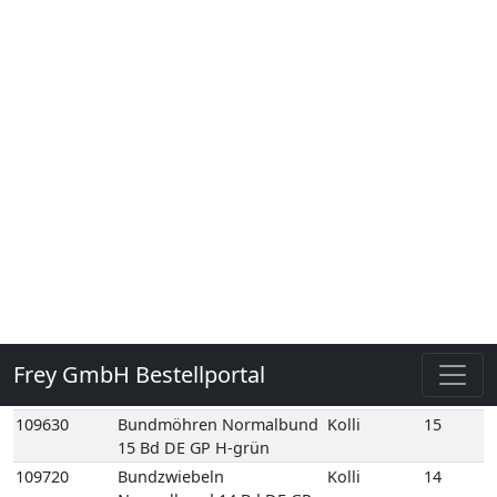
Schale NL
133600
Sprossen Radies 500gr 1
Kolli
1
Beutel NL
133550
Sprossen Radies
Kolli
1
100gr 1 Schale NL
133590
Sprossen Rote
Kolli
1
Beete 50gr 1 Schale
NL
109620
Bundmöhren Doppelbund
Kolli
10
10 Bd DE GP H-grün
109630
Bundmöhren Normalbund
Kolli
15
15 Bd DE GP H-grün
109720
Bundzwiebeln
Kolli
14
Normalbund 14 Bd DE GP
M-grün
109720E
Bundzwiebeln
1
Normalbund 1 Bd DE
109753
Bundzwiebeln Rot
Kolli
14
Normalbund 14 Bd DE GP