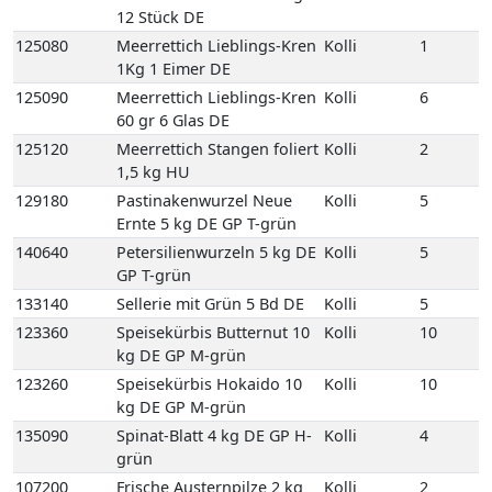
125120
Meerrettich Stangen foliert
Kolli
2
1,5 kg HU
129180
Pastinakenwurzel Neue
Kolli
5
Ernte 5 kg DE GP T-grün
140640
Petersilienwurzeln 5 kg DE
Kolli
5
GP T-grün
133140
Sellerie mit Grün 5 Bd DE
Kolli
5
123360
Speisekürbis Butternut 10
Kolli
10
kg DE GP M-grün
123260
Speisekürbis Hokaido 10
Kolli
10
kg DE GP M-grün
135090
Spinat-Blatt 4 kg DE GP H-
Kolli
4
grün
107200
Frische Austernpilze 2 kg
Kolli
2
PL Einweg VP
111540
Frische Champignons
Kolli
4
braun 400gr gepackt
Egerlinge 4 Schale PL
Einweg VP
111520
Frische Champignons
Kolli
3