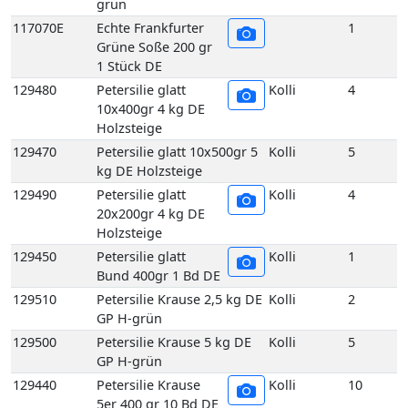
Holzsteige
129470
Petersilie glatt 10x500gr 5
Kolli
5
kg DE Holzsteige
129490
Petersilie glatt
Kolli
4
20x200gr 4 kg DE
Holzsteige
129450
Petersilie glatt
Kolli
1
Bund 400gr 1 Bd DE
129510
Petersilie Krause 2,5 kg DE
Kolli
2
GP H-grün
129500
Petersilie Krause 5 kg DE
Kolli
5
GP H-grün
129440
Petersilie Krause
Kolli
10
5er 400 gr 10 Bd DE
GP H-grün
129440E
Petersilie Krause
1
5er 400 gr 1 Bd DE
132980
Schnittlauch 10er 180 gr 10
Kolli
10
Bd DE GP M-grün