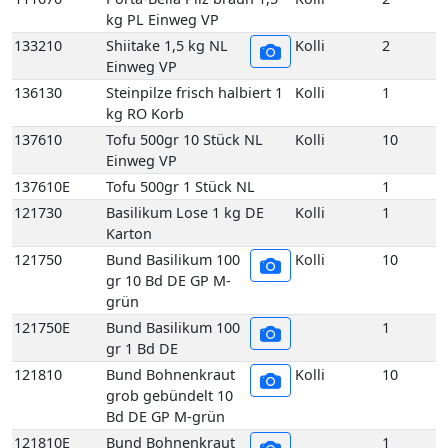
137610
Tofu 500gr 10 Stück NL
Kolli
10
Einweg VP
137610E
Tofu 500gr 1 Stück NL
1
121730
Basilikum Lose 1 kg DE
Kolli
1
Karton
121750
Bund Basilikum 100
Kolli
10
gr 10 Bd DE GP M-
grün
121750E
Bund Basilikum 100
1
gr 1 Bd DE
121810
Bund Bohnenkraut
Kolli
10
grob gebündelt 10
Bd DE GP M-grün
121810E
Bund Bohnenkraut
1
grob gebündelt 1
Bd DE
121840
Bund Estragon 100 gr 10
Kolli
10
Bd DE GP M-grün
121840E
Bund Estragon 100 gr 1 Bd
1
DE