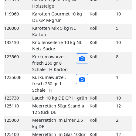
133130
Knollensellerie 10 kg NL
Kolli
10
Netz-Säcke
123560
Kurkumawurzel,
Kolli
8
frisch 250 gr 8
Schale TH Karton
123560E
Kurkumawurzel,
1
frisch 250 gr 1
Schale TH
123730
Lauch 10 kg DE GP H-grün
Kolli
10
125110
Meerrettich 50gr Scandia
Kolli
12
12 Stück DE
125060
Meerrettich im Eimer 2,5
Kolli
2
kg DE
125100
Meerrettich im Glas 100gr
Kolli
12
12 Stück DE
125080
Meerrettich Lieblings-Kren
Kolli
1
1Kg 1 Eimer DE
125090
Meerrettich Lieblings-Kren
Kolli
6
60 gr 6 Glas DE