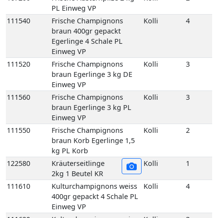
braun Egerlinge 3 kg DE
Einweg VP
111560
Frische Champignons
Kolli
3
braun Egerlinge 3 kg PL
Einweg VP
111550
Frische Champignons
Kolli
2
braun Korb Egerlinge 1,5
kg PL Korb
122580
Kräuterseitlinge
Kolli
1
2kg 1 Beutel KR
111610
Kulturchampignons weiss
Kolli
4
400gr gepackt 4 Schale PL
Einweg VP
111620
Kulturchampignons weiss
Kolli
3
Fein 3 kg PL Einweg VP
111600
Kulturchampignons weiss
Kolli
3
Mittel 3 kg PL Einweg VP
111590
Kulturchampignons weiss
Kolli
2
Mittel Korb 1,5 kg PL Korb