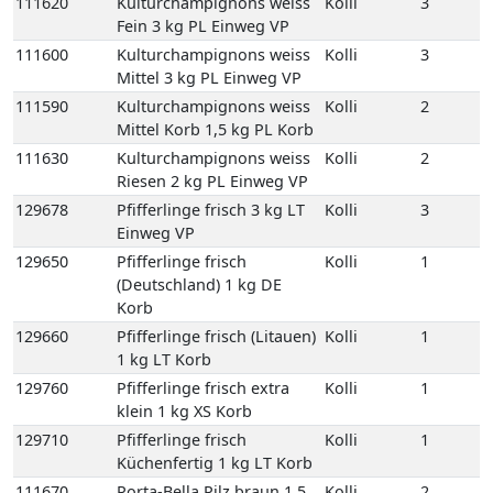
111630
Kulturchampignons weiss
Kolli
2
Riesen 2 kg PL Einweg VP
129678
Pfifferlinge frisch 3 kg LT
Kolli
3
Einweg VP
129650
Pfifferlinge frisch
Kolli
1
(Deutschland) 1 kg DE
Korb
129660
Pfifferlinge frisch (Litauen)
Kolli
1
1 kg LT Korb
129760
Pfifferlinge frisch extra
Kolli
1
klein 1 kg XS Korb
129710
Pfifferlinge frisch
Kolli
1
Küchenfertig 1 kg LT Korb
111670
Porta-Bella Pilz braun 1,5
Kolli
2
kg PL Einweg VP
133210
Shiitake 1,5 kg NL
Kolli
2
Einweg VP
136130
Steinpilze frisch halbiert 1
Kolli
1
kg RO Korb