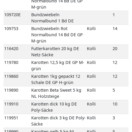
M-grün
116420
Futterkarotten 20 kg DE
Kolli
20
Netz-Säcke
119780
Karotten 12,5 kg DE GP M-
Kolli
12
grün
119860
Karotten 1kg gepackt 12
Kolli
12
Schale DE GP H-grün
119890
Karotten Beta Sweet 5 kg
Kolli
5
NL Holzsteige
119910
Karotten dick 10 kg DE
Kolli
10
Poly-Säcke
119951
Karotten dick 3 kg DE Poly-
Kolli
3
Säcke
119990
Karotten gelb 5 kg NL
Kolli
5
Holzsteige
119960
Karotten Gourmet 10 kg
Kolli
10
DE GP M-grün
120000
Karotten Mix 5 kg NL
Kolli
5
Karton