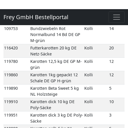
M-grün
116420
Futterkarotten 20 kg DE
Kolli
20
Netz-Säcke
119780
Karotten 12,5 kg DE GP M-
Kolli
12
grün
119860
Karotten 1kg gepackt 12
Kolli
12
Schale DE GP H-grün
119890
Karotten Beta Sweet 5 kg
Kolli
5
NL Holzsteige
119910
Karotten dick 10 kg DE
Kolli
10
Poly-Säcke
119951
Karotten dick 3 kg DE Poly-
Kolli
3
Säcke
119990
Karotten gelb 5 kg NL
Kolli
5
Holzsteige
119960
Karotten Gourmet 10 kg
Kolli
10
DE GP M-grün
120000
Karotten Mix 5 kg NL
Kolli
5
Karton