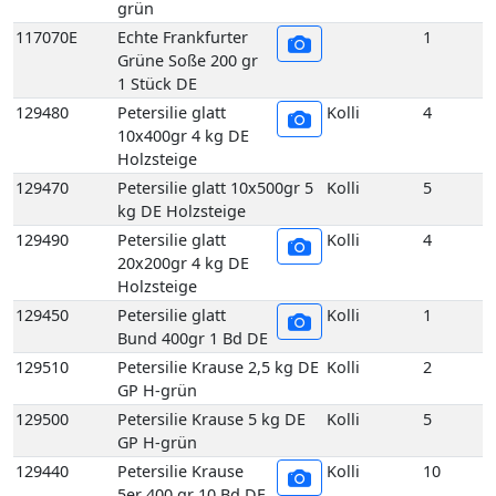
Holzsteige
129470
Petersilie glatt 10x500gr 5
Kolli
5
kg DE Holzsteige
129490
Petersilie glatt
Kolli
4
20x200gr 4 kg DE
Holzsteige
129450
Petersilie glatt
Kolli
1
Bund 400gr 1 Bd DE
129510
Petersilie Krause 2,5 kg DE
Kolli
2
GP H-grün
129500
Petersilie Krause 5 kg DE
Kolli
5
GP H-grün
129440
Petersilie Krause
Kolli
10
5er 400 gr 10 Bd DE
GP H-grün
129440E
Petersilie Krause
1
5er 400 gr 1 Bd DE
132980
Schnittlauch 10er 180 gr 10
Kolli
10
Bd DE GP M-grün