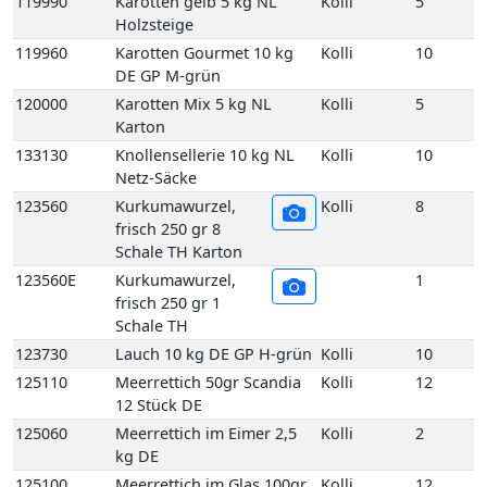
133130
Knollensellerie 10 kg NL
Kolli
10
Netz-Säcke
123560
Kurkumawurzel,
Kolli
8
frisch 250 gr 8
Schale TH Karton
123560E
Kurkumawurzel,
1
frisch 250 gr 1
Schale TH
123730
Lauch 10 kg DE GP H-grün
Kolli
10
125110
Meerrettich 50gr Scandia
Kolli
12
12 Stück DE
125060
Meerrettich im Eimer 2,5
Kolli
2
kg DE
125100
Meerrettich im Glas 100gr
Kolli
12
12 Stück DE
125080
Meerrettich Lieblings-Kren
Kolli
1
1Kg 1 Eimer DE
125090
Meerrettich Lieblings-Kren
Kolli
6
60 gr 6 Glas DE