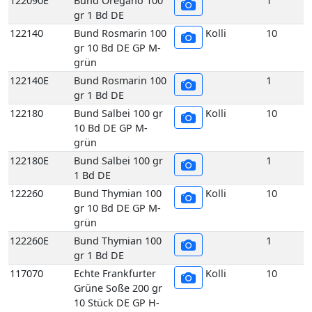
gr 1 Bd DE
122180
Bund Salbei 100 gr
Kolli
10
10 Bd DE GP M-
grün
122180E
Bund Salbei 100 gr
1
1 Bd DE
122260
Bund Thymian 100
Kolli
10
gr 10 Bd DE GP M-
grün
122260E
Bund Thymian 100
1
gr 1 Bd DE
117070
Echte Frankfurter
Kolli
10
Grüne Soße 200 gr
10 Stück DE GP H-
grün
117070E
Echte Frankfurter
1
Grüne Soße 200 gr
1 Stück DE
129480
Petersilie glatt
Kolli
4
10x400gr 4 kg DE